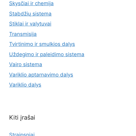
Skysčiai ir chemija
Stabdžių sistema
Stiklai ir valytuvai
Transmisija
Tvirtinimo ir smulkios dalys
Uždegimo ir paleidimo sistema
Vairo sistema
Variklio aptarnavimo dalys
Variklio dalys
Kiti įrašai
Straipsniai