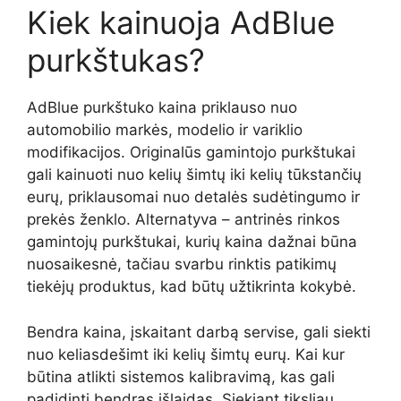
Kiek kainuoja AdBlue
purkštukas?
AdBlue purkštuko kaina priklauso nuo
automobilio markės, modelio ir variklio
modifikacijos. Originalūs gamintojo purkštukai
gali kainuoti nuo kelių šimtų iki kelių tūkstančių
eurų, priklausomai nuo detalės sudėtingumo ir
prekės ženklo. Alternatyva – antrinės rinkos
gamintojų purkštukai, kurių kaina dažnai būna
nuosaikesnė, tačiau svarbu rinktis patikimų
tiekėjų produktus, kad būtų užtikrinta kokybė.
Bendra kaina, įskaitant darbą servise, gali siekti
nuo keliasdešimt iki kelių šimtų eurų. Kai kur
būtina atlikti sistemos kalibravimą, kas gali
padidinti bendras išlaidas. Siekiant tiksliau