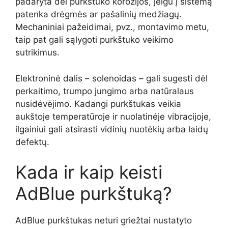
padaryta dėl purkštuko korozijos, jeigu į sistemą
patenka drėgmės ar pašalinių medžiagų.
Mechaniniai pažeidimai, pvz., montavimo metu,
taip pat gali sąlygoti purkštuko veikimo
sutrikimus.
Elektroninė dalis – solenoidas – gali sugesti dėl
perkaitimo, trumpo jungimo arba natūralaus
nusidėvėjimo. Kadangi purkštukas veikia
aukštoje temperatūroje ir nuolatinėje vibracijoje,
ilgainiui gali atsirasti vidinių nuotėkių arba laidų
defektų.
Kada ir kaip keisti
AdBlue purkštuką?
AdBlue purkštukas neturi griežtai nustatyto