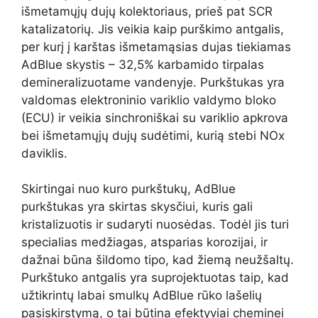
išmetamųjų dujų kolektoriaus, prieš pat SCR
katalizatorių. Jis veikia kaip purškimo antgalis,
per kurį į karštas išmetamąsias dujas tiekiamas
AdBlue skystis – 32,5% karbamido tirpalas
demineralizuotame vandenyje. Purkštukas yra
valdomas elektroninio variklio valdymo bloko
(ECU) ir veikia sinchroniškai su variklio apkrova
bei išmetamųjų dujų sudėtimi, kurią stebi NOx
daviklis.
Skirtingai nuo kuro purkštukų, AdBlue
purkštukas yra skirtas skysčiui, kuris gali
kristalizuotis ir sudaryti nuosėdas. Todėl jis turi
specialias medžiagas, atsparias korozijai, ir
dažnai būna šildomo tipo, kad žiemą neužšaltų.
Purkštuko antgalis yra suprojektuotas taip, kad
užtikrintų labai smulkų AdBlue rūko lašelių
pasiskirstymą, o tai būtina efektyviai cheminei