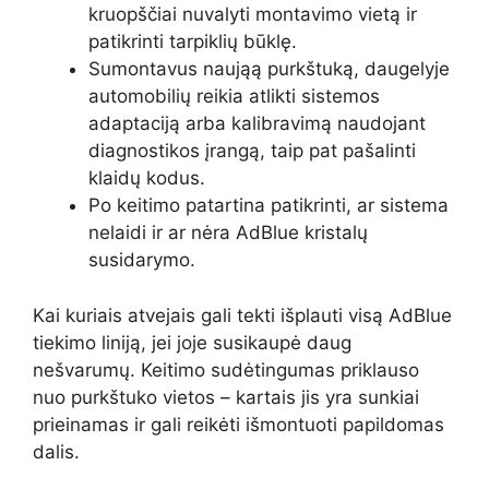
kruopščiai nuvalyti montavimo vietą ir
patikrinti tarpiklių būklę.
Sumontavus naująą purkštuką, daugelyje
automobilių reikia atlikti sistemos
adaptaciją arba kalibravimą naudojant
diagnostikos įrangą, taip pat pašalinti
klaidų kodus.
Po keitimo patartina patikrinti, ar sistema
nelaidi ir ar nėra AdBlue kristalų
susidarymo.
Kai kuriais atvejais gali tekti išplauti visą AdBlue
tiekimo liniją, jei joje susikaupė daug
nešvarumų. Keitimo sudėtingumas priklauso
nuo purkštuko vietos – kartais jis yra sunkiai
prieinamas ir gali reikėti išmontuoti papildomas
dalis.