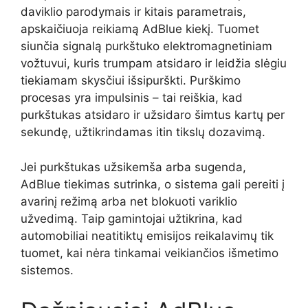
daviklio parodymais ir kitais parametrais,
apskaičiuoja reikiamą AdBlue kiekį. Tuomet
siunčia signalą purkštuko elektromagnetiniam
vožtuvui, kuris trumpam atsidaro ir leidžia slėgiu
tiekiamam skysčiui išsipurškti. Purškimo
procesas yra impulsinis – tai reiškia, kad
purkštukas atsidaro ir užsidaro šimtus kartų per
sekundę, užtikrindamas itin tikslų dozavimą.
Jei purkštukas užsikemša arba sugenda,
AdBlue tiekimas sutrinka, o sistema gali pereiti į
avarinį režimą arba net blokuoti variklio
užvedimą. Taip gamintojai užtikrina, kad
automobiliai neatitiktų emisijos reikalavimų tik
tuomet, kai nėra tinkamai veikiančios išmetimo
sistemos.