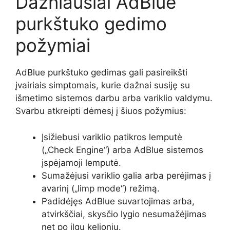
Dažniausiai AdBlue
purkštuko gedimo
požymiai
AdBlue purkštuko gedimas gali pasireikšti
įvairiais simptomais, kurie dažnai susiję su
išmetimo sistemos darbu arba variklio valdymu.
Svarbu atkreipti dėmesį į šiuos požymius:
Įsižiebusi variklio patikros lemputė
(„Check Engine“) arba AdBlue sistemos
įspėjamoji lemputė.
Sumažėjusi variklio galia arba perėjimas į
avarinį („limp mode“) režimą.
Padidėjęs AdBlue suvartojimas arba,
atvirkščiai, skysčio lygio nesumažėjimas
net po ilgų kelionių.