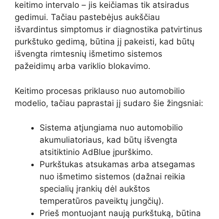
keitimo intervalo – jis keičiamas tik atsiradus
gedimui. Tačiau pastebėjus aukščiau
išvardintus simptomus ir diagnostika patvirtinus
purkštuko gedimą, būtina jį pakeisti, kad būtų
išvengta rimtesnių išmetimo sistemos
pažeidimų arba variklio blokavimo.
Keitimo procesas priklauso nuo automobilio
modelio, tačiau paprastai jį sudaro šie žingsniai:
Sistema atjungiama nuo automobilio
akumuliatoriaus, kad būtų išvengta
atsitiktinio AdBlue įpurškimo.
Purkštukas atsukamas arba atsegamas
nuo išmetimo sistemos (dažnai reikia
specialių įrankių dėl aukštos
temperatūros paveiktų jungčių).
Prieš montuojant naują purkštuką, būtina