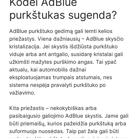
Kodėl AdBlue
purkštukas sugenda?
AdBlue purkštuko gedimą gali lemti kelios
priežastys. Viena dažniausių – AdBlue skysčio
kristalizacija. Jei skystis išdžiūsta purkštuko
viduje arba ant antgalio, susidarę kristalai gali
užkimšti mažytes purškimo angas. Tai ypač
aktualu, kai automobilis dažnai
eksploatuojamas trumpais atstumais, nes
sistema nespėja pravalyti purkštuko po
važiavimo.
Kita priežastis – nekokybiškas arba
pasibaigusio galiojimo AdBlue skystis. Jame gali
būti priemaišų, kurios pažeidžia purkštuką arba
suformuoja nuosėdas. Taip pat žala gali būti