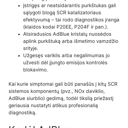
Įstrigęs ar neatsidarantis purkštukas gali
sąlygoti blogą SCR katalizatoriaus
efektyvumą – tai rodo diagnostikos įranga
(klaidos kodai P20EE, P204F ir pan.).
Atsiradusios AdBlue kristalų nuosėdos
aplink purkštuką arba išmetimo vamzdžio
srityje.
Užgesęs variklis arba negalimumas jo
užvesti dėl įjungto emisijos kontrolės
blokavimo.
Kai kurie simptomai gali būti panašūs į kitų SCR
sistemos komponentų (pvz., NOx daviklio,
AdBlue siurblio) gedimą, todėl tikslią priežastį
geriausia nustatyti atlikus profesionalią
diagnostiką.