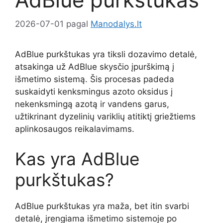
2026-07-01
pagal
Manodalys.lt
AdBlue purkštukas yra tiksli dozavimo detalė,
atsakinga už AdBlue skysčio įpurškimą į
išmetimo sistemą. Šis procesas padeda
suskaidyti kenksmingus azoto oksidus į
nekenksmingą azotą ir vandens garus,
užtikrinant dyzelinių variklių atitiktį griežtiems
aplinkosaugos reikalavimams.
Kas yra AdBlue
purkštukas?
AdBlue purkštukas yra maža, bet itin svarbi
detalė, įrengiama išmetimo sistemoje po