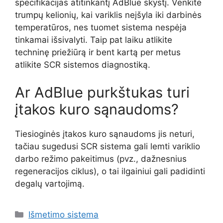
specifikacijas atitinkantį AdBlue skystį. Venkite
trumpų kelionių, kai variklis neįšyla iki darbinės
temperatūros, nes tuomet sistema nespėja
tinkamai išsivalyti. Taip pat laiku atlikite
techninę priežiūrą ir bent kartą per metus
atlikite SCR sistemos diagnostiką.
Ar AdBlue purkštukas turi
įtakos kuro sąnaudoms?
Tiesioginės įtakos kuro sąnaudoms jis neturi,
tačiau sugedusi SCR sistema gali lemti variklio
darbo režimo pakeitimus (pvz., dažnesnius
regeneracijos ciklus), o tai ilgainiui gali padidinti
degalų vartojimą.
Kategorijos
Išmetimo sistema