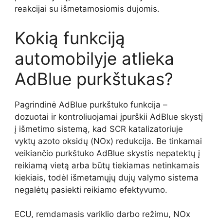
reakcijai su išmetamosiomis dujomis.
Kokią funkciją
automobilyje atlieka
AdBlue purkštukas?
Pagrindinė AdBlue purkštuko funkcija –
dozuotai ir kontroliuojamai įpurškii AdBlue skystį
į išmetimo sistemą, kad SCR katalizatoriuje
vyktų azoto oksidų (NOx) redukcija. Be tinkamai
veikiančio purkštuko AdBlue skystis nepatektų į
reikiamą vietą arba būtų tiekiamas netinkamais
kiekiais, todėl išmetamųjų dujų valymo sistema
negalėtų pasiekti reikiamo efektyvumo.
ECU, remdamasis variklio darbo režimu, NOx