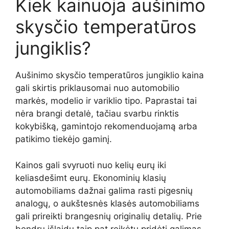
Kiek kainuoja aušinimo
skysčio temperatūros
jungiklis?
Aušinimo skysčio temperatūros jungiklio kaina
gali skirtis priklausomai nuo automobilio
markės, modelio ir variklio tipo. Paprastai tai
nėra brangi detalė, tačiau svarbu rinktis
kokybišką, gamintojo rekomenduojamą arba
patikimo tiekėjo gaminį.
Kainos gali svyruoti nuo kelių eurų iki
keliasdešimt eurų. Ekonominių klasių
automobiliams dažnai galima rasti pigesnių
analogų, o aukštesnės klasės automobiliams
gali prireikti brangesnių originalių detalių. Prie
bendrų išlaidų taip pat reikėtų pridėti galimas