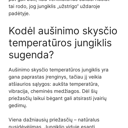
tai rodo, jog jungiklis „užstrigo“ uždaroje
padėtyje.
Kodėl aušinimo skysčio
temperatūros jungiklis
sugenda?
Aušinimo skysčio temperatūros jungiklis yra
gana paprastas įrenginys, tačiau jį veikia
atšiaurios sąlygos: aukšta temperatūra,
vibracija, cheminės medžiagos. Dėl šių
priežasčių laikui bėgant gali atsirasti įvairių
gedimų.
Viena dažniausių priežasčių – natūralus
nusidėvėjimas. Jungiklio viduje esanti