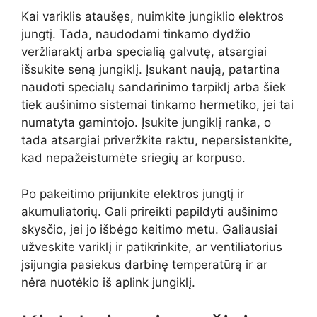
Kai variklis ataušęs, nuimkite jungiklio elektros
jungtį. Tada, naudodami tinkamo dydžio
veržliaraktį arba specialią galvutę, atsargiai
išsukite seną jungiklį. Įsukant naują, patartina
naudoti specialų sandarinimo tarpiklį arba šiek
tiek aušinimo sistemai tinkamo hermetiko, jei tai
numatyta gamintojo. Įsukite jungiklį ranka, o
tada atsargiai priveržkite raktu, nepersistenkite,
kad nepažeistumėte sriegių ar korpuso.
Po pakeitimo prijunkite elektros jungtį ir
akumuliatorių. Gali prireikti papildyti aušinimo
skysčio, jei jo išbėgo keitimo metu. Galiausiai
užveskite variklį ir patikrinkite, ar ventiliatorius
įsijungia pasiekus darbinę temperatūrą ir ar
nėra nuotėkio iš aplink jungiklį.