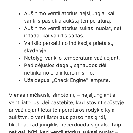
Aušinimo ventiliatorius neįsijungia, kai
variklis pasiekia aukštą temperatūrą.
Aušinimo ventiliatorius sukasi nuolat, net
ir tada, kai variklis šaltas.
Variklio perkaitimo indikacija prietaisų
skydelyje.
Netolygi variklio temperatūra važiuojant.
Padidėjusios degalų sąnaudos dėl
netinkamo oro ir kuro mišinio.
Užsidegusi „Check Engine“ lemputė.
Vienas rimčiausių simptomų – neįsijungiantis
ventiliatorius. Jei pastebite, kad stovint spūstyje
ar važiuojant lėtai temperatūros rodyklė kyla
aukštyn, o ventiliatoriaus garso nesigirdi,
tikėtina, kad jungiklis neperduoda signalo. Taip
pat gali būti, kad ventiliatorius sukasi nuolat –