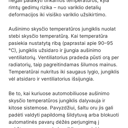
negali palaikyti tinkamos temperatūros, kyla
rimtų gedimų rizika – nuo variklio detalių
deformacijos iki visiško variklio užsikirtimo.
Aušinimo skysčio temperatūros jungiklis nuolat
stebi skysčio temperatūrą. Kai temperatūra
pasiekia nustatytą ribą (paprastai apie 90–95
°C), jungiklis užsidaro ir įjungia aušinimo
ventiliatorių. Ventiliatorius pradeda pūsti orą per
radiatorių, taip pagreitindamas šilumos mainus.
Temperatūrai nukritus iki saugaus lygio, jungiklis
vėl atsidaro ir ventiliatorius išsijungia.
Be to, kai kuriuose automobiliuose aušinimo
skysčio temperatūros jungiklis dalyvauja ir
kitose sistemose. Pavyzdžiui, šaltu oru jis gali
padėti valdyti papildomą šildytuvą arba blokuoti
automatinės pavarų dėžės perjungimą į