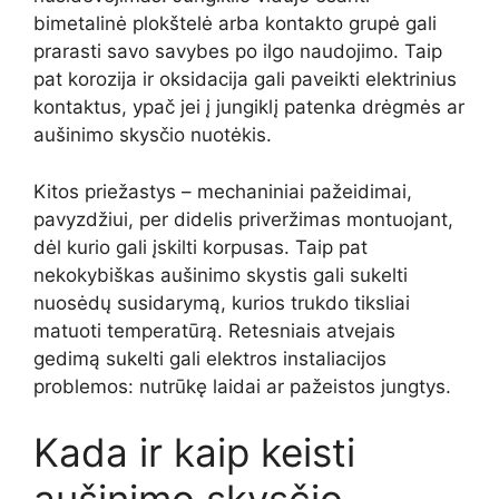
bimetalinė plokštelė arba kontakto grupė gali
prarasti savo savybes po ilgo naudojimo. Taip
pat korozija ir oksidacija gali paveikti elektrinius
kontaktus, ypač jei į jungiklį patenka drėgmės ar
aušinimo skysčio nuotėkis.
Kitos priežastys – mechaniniai pažeidimai,
pavyzdžiui, per didelis priveržimas montuojant,
dėl kurio gali įskilti korpusas. Taip pat
nekokybiškas aušinimo skystis gali sukelti
nuosėdų susidarymą, kurios trukdo tiksliai
matuoti temperatūrą. Retesniais atvejais
gedimą sukelti gali elektros instaliacijos
problemos: nutrūkę laidai ar pažeistos jungtys.
Kada ir kaip keisti