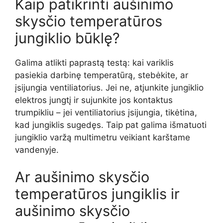
Kaip patikrinti aušinimo
skysčio temperatūros
jungiklio būklę?
Galima atlikti paprastą testą: kai variklis
pasiekia darbinę temperatūrą, stebėkite, ar
įsijungia ventiliatorius. Jei ne, atjunkite jungiklio
elektros jungtį ir sujunkite jos kontaktus
trumpikliu – jei ventiliatorius įsijungia, tikėtina,
kad jungiklis sugedęs. Taip pat galima išmatuoti
jungiklio varžą multimetru veikiant karštame
vandenyje.
Ar aušinimo skysčio
temperatūros jungiklis ir
aušinimo skysčio