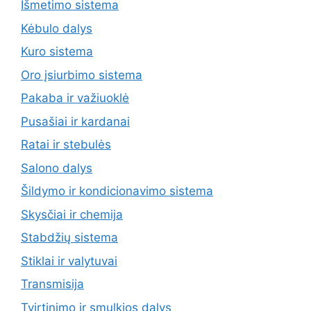
Išmetimo sistema
Kėbulo dalys
Kuro sistema
Oro įsiurbimo sistema
Pakaba ir važiuoklė
Pusašiai ir kardanai
Ratai ir stebulės
Salono dalys
Šildymo ir kondicionavimo sistema
Skysčiai ir chemija
Stabdžių sistema
Stiklai ir valytuvai
Transmisija
Tvirtinimo ir smulkios dalys