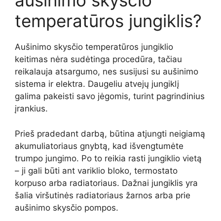
aušinimo skysčio
temperatūros jungiklis?
Aušinimo skysčio temperatūros jungiklio
keitimas nėra sudėtinga procedūra, tačiau
reikalauja atsargumo, nes susijusi su aušinimo
sistema ir elektra. Daugeliu atvejų jungiklį
galima pakeisti savo jėgomis, turint pagrindinius
įrankius.
Prieš pradedant darbą, būtina atjungti neigiamą
akumuliatoriaus gnybtą, kad išvengtumėte
trumpo jungimo. Po to reikia rasti jungiklio vietą
– ji gali būti ant variklio bloko, termostato
korpuso arba radiatoriaus. Dažnai jungiklis yra
šalia viršutinės radiatoriaus žarnos arba prie
aušinimo skysčio pompos.