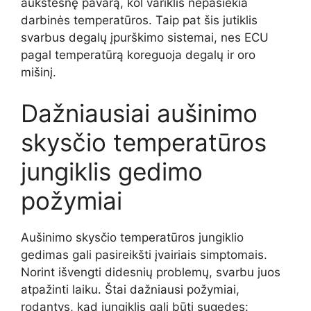
aukštesnę pavarą, kol variklis nepasiekia
darbinės temperatūros. Taip pat šis jutiklis
svarbus degalų įpurškimo sistemai, nes ECU
pagal temperatūrą koreguoja degalų ir oro
mišinį.
Dažniausiai aušinimo
skysčio temperatūros
jungiklis gedimo
požymiai
Aušinimo skysčio temperatūros jungiklio
gedimas gali pasireikšti įvairiais simptomais.
Norint išvengti didesnių problemų, svarbu juos
atpažinti laiku. Štai dažniausi požymiai,
rodantys, kad jungiklis gali būti sugedęs: