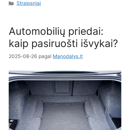
Kategorijos
Straipsniai
Automobilių priedai:
kaip pasiruošti išvykai?
2025-08-26
pagal
Manodalys.lt