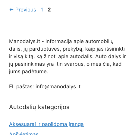
Page
Page
←
Previous
1
2
Manodalys.lt - informacija apie automobilių
dalis, jų parduotuves, prekybą, kaip jas išsirinkti
ir visą kitą, ką žinoti apie autodalis. Auto dalys ir
jų pasirinkimas yra itin svarbus, o mes čia, kad
jums padėtume.
El. paštas: info@manodalys.lt
Autodalių kategorijos
Aksesuarai ir papildoma įranga
Apšvietimas