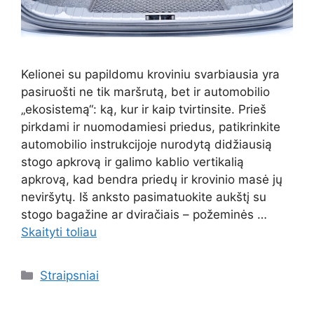
Kelionei su papildomu kroviniu svarbiausia yra
pasiruošti ne tik maršrutą, bet ir automobilio
„ekosistemą“: ką, kur ir kaip tvirtinsite. Prieš
pirkdami ir nuomodamiesi priedus, patikrinkite
automobilio instrukcijoje nurodytą didžiausią
stogo apkrovą ir galimo kablio vertikalią
apkrovą, kad bendra priedų ir krovinio masė jų
neviršytų. Iš anksto pasimatuokite aukštį su
stogo bagažine ar dviračiais – požeminės …
Skaityti toliau
Kategorijos
Straipsniai