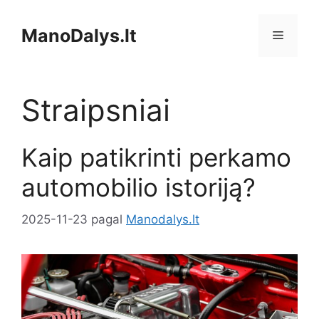
Pereiti
prie
ManoDalys.lt
Meniu
turinio
Straipsniai
Kaip patikrinti perkamo
automobilio istoriją?
2025-11-23
pagal
Manodalys.lt