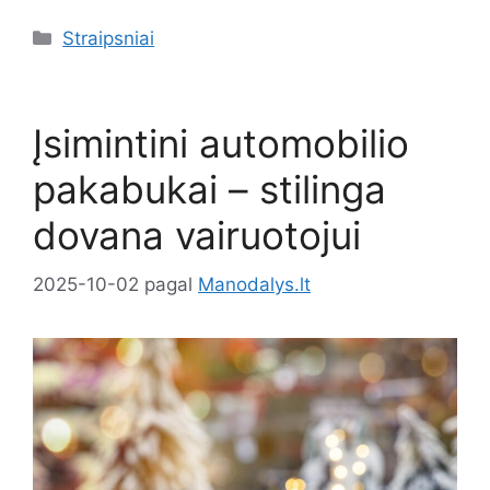
Kategorijos
Straipsniai
Įsimintini automobilio
pakabukai – stilinga
dovana vairuotojui
2025-10-02
pagal
Manodalys.lt