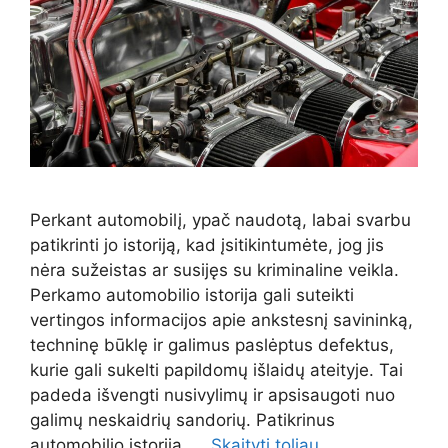
Perkant automobilį, ypač naudotą, labai svarbu
patikrinti jo istoriją, kad įsitikintumėte, jog jis
nėra sužeistas ar susijęs su kriminaline veikla.
Perkamo automobilio istorija gali suteikti
vertingos informacijos apie ankstesnį savininką,
techninę būklę ir galimus paslėptus defektus,
kurie gali sukelti papildomų išlaidų ateityje. Tai
padeda išvengti nusivylimų ir apsisaugoti nuo
galimų neskaidrių sandorių. Patikrinus
automobilio istoriją, …
Skaityti toliau