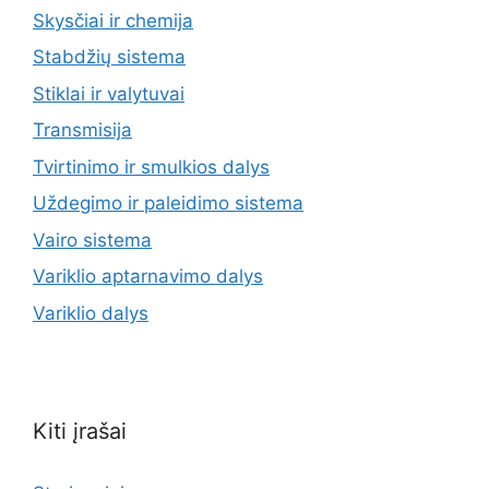
Skysčiai ir chemija
Stabdžių sistema
Stiklai ir valytuvai
Transmisija
Tvirtinimo ir smulkios dalys
Uždegimo ir paleidimo sistema
Vairo sistema
Variklio aptarnavimo dalys
Variklio dalys
Kiti įrašai