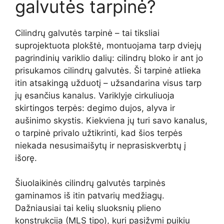
galvutės tarpinė?
Cilindrų galvutės tarpinė – tai tiksliai
suprojektuota plokštė, montuojama tarp dviejų
pagrindinių variklio dalių: cilindrų bloko ir ant jo
prisukamos cilindrų galvutės. Ši tarpinė atlieka
itin atsakingą užduotį – užsandarina visus tarp
jų esančius kanalus. Variklyje cirkuliuoja
skirtingos terpės: degimo dujos, alyva ir
aušinimo skystis. Kiekviena jų turi savo kanalus,
o tarpinė privalo užtikrinti, kad šios terpės
niekada nesusimaišytų ir neprasiskverbtų į
išorę.
Šiuolaikinės cilindrų galvutės tarpinės
gaminamos iš itin patvarių medžiagų.
Dažniausiai tai kelių sluoksnių plieno
konstrukcija (MLS tipo), kuri pasižymi puikiu