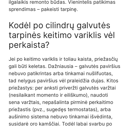
ilgalaikis remonto būdas. Vienintelis patikimas
sprendimas – pakeisti tarpinę.
Kodėl po cilindrų galvutės
tarpinės keitimo variklis vėl
perkaista?
Jei po keitimo variklis ir toliau kaista, priežasčių
gali būti keletas. Dažniausia – galvutės paviršius
nebuvo patikrintas arba tinkamai nušlifuotas,
tad nelygus paviršius vėl praleidžia dujas. Kitos
priežastys: per anksti priveržti galvutės varžtai
(nesilaikant momento ir eiliškumo), naudoti
sena varžtais, nepašalinta pirminė perkaitimo
priežastis (pvz., sugedęs termostatas), arba
aušinimo sistema nebuvo tinkamai išvėdinta,
susidarė oro kamščiai. Todėl labai svarbu po