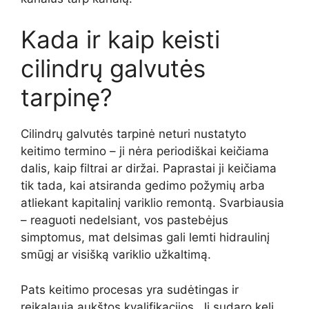
Kada ir kaip keisti
cilindrų galvutės
tarpinę?
Cilindrų galvutės tarpinė neturi nustatyto
keitimo termino – ji nėra periodiškai keičiama
dalis, kaip filtrai ar diržai. Paprastai ji keičiama
tik tada, kai atsiranda gedimo požymių arba
atliekant kapitalinį variklio remontą. Svarbiausia
– reaguoti nedelsiant, vos pastebėjus
simptomus, mat delsimas gali lemti hidraulinį
smūgį ar visišką variklio užkaltimą.
Pats keitimo procesas yra sudėtingas ir
reikalauja aukštos kvalifikacijos. Jį sudaro keli