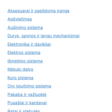
Aksesuarai ir papildoma įranga
Apšvietimas
Aušinimo sistema
Durys, spynos ir langų mechanizmai
Elektronika ir davikliai
Elektros sistema
Išmetimo sistema
Kėbulo dalys
Kuro sistema
Oro įsiurbimo sistema
Pakaba ir važiuoklė
Pusašiai ir kardanai
Ratai ir stebulės