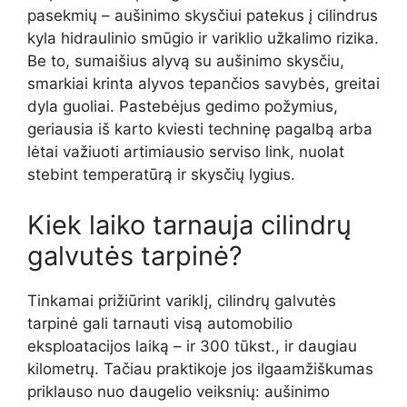
pasekmių – aušinimo skysčiui patekus į cilindrus
kyla hidraulinio smūgio ir variklio užkalimo rizika.
Be to, sumaišius alyvą su aušinimo skysčiu,
smarkiai krinta alyvos tepančios savybės, greitai
dyla guoliai. Pastebėjus gedimo požymius,
geriausia iš karto kviesti techninę pagalbą arba
lėtai važiuoti artimiausio serviso link, nuolat
stebint temperatūrą ir skysčių lygius.
Kiek laiko tarnauja cilindrų
galvutės tarpinė?
Tinkamai prižiūrint variklį, cilindrų galvutės
tarpinė gali tarnauti visą automobilio
eksploatacijos laiką – ir 300 tūkst., ir daugiau
kilometrų. Tačiau praktikoje jos ilgaamžiškumas
priklauso nuo daugelio veiksnių: aušinimo