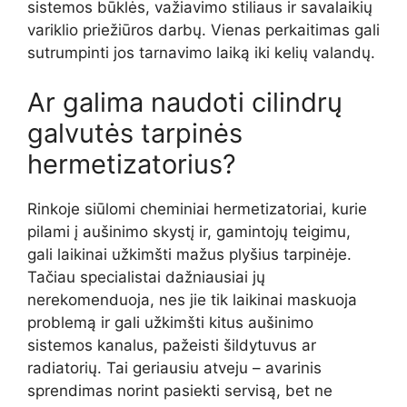
sistemos būklės, važiavimo stiliaus ir savalaikių
variklio priežiūros darbų. Vienas perkaitimas gali
sutrumpinti jos tarnavimo laiką iki kelių valandų.
Ar galima naudoti cilindrų
galvutės tarpinės
hermetizatorius?
Rinkoje siūlomi cheminiai hermetizatoriai, kurie
pilami į aušinimo skystį ir, gamintojų teigimu,
gali laikinai užkimšti mažus plyšius tarpinėje.
Tačiau specialistai dažniausiai jų
nerekomenduoja, nes jie tik laikinai maskuoja
problemą ir gali užkimšti kitus aušinimo
sistemos kanalus, pažeisti šildytuvus ar
radiatorių. Tai geriausiu atveju – avarinis
sprendimas norint pasiekti servisą, bet ne