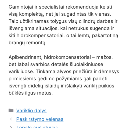
Gamintojai ir specialistai rekomenduoja keisti
visą komplektą, net jei sugadintas tik vienas.
Taip užtikrinamas tolygus visų cilindrų darbas ir
išvengiama situacijos, kai netrukus sugenda ir
kiti hidrokompensatoriai, o tai lemtų pakartotiną
brangų remontą.
Apibendrinant, hidrokompensatoriai – mažos,
bet labai svarbios detalės šiuolaikiniuose
varikliuose. Tinkama alyvos priežiūra ir dėmesys
pirmiesiems gedimo požymiams gali padėti
išvengti didelių išlaidų ir išlaikyti variklį puikios
būklės ilgus metus.
Kategorijos
Variklio dalys
Paskirstymo velenas
Tepalo aušintuvas