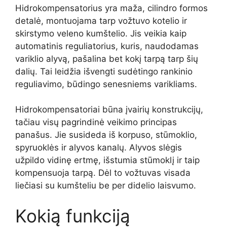
Hidrokompensatorius yra maža, cilindro formos
detalė, montuojama tarp vožtuvo kotelio ir
skirstymo veleno kumštelio. Jis veikia kaip
automatinis reguliatorius, kuris, naudodamas
variklio alyvą, pašalina bet kokį tarpą tarp šių
dalių. Tai leidžia išvengti sudėtingo rankinio
reguliavimo, būdingo senesniems varikliams.
Hidrokompensatoriai būna įvairių konstrukcijų,
tačiau visų pagrindinė veikimo principas
panašus. Jie susideda iš korpuso, stūmoklio,
spyruoklės ir alyvos kanalų. Alyvos slėgis
užpildo vidinę ertmę, išstumia stūmoklį ir taip
kompensuoja tarpą. Dėl to vožtuvas visada
liečiasi su kumšteliu be per didelio laisvumo.
Kokią funkciją