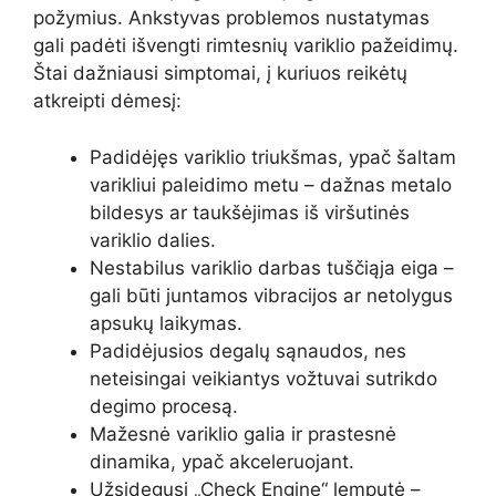
požymius. Ankstyvas problemos nustatymas
gali padėti išvengti rimtesnių variklio pažeidimų.
Štai dažniausi simptomai, į kuriuos reikėtų
atkreipti dėmesį:
Padidėjęs variklio triukšmas, ypač šaltam
varikliui paleidimo metu – dažnas metalo
bildesys ar taukšėjimas iš viršutinės
variklio dalies.
Nestabilus variklio darbas tuščiąja eiga –
gali būti juntamos vibracijos ar netolygus
apsukų laikymas.
Padidėjusios degalų sąnaudos, nes
neteisingai veikiantys vožtuvai sutrikdo
degimo procesą.
Mažesnė variklio galia ir prastesnė
dinamika, ypač akceleruojant.
Užsidegusi „Check Engine“ lemputė –