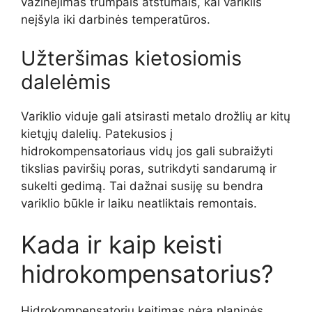
važinėjimas trumpais atstumais, kai variklis
neįšyla iki darbinės temperatūros.
Užteršimas kietosiomis
dalelėmis
Variklio viduje gali atsirasti metalo drožlių ar kitų
kietųjų dalelių. Patekusios į
hidrokompensatoriaus vidų jos gali subraižyti
tikslias paviršių poras, sutrikdyti sandarumą ir
sukelti gedimą. Tai dažnai susiję su bendra
variklio būkle ir laiku neatliktais remontais.
Kada ir kaip keisti
hidrokompensatorius?
Hidrokompensatorių keitimas nėra planinės