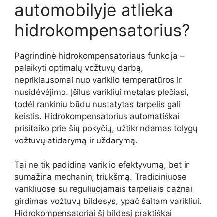
automobilyje atlieka
hidrokompensatorius?
Pagrindinė hidrokompensatoriaus funkcija –
palaikyti optimalų vožtuvų darbą,
nepriklausomai nuo variklio temperatūros ir
nusidėvėjimo. Įšilus varikliui metalas plečiasi,
todėl rankiniu būdu nustatytas tarpelis gali
keistis. Hidrokompensatorius automatiškai
prisitaiko prie šių pokyčių, užtikrindamas tolygų
vožtuvų atidarymą ir uždarymą.
Tai ne tik padidina variklio efektyvumą, bet ir
sumažina mechaninį triukšmą. Tradiciniuose
varikliuose su reguliuojamais tarpeliais dažnai
girdimas vožtuvų bildesys, ypač šaltam varikliui.
Hidrokompensatoriai šį bildesį praktiškai