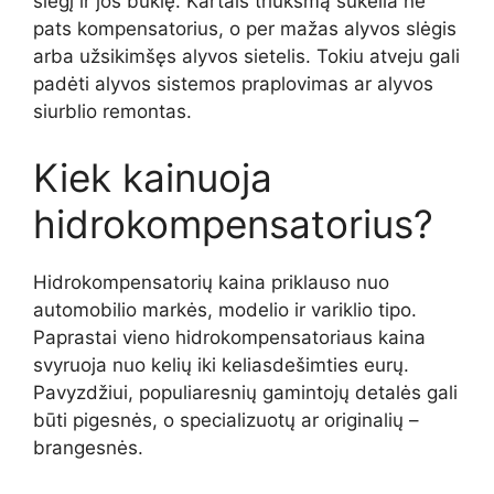
slėgį ir jos būklę. Kartais triukšmą sukelia ne
pats kompensatorius, o per mažas alyvos slėgis
arba užsikimšęs alyvos sietelis. Tokiu atveju gali
padėti alyvos sistemos praplovimas ar alyvos
siurblio remontas.
Kiek kainuoja
hidrokompensatorius?
Hidrokompensatorių kaina priklauso nuo
automobilio markės, modelio ir variklio tipo.
Paprastai vieno hidrokompensatoriaus kaina
svyruoja nuo kelių iki keliasdešimties eurų.
Pavyzdžiui, populiaresnių gamintojų detalės gali
būti pigesnės, o specializuotų ar originalių –
brangesnės.