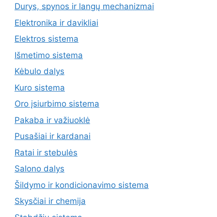
Durys, spynos ir langų mechanizmai
Elektronika ir davikliai
Elektros sistema
Išmetimo sistema
Kėbulo dalys
Kuro sistema
Oro įsiurbimo sistema
Pakaba ir važiuoklė
Pusašiai ir kardanai
Ratai ir stebulės
Salono dalys
Šildymo ir kondicionavimo sistema
Skysčiai ir chemija