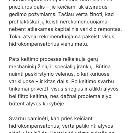
priežiūros dalis – jie keičiami tik atsiradus
gedimo požymiams. Tačiau verta žinoti, kad
profilaktiškai jų keisti nerekomenduojama,
nebent atliekamas kapitalinis variklio remontas.
Tokiu atveju rekomenduojama pakeisti visus
hidrokompensatorius vienu metu.
Pats keitimo procesas reikalauja gerų
mechaninių žinių ir specialių įrankių. Būtina
nuimti paskirstymo velenus, o kai kuriuose
varikliuose – ir kitas dalis. Po keitimo svarbu
tinkamai priveržti visus sriegius ir atlikti alyvos
bei filtro keitimą, nes dažnai problema slypi
būtent alyvos kokybėje.
Svarbu paminėti, kad prieš keičiant
hidrokompensatorius, verta patikrinti alyvos