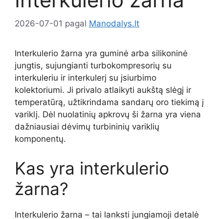
2026-07-01
pagal
Manodalys.lt
Interkulerio žarna yra guminė arba silikoninė
jungtis, sujungianti turbokompresorių su
interkuleriu ir interkulerį su įsiurbimo
kolektoriumi. Ji privalo atlaikyti aukštą slėgį ir
temperatūrą, užtikrindama sandarų oro tiekimą į
variklį. Dėl nuolatinių apkrovų ši žarna yra viena
dažniausiai dėvimų turbininių variklių
komponentų.
Kas yra interkulerio
žarna?
Interkulerio žarna – tai lanksti jungiamoji detalė