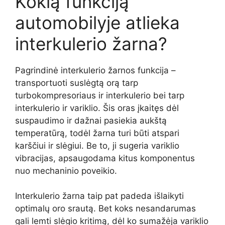
Kokią funkciją
automobilyje atlieka
interkulerio žarna?
Pagrindinė interkulerio žarnos funkcija –
transportuoti suslėgtą orą tarp
turbokompresoriaus ir interkulerio bei tarp
interkulerio ir variklio. Šis oras įkaitęs dėl
suspaudimo ir dažnai pasiekia aukštą
temperatūrą, todėl žarna turi būti atspari
karščiui ir slėgiui. Be to, ji sugeria variklio
vibracijas, apsaugodama kitus komponentus
nuo mechaninio poveikio.
Interkulerio žarna taip pat padeda išlaikyti
optimalų oro srautą. Bet koks nesandarumas
gali lemti slėgio kritimą, dėl ko sumažėja variklio