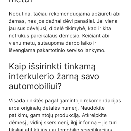
Nebūtina, tačiau rekomenduojama apžiūrėti abi
žarnas, nes jos dažnai dėvi panašiai. Jei viena
jau susidėvėjusi, didelė tikimybė, kad ir kita
netrukus pareikalaus dėmesio. Keičiant abi
vienu metu, sutaupoma darbo laiko ir
išvengiama pakartotinio serviso lankymo.
Kaip išsirinkti tinkamą
interkulerio žarną savo
automobiliui?
Visada rinkitės pagal gamintojo rekomendacijas
arba originalų detalės numerį. Naudokite
patikimų gamintojų produkciją. Atkreipkite
dėmesį į vidinį skersmenį, ilgį ir formą – jie turi
tiksliai atitikti jūsų automobilio specifikacijas.