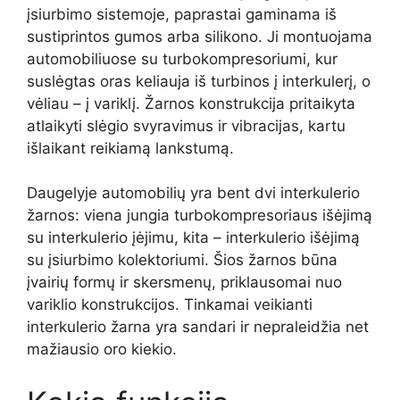
įsiurbimo sistemoje, paprastai gaminama iš
sustiprintos gumos arba silikono. Ji montuojama
automobiliuose su turbokompresoriumi, kur
suslėgtas oras keliauja iš turbinos į interkulerį, o
vėliau – į variklį. Žarnos konstrukcija pritaikyta
atlaikyti slėgio svyravimus ir vibracijas, kartu
išlaikant reikiamą lankstumą.
Daugelyje automobilių yra bent dvi interkulerio
žarnos: viena jungia turbokompresoriaus išėjimą
su interkulerio įėjimu, kita – interkulerio išėjimą
su įsiurbimo kolektoriumi. Šios žarnos būna
įvairių formų ir skersmenų, priklausomai nuo
variklio konstrukcijos. Tinkamai veikianti
interkulerio žarna yra sandari ir nepraleidžia net
mažiausio oro kiekio.