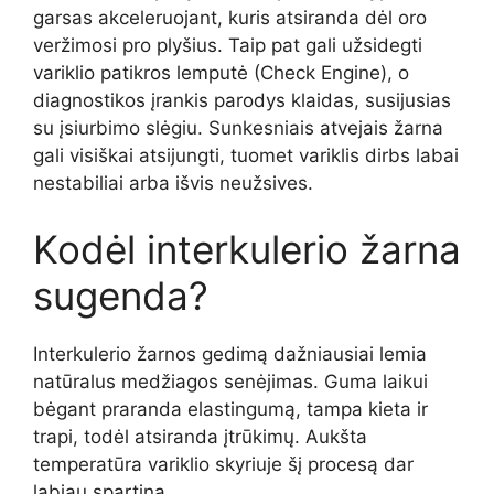
garsas akceleruojant, kuris atsiranda dėl oro
veržimosi pro plyšius. Taip pat gali užsidegti
variklio patikros lemputė (Check Engine), o
diagnostikos įrankis parodys klaidas, susijusias
su įsiurbimo slėgiu. Sunkesniais atvejais žarna
gali visiškai atsijungti, tuomet variklis dirbs labai
nestabiliai arba išvis neužsives.
Kodėl interkulerio žarna
sugenda?
Interkulerio žarnos gedimą dažniausiai lemia
natūralus medžiagos senėjimas. Guma laikui
bėgant praranda elastingumą, tampa kieta ir
trapi, todėl atsiranda įtrūkimų. Aukšta
temperatūra variklio skyriuje šį procesą dar
labiau spartina.