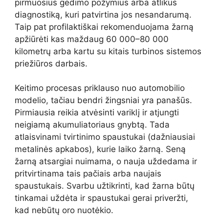
pirmuosius gedimo požymius arba atlikus
diagnostiką, kuri patvirtina jos nesandarumą.
Taip pat profilaktiškai rekomenduojama žarną
apžiūrėti kas maždaug 60 000–80 000
kilometrų arba kartu su kitais turbinos sistemos
priežiūros darbais.
Keitimo procesas priklauso nuo automobilio
modelio, tačiau bendri žingsniai yra panašūs.
Pirmiausia reikia atvėsinti variklį ir atjungti
neigiamą akumuliatoriaus gnybtą. Tada
atlaisvinami tvirtinimo spaustukai (dažniausiai
metalinės apkabos), kurie laiko žarną. Seną
žarną atsargiai nuimama, o nauja uždedama ir
pritvirtinama tais pačiais arba naujais
spaustukais. Svarbu užtikrinti, kad žarna būtų
tinkamai uždėta ir spaustukai gerai priveržti,
kad nebūtų oro nuotėkio.