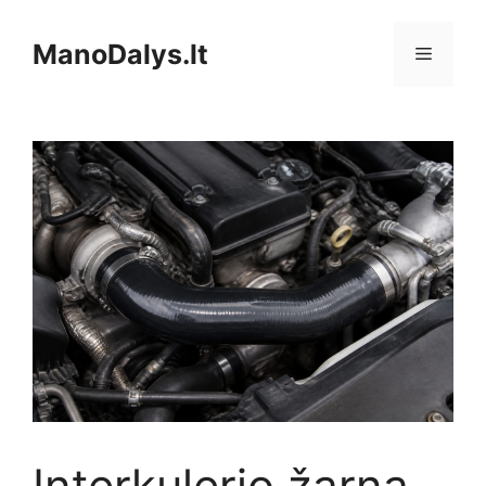
Pereiti
prie
ManoDalys.lt
Meniu
turinio
Interkulerio žarna