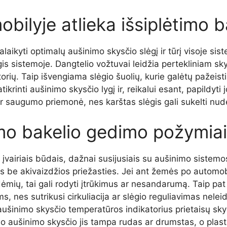
bilyje atlieka išsiplėtimo b
alaikyti optimalų aušinimo skysčio slėgį ir tūrį visoje si
ėgis sistemoje. Dangtelio vožtuvai leidžia pertekliniam skys
iatorių. Taip išvengiama slėgio šuolių, kurie galėtų pažei
tikrinti aušinimo skysčio lygį ir, reikalui esant, papildyti
t ir saugumo priemonė, nes karštas slėgis gali sukelti nu
imo bakelio gedimo požymiai
i įvairiais būdais, dažnai susijusiais su aušinimo sistem
s be akivaizdžios priežasties. Jei ant žemės po automob
dėmių, tai gali rodyti įtrūkimus ar nesandarumą. Taip pa
nes sutrikusi cirkuliacija ar slėgio reguliavimas neleidž
aušinimo skysčio temperatūros indikatorius prietaisų sky
eno aušinimo skysčio jis tampa rudas ar drumstas, o pla