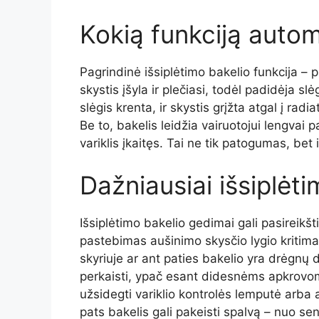
Kokią funkciją automo
Pagrindinė išsiplėtimo bakelio funkcija – p
skystis įšyla ir plečiasi, todėl padidėja sl
slėgis krenta, ir skystis grįžta atgal į rad
Be to, bakelis leidžia vairuotojui lengvai pa
variklis įkaitęs. Tai ne tik patogumas, be
Dažniausiai išsiplėt
Išsiplėtimo bakelio gedimai gali pasireikšt
pastebimas aušinimo skysčio lygio kritima
skyriuje ar ant paties bakelio yra drėgnų 
perkaisti, ypač esant didesnėms apkrovoms, 
užsidegti variklio kontrolės lemputė arba 
pats bakelis gali pakeisti spalvą – nuo s