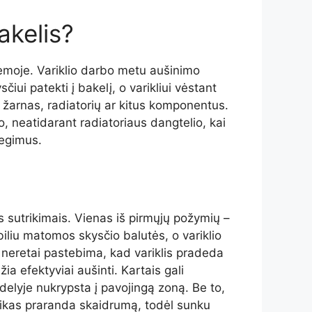
akelis?
stemoje. Variklio darbo metu aušinimo
čiui patekti į bakelį, o varikliui vėstant
sti žarnas, radiatorių ar kitus komponentus.
 jo, neatidarant radiatoriaus dangtelio, kai
degimus.
os sutrikimais. Vienas iš pirmųjų požymių –
iliu matomos skysčio balutės, o variklio
t neretai pastebima, kad variklis pradeda
ia efektyviai aušinti. Kartais gali
delyje nukrypsta į pavojingą zoną. Be to,
stikas praranda skaidrumą, todėl sunku