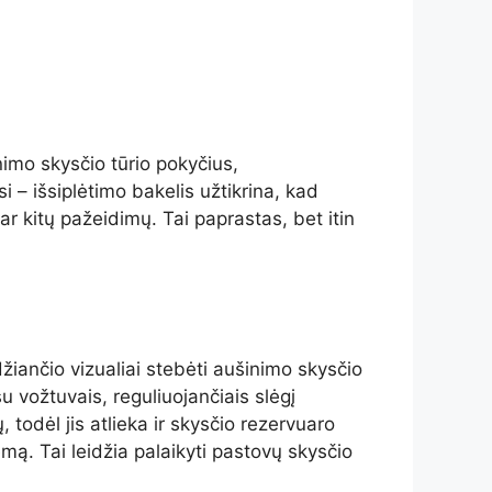
imo skysčio tūrio pokyčius,
 – išsiplėtimo bakelis užtikrina, kad
ar kitų pažeidimų. Tai paprastas, bet itin
žiančio vizualiai stebėti aušinimo skysčio
su vožtuvais, reguliuojančiais slėgį
, todėl jis atlieka ir skysčio rezervuaro
temą. Tai leidžia palaikyti pastovų skysčio