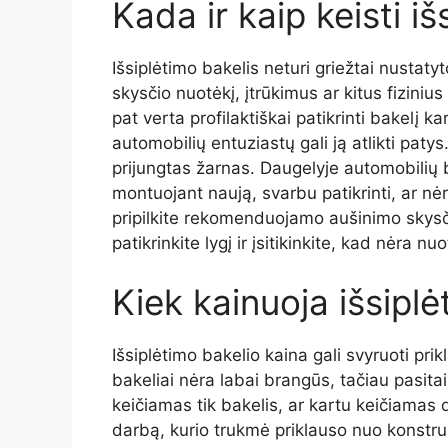
Kada ir kaip keisti i
Išsiplėtimo bakelis neturi griežtai nustat
skysčio nuotėkį, įtrūkimus ar kitus fiziniu
pat verta profilaktiškai patikrinti bakelį 
automobilių entuziastų gali ją atlikti patys.
prijungtas žarnas. Daugelyje automobilių ba
montuojant naują, svarbu patikrinti, ar nėr
pripilkite rekomenduojamo aušinimo skysčio 
patikrinkite lygį ir įsitikinkite, kad nėra 
Kiek kainuoja išsiplė
Išsiplėtimo bakelio kaina gali svyruoti p
bakeliai nėra labai brangūs, tačiau pasitai
keičiamas tik bakelis, ar kartu keičiamas 
darbą, kurio trukmė priklauso nuo konstrukc