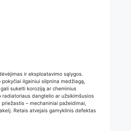
sidėvėjimas ir eksploatavimo sąlygos.
 pokyčiai ilgainiui silpnina medžiagą,
gali sukelti koroziją ar cheminius
o radiatoriaus dangtelio ar užsikimšusios
 priežastis – mechaniniai pažeidimai,
bakelį. Retais atvejais gamyklinis defektas