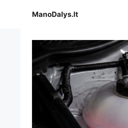
Pereiti
prie
ManoDalys.lt
turinio