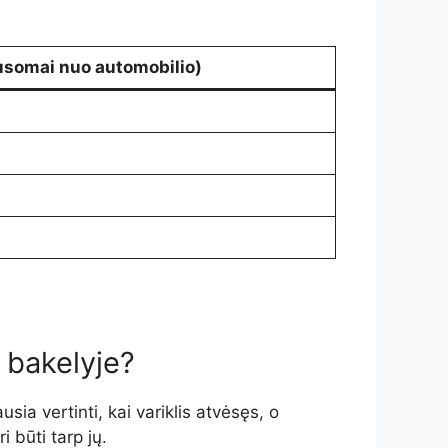
ausomai nuo automobilio)
o bakelyje?
ia vertinti, kai variklis atvėsęs, o
 būti tarp jų.