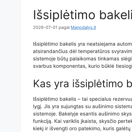
Išsiplėtimo bakel
2026-07-01
pagal
Manodalys.lt
Išsiplėtimo bakelis yra neatsiejama autom
atsirandančius dėl temperatūros svyravimų.
sistemoje būtų palaikomas tinkamas slėgis 
svarbus komponentas, kurio būklė tiesiog
Kas yra išsiplėtimo b
Išsiplėtimo bakelis – tai specialus rezerv
lygį. Jis yra sujungtas su aušinimo sistema 
sistemoje. Bakelyje esantis aušinimo skystis
funkciją. Kai variklis įkaista, skysčio pert
kiekį ir išvengti oro patekimo, kuris galėtų