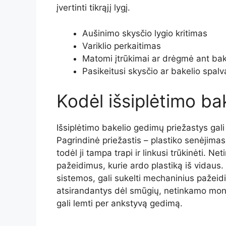
įvertinti tikrąjį lygį.
Aušinimo skysčio lygio kritimas
Variklio perkaitimas
Matomi įtrūkimai ar drėgmė ant bak
Pasikeitusi skysčio ar bakelio spalv
Kodėl išsiplėtimo ba
Išsiplėtimo bakelio gedimų priežastys gali
Pagrindinė priežastis – plastiko senėjimas.
todėl ji tampa trapi ir linkusi trūkinėti. 
pažeidimus, kurie ardo plastiką iš vidaus.
sistemos, gali sukelti mechaninius pažeidi
atsirandantys dėl smūgių, netinkamo montavi
gali lemti per ankstyvą gedimą.