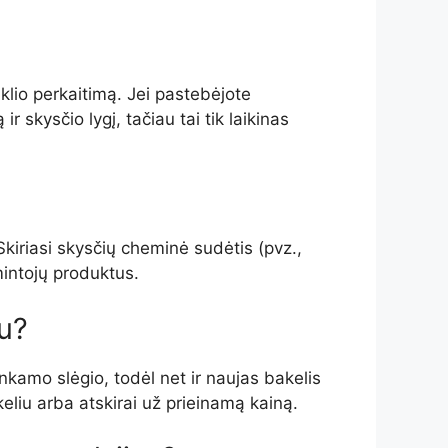
iklio perkaitimą. Jei pastebėjote
 skysčio lygį, tačiau tai tik laikinas
kiriasi skysčių cheminė sudėtis (pvz.,
mintojų produktus.
iu?
nkamo slėgio, todėl net ir naujas bakelis
eliu arba atskirai už prieinamą kainą.