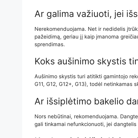
Ar galima važiuoti, jei iš
Nerekomenduojama. Net ir nedidelis įtrūkim
pažeidimą, geriau jį kaip įmanoma greičiau s
sprendimas.
Koks aušinimo skystis t
Aušinimo skystis turi atitikti gamintojo r
G11, G12, G12+, G13), todėl netinkamas sk
Ar išsiplėtimo bakelio dan
Nors nebūtinai, rekomenduojama. Dangtelio 
gali tinkamai nefunkcionuoti, jei dangtel