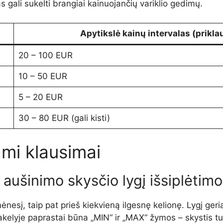
as gali sukelti brangiai kainuojančių variklio gedimų.
Apytikslė kainų intervalas (prikl
20 – 100 EUR
10 – 50 EUR
5 – 20 EUR
30 – 80 EUR (gali kisti)
mi klausimai
ti aušinimo skysčio lygį išsiplėtim
sį, taip pat prieš kiekvieną ilgesnę kelionę. Lygį geriaus
akelyje paprastai būna „MIN“ ir „MAX“ žymos – skystis turi