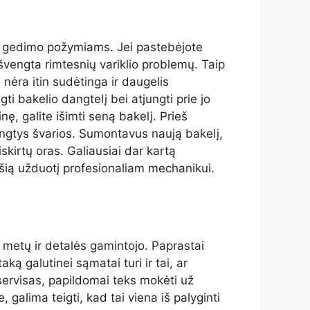
ems gedimo požymiams. Jei pastebėjote
išvengta rimtesnių variklio problemų. Taip
 nėra itin sudėtinga ir daugelis
gti bakelio dangtelį bei atjungti prie jo
ę, galite išimti seną bakelį. Prieš
 jungtys švarios. Sumontavus naują bakelį,
skirtų oras. Galiausiai dar kartą
ti šią užduotį profesionaliam mechanikui.
 metų ir detalės gamintojo. Paprastai
ką galutinei sąmatai turi ir tai, ar
 servisas, papildomai teks mokėti už
galima teigti, kad tai viena iš palyginti