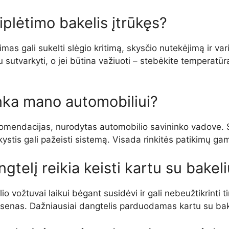
siplėtimo bakelis įtrūkęs?
as gali sukelti slėgio kritimą, skysčio nutekėjimą ir var
utvarkyti, o jei būtina važiuoti – stebėkite temperatūrą ir
inka mano automobiliui?
ekomendacijas, nurodytas automobilio savininko vadove. S
ystis gali pažeisti sistemą. Visada rinkitės patikimų ga
gtelį reikia keisti kartu su bakel
vožtuvai laikui bėgant susidėvi ir gali nebeužtikrinti ti
is senas. Dažniausiai dangtelis parduodamas kartu su bak