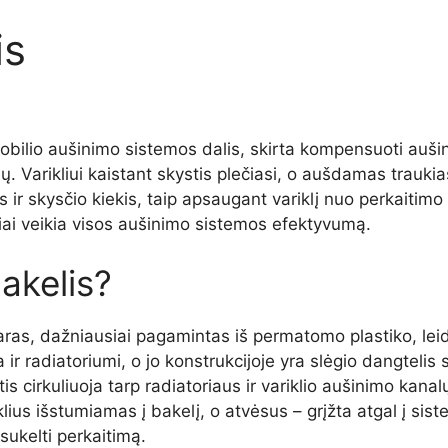
is
obilio aušinimo sistemos dalis, skirta kompensuoti aušin
 Varikliui kaistant skystis plečiasi, o aušdamas traukiasi
ir skysčio kiekis, taip apsaugant variklį nuo perkaitimo 
iai veikia visos aušinimo sistemos efektyvumą.
akelis?
uaras, dažniausiai pagamintas iš permatomo plastiko, leid
ir radiatoriumi, o jo konstrukcijoje yra slėgio dangtelis 
 cirkuliuoja tarp radiatoriaus ir variklio aušinimo kanalų
eklius išstumiamas į bakelį, o atvėsus – grįžta atgal į sis
 sukelti perkaitimą.