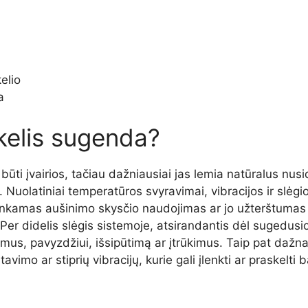
elio
a
kelis sugenda?
 būti įvairios, tačiau dažniausiai jas lemia natūralus nu
 Nuolatiniai temperatūros svyravimai, vibracijos ir slėgio
Netinkamas aušinimo skysčio naudojimas ar jo užterštumas 
 Per didelis slėgis sistemoje, atsirandantis dėl sugedusi
mus, pavyzdžiui, išsipūtimą ar įtrūkimus. Taip pat dažna
mo ar stiprių vibracijų, kurie gali įlenkti ar praskelti 