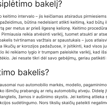
šsiplėtimo bakelį?
yto keitimo intervalo – jis keičiamas atsiradus pirmiesi
s pažeidimus, būtina nedelsiant atlikti keitimą, kad būtų 
kartą per metus ar prieš ilgesnę kelionę. Keitimo procedūra
 Pirmiausia reikia atvėsinti variklį, tuomet atsukti ar atse
kelis tvirtinamas varžtais ar spaustukais – juos atlaisvin
a likučių ar korozijos padažuose, ir įsitikinti, kad visos
iki reikiamo lygio ir trumpam paleiskite variklį, kad išsi
nuotėkio. Jei nesate tikri dėl savo gebėjimų, geriau patikė
timo bakelis?
riklausomai nuo automobilio markės, modelio, pagaminimo
ko išimčių prabangių ar retų automobilių atveju. Didelę įta
dangtelis, žarnos ir aušinimo skystis. Jei keitimą atlieka
ijos sudėtingumo. Nors tikslių skaičių pateikti negalime, 