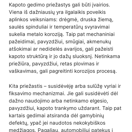
Kapoto gedimo priežastys gali būti įvairios.
Viena iš dažniausių yra ilgalaikis poveikis
aplinkos veiksniams: drėgmė, druska žiemą,
saulės spinduliai ir temperatūrų svyravimai
sukelia metalo koroziją. Taip pat mechaniniai
pažeidimai, pavyzdžiui, smūgiai, akmenukų
atšokimai ar nedidelės avarijos, gali pažeisti
kapoto struktūrą ir jo dažų sluoksnį. Netinkama
priežiūra, pavyzdžiui, retas plovimas ir
vaškavimas, gali pagreitinti korozijos procesą.
Kita priežastis – susidėvėję arba sulūžę vyriai ir
fiksavimo mechanizmai. Jie gali susidėvėti dėl
dažno naudojimo arba netinkamo elgesio,
pavyzdžiui, kapoto trankymo uždarant. Taip pat
kartais gedimai atsiranda dėl gamybinių
defektų, ypač jei naudotos nekokybiškos
medžiagos. Pagaliau, automobiliui patekus į