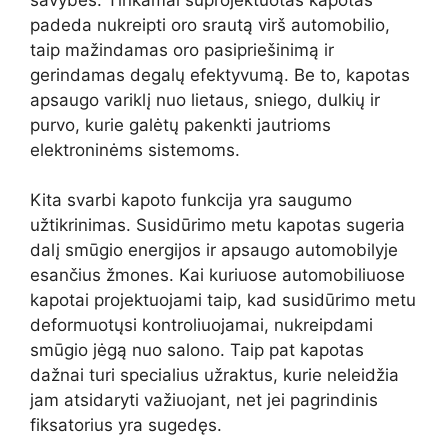
padeda nukreipti oro srautą virš automobilio,
taip mažindamas oro pasipriešinimą ir
gerindamas degalų efektyvumą. Be to, kapotas
apsaugo variklį nuo lietaus, sniego, dulkių ir
purvo, kurie galėtų pakenkti jautrioms
elektroninėms sistemoms.
Kita svarbi kapoto funkcija yra saugumo
užtikrinimas. Susidūrimo metu kapotas sugeria
dalį smūgio energijos ir apsaugo automobilyje
esančius žmones. Kai kuriuose automobiliuose
kapotai projektuojami taip, kad susidūrimo metu
deformuotųsi kontroliuojamai, nukreipdami
smūgio jėgą nuo salono. Taip pat kapotas
dažnai turi specialius užraktus, kurie neleidžia
jam atsidaryti važiuojant, net jei pagrindinis
fiksatorius yra sugedęs.