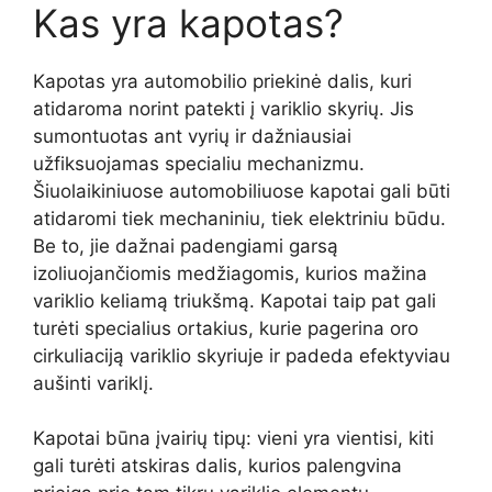
Kas yra kapotas?
Kapotas yra automobilio priekinė dalis, kuri
atidaroma norint patekti į variklio skyrių. Jis
sumontuotas ant vyrių ir dažniausiai
užfiksuojamas specialiu mechanizmu.
Šiuolaikiniuose automobiliuose kapotai gali būti
atidaromi tiek mechaniniu, tiek elektriniu būdu.
Be to, jie dažnai padengiami garsą
izoliuojančiomis medžiagomis, kurios mažina
variklio keliamą triukšmą. Kapotai taip pat gali
turėti specialius ortakius, kurie pagerina oro
cirkuliaciją variklio skyriuje ir padeda efektyviau
aušinti variklį.
Kapotai būna įvairių tipų: vieni yra vientisi, kiti
gali turėti atskiras dalis, kurios palengvina