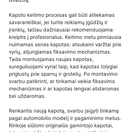
išvaizdą.
Kapoto keitimo procesas gali būti atliekamas
savarankiškai, jei turite reikiamų įgūdžių ir
įrankių, tačiau dažniausiai rekomenduojama
kreiptis į profesionalus. Keitimo metu pirmiausia
nuimamas senas kapotas: atsukami varžtai prie
vyrių, atjungiamas fiksavimo mechanizmas.
Tada montuojamas naujas kapotas,
sureguliuojami vyriai taip, kad kapotas tolygiai
priglustų prie sparnų ir grotelių. Po montavimo
svarbu patikrinti, ar tinkamai veikia fiksavimo
mechanizmas ir ar kapotas lengvai atidaromas
bei uždaromas.
Renkantis naują kapotą, svarbu įsigyti tinkamą
pagal automobilio modelį ir pagaminimo metus.
Rinkoje siūlomi originalūs gamintojo kapotai,