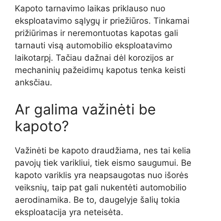
Kapoto tarnavimo laikas priklauso nuo
eksploatavimo sąlygų ir priežiūros. Tinkamai
prižiūrimas ir neremontuotas kapotas gali
tarnauti visą automobilio eksploatavimo
laikotarpį. Tačiau dažnai dėl korozijos ar
mechaninių pažeidimų kapotus tenka keisti
anksčiau.
Ar galima važinėti be
kapoto?
Važinėti be kapoto draudžiama, nes tai kelia
pavojų tiek varikliui, tiek eismo saugumui. Be
kapoto variklis yra neapsaugotas nuo išorės
veiksnių, taip pat gali nukentėti automobilio
aerodinamika. Be to, daugelyje šalių tokia
eksploatacija yra neteisėta.