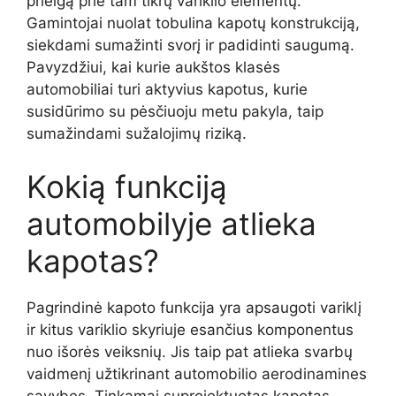
prieigą prie tam tikrų variklio elementų.
Gamintojai nuolat tobulina kapotų konstrukciją,
siekdami sumažinti svorį ir padidinti saugumą.
Pavyzdžiui, kai kurie aukštos klasės
automobiliai turi aktyvius kapotus, kurie
susidūrimo su pėsčiuoju metu pakyla, taip
sumažindami sužalojimų riziką.
Kokią funkciją
automobilyje atlieka
kapotas?
Pagrindinė kapoto funkcija yra apsaugoti variklį
ir kitus variklio skyriuje esančius komponentus
nuo išorės veiksnių. Jis taip pat atlieka svarbų
vaidmenį užtikrinant automobilio aerodinamines
savybes. Tinkamai suprojektuotas kapotas