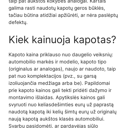
taip pat aukštos kokybės analogai. Kartais
galima rasti naudotų kapotų geros būklės,
tačiau būtina atidžiai apžiūrėti, ar nėra paslėptų
defektų.
Kiek kainuoja kapotas?
Kapoto kaina priklauso nuo daugelio veiksnių:
automobilio markės ir modelio, kapoto tipo
(originalus ar analogas), naujo ar naudoto, taip
pat nuo komplektacijos (pvz., su garsą
izoliuojančia medžiaga arba be). Papildomai
prie kapoto kainos gali tekti pridėti dažymo ir
montavimo išlaidas. Apytikslės kainos gali
svyruoti nuo keliasdešimties eurų už paprastą
naudotą kapotą iki kelių šimtų eurų už originalų
naują kapotą aukštos klasės automobiliui.
Svarbu pasidomėti, ar pardavėjas siūlo