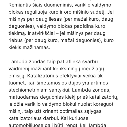
Remiantis šiais duomenimis, variklio valdymo
blokas reguliuoja kuro ir oro mišinio sudėtį. Jei
mišinys per daug liesas (per mažai kuro, daug
deguonies), valdymo blokas padidina kuro
tiekimą. Ir atvirkščiai – jei mišinys per daug
riebus (per daug kuro, mažai deguonies), kuro
kiekis mažinamas.
Lambda zondas taip pat atlieka svarbų
vaidmenį mažinant kenksmingų medžiagų
emisiją. Katalizatorius efektyviai veikia tik
tuomet, kai išmetamosios dujos yra artimos
stechiometriniam santykiui. Lambda zondas,
matuodamas deguonies kiekį prieš katalizatorių,
leidžia variklio valdymo blokui nuolat koreguoti
mišinį, taip užtikrinant optimalias sąlygas
katalizatoriaus darbui. Kai kuriuose
automobiliuose gali būti įrengti keli lambda