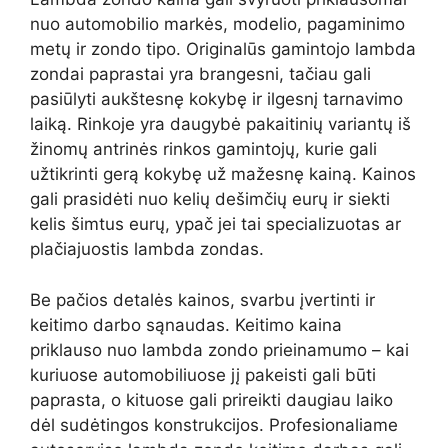
nuo automobilio markės, modelio, pagaminimo
metų ir zondo tipo. Originalūs gamintojo lambda
zondai paprastai yra brangesni, tačiau gali
pasiūlyti aukštesnę kokybę ir ilgesnį tarnavimo
laiką. Rinkoje yra daugybė pakaitinių variantų iš
žinomų antrinės rinkos gamintojų, kurie gali
užtikrinti gerą kokybę už mažesnę kainą. Kainos
gali prasidėti nuo kelių dešimčių eurų ir siekti
kelis šimtus eurų, ypač jei tai specializuotas ar
plačiajuostis lambda zondas.
Be pačios detalės kainos, svarbu įvertinti ir
keitimo darbo sąnaudas. Keitimo kaina
priklauso nuo lambda zondo prieinamumo – kai
kuriuose automobiliuose jį pakeisti gali būti
paprasta, o kituose gali prireikti daugiau laiko
dėl sudėtingos konstrukcijos. Profesionaliame