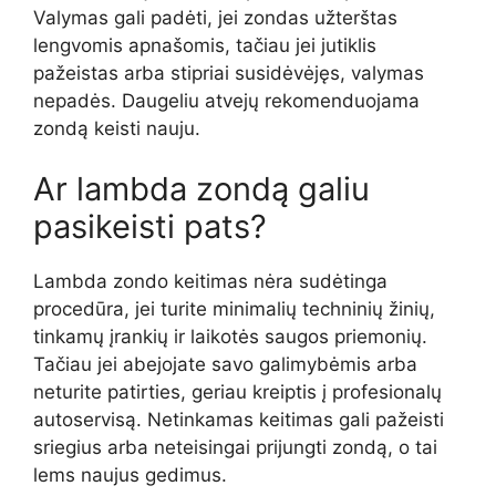
Valymas gali padėti, jei zondas užterštas
lengvomis apnašomis, tačiau jei jutiklis
pažeistas arba stipriai susidėvėjęs, valymas
nepadės. Daugeliu atvejų rekomenduojama
zondą keisti nauju.
Ar lambda zondą galiu
pasikeisti pats?
Lambda zondo keitimas nėra sudėtinga
procedūra, jei turite minimalių techninių žinių,
tinkamų įrankių ir laikotės saugos priemonių.
Tačiau jei abejojate savo galimybėmis arba
neturite patirties, geriau kreiptis į profesionalų
autoservisą. Netinkamas keitimas gali pažeisti
sriegius arba neteisingai prijungti zondą, o tai
lems naujus gedimus.