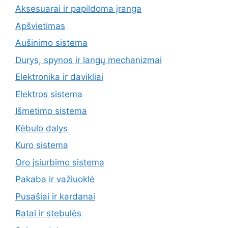
Aksesuarai ir papildoma įranga
Apšvietimas
Aušinimo sistema
Durys, spynos ir langų mechanizmai
Elektronika ir davikliai
Elektros sistema
Išmetimo sistema
Kėbulo dalys
Kuro sistema
Oro įsiurbimo sistema
Pakaba ir važiuoklė
Pusašiai ir kardanai
Ratai ir stebulės