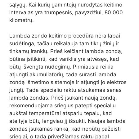
sąlygų. Kai kurių gamintojų nurodytas keitimo
intervalas yra trumpesnis, pavyzdžiui, 80 000
kilometrų.
Lambda zondo keitimo procedūra nėra labai
sudėtinga, tačiau reikalauja tam tikrų žinių ir
tinkamų įrankių. Prieš keičiant lambda zondą,
būtina įsitikinti, kad variklis yra atvėsęs, kad
būtų išvengta nudegimų. Pirmiausia reikia
atjungti akumuliatorių, tada surasti lambda
zondą išmetimo sistemoje ir atjungti jo elektros
jungtį. Tada specialiu raktu atsukamas senas
lambda zondas. Prieš įsukant naują zondą,
rekomenduojama sriegius patepti specialiu
aukštai temperatūrai atspariu tepalu, kad
ateityje būtų lengviau jį išsukti. Naujas lambda
zondas įsukamas ranka, kad nebūtų pažeisti
sriegiai, o tada priveržiamas raktu pagal