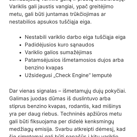
Variklis gali jaustis vangiai, ypač greitėjimo
metu, gali būti juntamas trūkčiojimas ar
nestabilios apsukos tuščiąja eiga.
Nestabili variklio darbo eiga tuščiąja eiga
Padidėjusios kuro sąnaudos
Variklio galios sumažėjimas
Patamsėjusios išmetamosios dujos arba
benzino kvapas
Užsidegusi „Check Engine“ lemputė
Dar vienas signalas – išmetamųjų dujų pokyčiai.
Galimas juodas dūmas iš duslintuvo arba
stiprus benzino kvapas, rodantis, kad mišinys
yra per daug riebus. Techninės apžiūros metu
gali būti fiksuojama per didelė kenksmingų
medžiagų emisija. Svarbu atkreipti dėmesį, kad
šie simptomai gali būti panašūs į kitų variklio