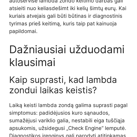
autoservise lambda zondo keitimo darbas gali
atsieiti nuo keliasdešimt iki kelių šimtų eurų. Kai
kuriais atvejais gali būti būtinas ir diagnostinis
tyrimas prieš keitimą, kuris taip pat kainuoja
papildomai.
Dažniausiai užduodami
klausimai
Kaip suprasti, kad lambda
zondui laikas keistis?
Laiką keisti lambda zondą galima suprasti pagal
simptomus: padidėjusios kuro sąnaudos,
sumažėjusi variklio galia, nestabili eiga tuščiąja
apsukomis, užsidegusi „Check Engine“ lemputė.
Diagnostikos įrenginys gali parodyti atitinkamas