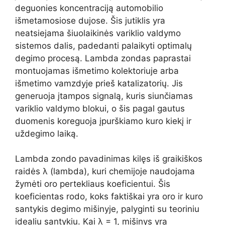
deguonies koncentraciją automobilio
išmetamosiose dujose. Šis jutiklis yra
neatsiejama šiuolaikinės variklio valdymo
sistemos dalis, padedanti palaikyti optimalų
degimo procesą. Lambda zondas paprastai
montuojamas išmetimo kolektoriuje arba
išmetimo vamzdyje prieš katalizatorių. Jis
generuoja įtampos signalą, kuris siunčiamas
variklio valdymo blokui, o šis pagal gautus
duomenis koreguoja įpurškiamo kuro kiekį ir
uždegimo laiką.
Lambda zondo pavadinimas kilęs iš graikiškos
raidės λ (lambda), kuri chemijoje naudojama
žymėti oro pertekliaus koeficientui. Šis
koeficientas rodo, koks faktiškai yra oro ir kuro
santykis degimo mišinyje, palyginti su teoriniu
idealiu santykiu. Kai λ = 1, mišinys yra