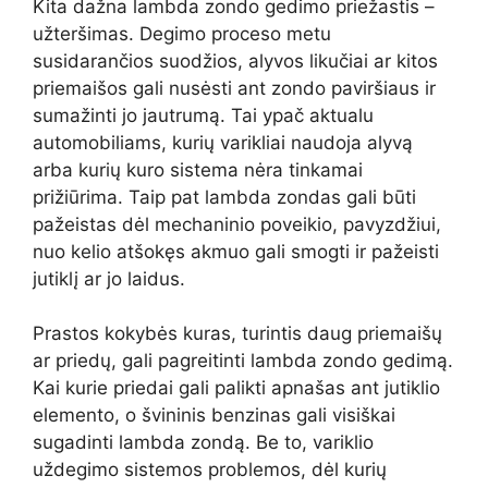
Kita dažna lambda zondo gedimo priežastis –
užteršimas. Degimo proceso metu
susidarančios suodžios, alyvos likučiai ar kitos
priemaišos gali nusėsti ant zondo paviršiaus ir
sumažinti jo jautrumą. Tai ypač aktualu
automobiliams, kurių varikliai naudoja alyvą
arba kurių kuro sistema nėra tinkamai
prižiūrima. Taip pat lambda zondas gali būti
pažeistas dėl mechaninio poveikio, pavyzdžiui,
nuo kelio atšokęs akmuo gali smogti ir pažeisti
jutiklį ar jo laidus.
Prastos kokybės kuras, turintis daug priemaišų
ar priedų, gali pagreitinti lambda zondo gedimą.
Kai kurie priedai gali palikti apnašas ant jutiklio
elemento, o švininis benzinas gali visiškai
sugadinti lambda zondą. Be to, variklio
uždegimo sistemos problemos, dėl kurių