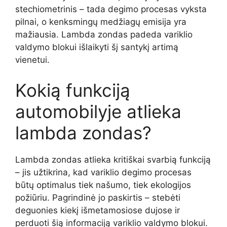
stechiometrinis – tada degimo procesas vyksta
pilnai, o kenksmingų medžiagų emisija yra
mažiausia. Lambda zondas padeda variklio
valdymo blokui išlaikyti šį santykį artimą
vienetui.
Kokią funkciją
automobilyje atlieka
lambda zondas?
Lambda zondas atlieka kritiškai svarbią funkciją
– jis užtikrina, kad variklio degimo procesas
būtų optimalus tiek našumo, tiek ekologijos
požiūriu. Pagrindinė jo paskirtis – stebėti
deguonies kiekį išmetamosiose dujose ir
perduoti šią informaciją variklio valdymo blokui.