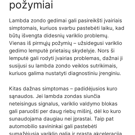
požymiai
Lambda zondo gedimai gali pasireikšti įvairiais
simptomais, kuriuos svarbu pastebėti laiku, kad
būtų išvengta didesnių variklio problemų.
Vienas iš pirmųjų požymių – užsidegusi variklio
gedimo lemputė prietaisų skydelyje. Nors ši
lemputė gali rodyti įvairias problemas, dažnai ji
susijusi su lambda zondo veiklos sutrikimais,
kuriuos galima nustatyti diagnostiniu įrenginiu.
Kitas dažnas simptomas – padidėjusios kuro
sąnaudos. Jei lambda zondas siunčia
neteisingus signalus, variklio valdymo blokas
gali paruošti per daug riebų mišinį, dėl ko kuro
sunaudojama daugiau nei įprastai. Taip pat
automobilio savininkai gali pastebėti
sumažėjusią variklio galią ir prastą akceleraciją.