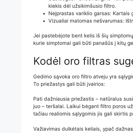
kiekis dėl užsikimšusio filtro.
Neįprastas variklio garsas: Kartais g
Vizualiai matomas nešvarumas: Ištrauk
Jei pastebėjote bent kelis iš šių simptomų, 
kurie simptomai gali būti panašūs į kitų ge
Kodėl oro filtras su
Gedimo sąvoka oro filtro atveju yra sąlyg
To priežastys gali būti įvairios:
Pati dažniausia priežastis – natūralus susid
juo – teršalai. Laikui bėgant filtro poros 
tačiau realiomis sąlygomis jis gali skirtis
Važiavimas dulkėtais keliais, ypač dažnas 