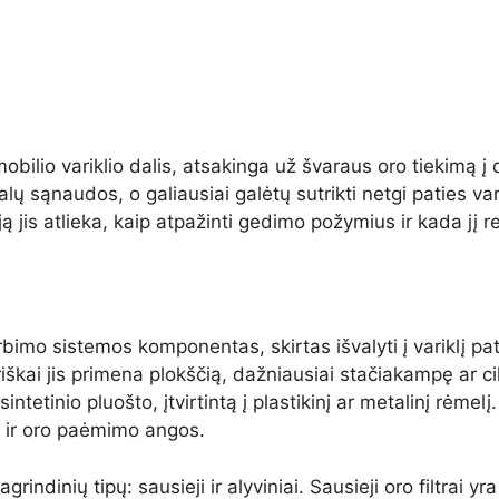
omobilio variklio dalis, atsakinga už švaraus oro tiekimą
galų sąnaudos, o galiausiai galėtų sutrikti netgi paties v
ją jis atlieka, kaip atpažinti gedimo požymius ir kada jį re
iurbimo sistemos komponentas, skirtas išvalyti į variklį p
oriškai jis primena plokščią, dažniausiai stačiakampę ar c
tetinio pluošto, įtvirtintą į plastikinį ar metalinį rėmelį.
io ir oro paėmimo angos.
grindinių tipų: sausieji ir alyviniai. Sausieji oro filtrai y