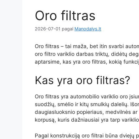
Oro filtras
2026-07-01
pagal
Manodalys.lt
Oro filtras – tai maža, bet itin svarbi aut
oro filtro variklio darbas triktų, didėtų de
aptarsime, kas yra oro filtras, kokią funkci
Kas yra oro filtras?
Oro filtras yra automobilio variklio oro įs
suodžių, smėlio ir kitų smulkių dalelių. Iš
daugiasluoksnio popieriaus, medvilnės ar sin
korpusą, kuris dažniausiai yra tarp varikl
Pagal konstrukciją oro filtrai būna dviejų pa