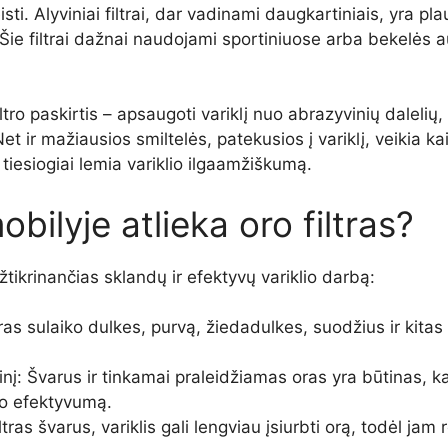
eisti. Alyviniai filtrai, dar vadinami daugkartiniais, yra pl
Šie filtrai dažnai naudojami sportiniuose arba bekelės a
ro paskirtis – apsaugoti variklį nuo abrazyvinių dalelių, k
et ir mažiausios smiltelės, patekusios į variklį, veikia kai
 tiesiogiai lemia variklio ilgaamžiškumą.
bilyje atlieka oro filtras?
 užtikrinančias sklandų ir efektyvų variklio darbą:
tras sulaiko dulkes, purvą, žiedadulkes, suodžius ir kitas
inį: Švarus ir tinkamai praleidžiamas oras yra būtinas, 
imo efektyvumą.
ras švarus, variklis gali lengviau įsiurbti orą, todėl jam