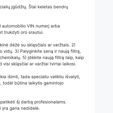
ecialių įgūdžių. Štai keletas bendrų
agal automobilio VIN numerį arba
et trukdyti oro srautui.
tikinė dėžė su skląsčiais ar varžtais. 2)
o vidų. 3) Palyginkite seną ir naują filtrą,
chemikalų. 5) Įdėkite naują filtrą taip, kaip
isi skląsčiai ar varžtai tvirtai laikosi.
ia išimti, tada specialiu valikliu išvalyti,
, todėl būtina laikytis gamintojo
 patikėti šį darbą profesionalams.
i yra gana nedidelė.