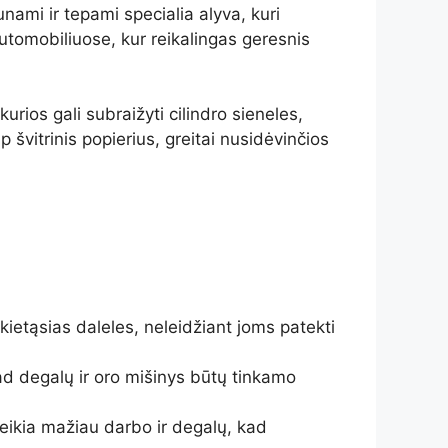
aunami ir tepami specialia alyva, kuri
utomobiliuose, kur reikalingas geresnis
urios gali subraižyti cilindro sieneles,
p švitrinis popierius, greitai nusidėvinčios
 kietąsias daleles, neleidžiant joms patekti
kad degalų ir oro mišinys būtų tinkamo
 reikia mažiau darbo ir degalų, kad