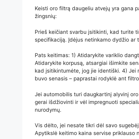
Keisti oro filtrą daugeliu atvejų yra gana 
žingsnių:
Prieš keičiant svarbu įsitikinti, kad turite
specifikaciją. Įdėjus netinkamo dydžio ar tip
Pats keitimas: 1) Atidarykite variklio dangt
Atidarykite korpusą, atsargiai išimkite seną 
kad įsitikintumėte, jog jie identiški. 4) Je
buvo senasis – paprastai rodyklė ant filtro r
Jei automobilis turi daugkartinį alyvinį oro 
gerai išdžiovinti ir vėl impregnuoti specia
nurodymų.
Vis dėlto, jei nesate tikri dėl savo sugeb
Apytikslė keitimo kaina servise priklauso 