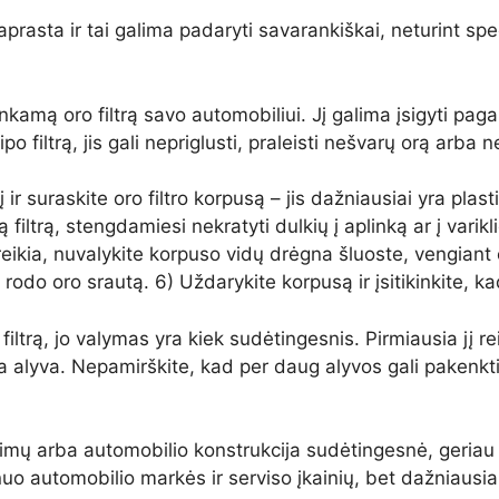
paprasta ir tai galima padaryti savarankiškai, neturint sp
 tinkamą oro filtrą savo automobiliui. Jį galima įsigyti p
o filtrą, jis gali nepriglusti, praleisti nešvarų orą arba n
į ir suraskite oro filtro korpusą – jis dažniausiai yra plas
filtrą, stengdamiesi nekratyti dulkių į aplinką ar į varikli
i reikia, nuvalykite korpuso vidų drėgna šluoste, vengiant 
odo oro srautą. 6) Uždarykite korpusą ir įsitikinkite, kad v
filtrą, jo valymas yra kiek sudėtingesnis. Pirmiausia jį reik
lia alyva. Nepamirškite, kad per daug alyvos gali pakenkti
ėjimų arba automobilio konstrukcija sudėtingesnė, geriau
nuo automobilio markės ir serviso įkainių, bet dažniausia