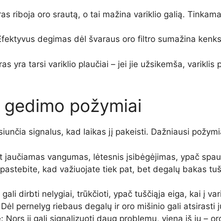
ras riboja oro srautą, o tai mažina variklio galią. Tinkamai
Efektyvus degimas dėl švaraus oro filtro sumažina kenk
as yra tarsi variklio plaučiai – jei jie užsikemša, variklis 
ro gedimo požymiai
siunčia signalus, kad laikas jį pakeisti. Dažniausi požymia
nt jaučiamas vangumas, lėtesnis įsibėgėjimas, ypač spau
astebite, kad važiuojate tiek pat, bet degalų bakas tušt
s gali dirbti nelygiai, trūkčioti, ypač tuščiąja eiga, kai į
ėl pernelyg riebaus degalų ir oro mišinio gali atsirasti
Nors ji gali signalizuoti daug problemų, viena iš jų – or