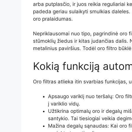
arba putplasčio, ir juos reikia reguliariai k
padeda geriau sulaikyti smulkias daleles. 
oro pralaidumas.
Nepriklausomai nuo tipo, pagrindinė oro filt
stūmoklių žiedus ir kitas judančias dalis. N
metalinius paviršius. Todėl oro filtro būklė
Kokią funkciją automo
Oro filtras atlieka itin svarbias funkcijas,
Apsaugo variklį nuo teršalų: Oro fil
į variklio vidų.
Užtikrina optimalų oro ir degalų miš
santykio. Tai tiesiogiai veikia deg
Mažina degalų sąnaudas: Kai oro filt