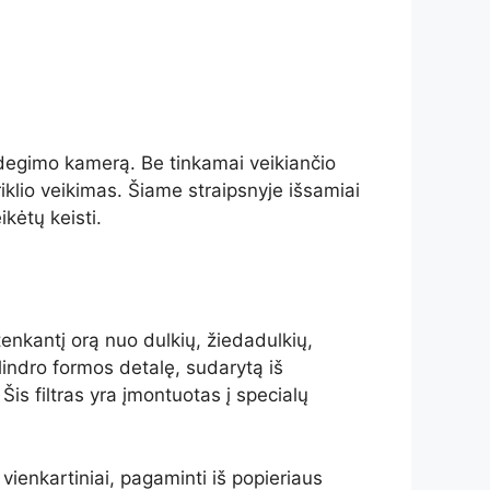
 į degimo kamerą. Be tinkamai veikiančio
ariklio veikimas. Šiame straipsnyje išsamiai
ikėtų keisti.
atenkantį orą nuo dulkių, žiedadulkių,
ilindro formos detalę, sudarytą iš
 Šis filtras yra įmontuotas į specialų
ra vienkartiniai, pagaminti iš popieriaus