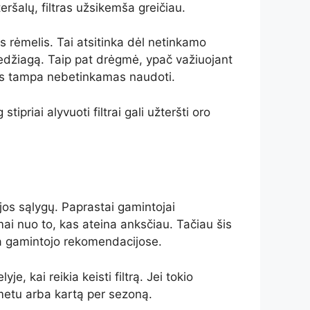
ršalų, filtras užsikemša greičiau.
ęs rėmelis. Tai atsitinka dėl netinkamo
medžiagą. Taip pat drėgmė, ypač važiuojant
 jis tampa nebetinkamas naudoti.
priai alyvuoti filtrai gali užteršti oro
jos sąlygų. Paprastai gamintojai
ai nuo to, kas ateina anksčiau. Tačiau šis
rba gamintojo rekomendacijose.
je, kai reikia keisti filtrą. Jei tokio
 metu arba kartą per sezoną.