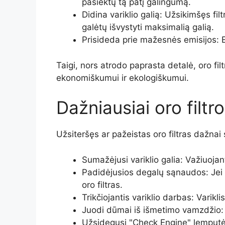
pasiektų tą patį galingumą.
Didina variklio galią: Užsikimšęs filt
galėtų išvystyti maksimalią galią.
Prisideda prie mažesnės emisijos: 
Taigi, nors atrodo paprasta detalė, oro filtr
ekonomiškumui ir ekologiškumui.
Dažniausiai oro filt
Užsiteršęs ar pažeistas oro filtras dažnai 
Sumažėjusi variklio galia: Važiuoja
Padidėjusios degalų sąnaudos: Jei p
oro filtras.
Trikčiojantis variklio darbas: Varikli
Juodi dūmai iš išmetimo vamzdžio: D
Užsidegusi "Check Engine" lemputė: 