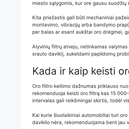
miesto sąlygomis, kur ore gausu suodžių nu
Kita priežastis gali būti mechaniniai pažei
montavimo, vibracijų arba bandymo prapūst
per balas ar esant aukštai oro drėgmei, ga
Alyvinių filtrų atveju, netinkamas valymas a
srauto daviklį, sukeldami papildomų prob
Kada ir kaip keisti or
Oro filtro keitimo dažnumas priklauso nuo 
rekomenduoja keisti oro filtrą kas 15 000
intervalas gali reikšmingai skirtis, todėl
Kai kurie šiuolaikiniai automobiliai turi oro 
daviklio nėra, rekomenduojama bent jau viz