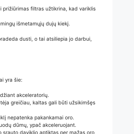
 prižiūrimas filtras užtikrina, kad variklis
smingų išmetamųjų dujų kiekį.
pradeda dusti, o tai atsiliepia jo darbui,
i yra šie:
džiant akceleratorių.
ėja greičiau, kaltas gali būti užsikimšęs
 variklį nepatenka pakankamai oro.
 juodų dūmų, ypač akceleruojant.
o srauto daviklio aptiktas per mažas oro