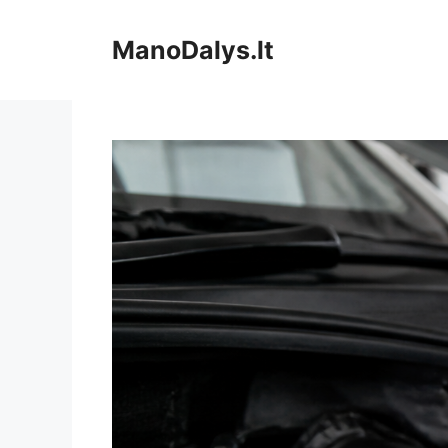
Pereiti
prie
ManoDalys.lt
turinio