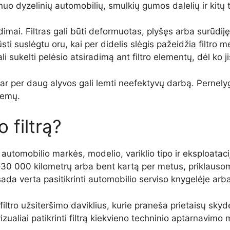
o dyzelinių automobilių, smulkių gumos dalelių ir kitų te
dimai. Filtras gali būti deformuotas, plyšęs arba surūdij
i suslėgtu oru, kai per didelis slėgis pažeidžia filtro 
li sukelti pelėsio atsiradimą ant filtro elementų, dėl ko
r per daug alyvos gali lemti neefektyvų darbą. Pernelyg sti
lemų.
o filtrą?
automobilio markės, modelio, variklio tipo ir eksploataci
–30 000 kilometrų arba bent kartą per metus, priklausom
 visada verta pasitikrinti automobilio serviso knygelėje a
filtro užsiteršimo daviklius, kurie praneša prietaisų skydely
ualiai patikrinti filtrą kiekvieno techninio aptarnavimo