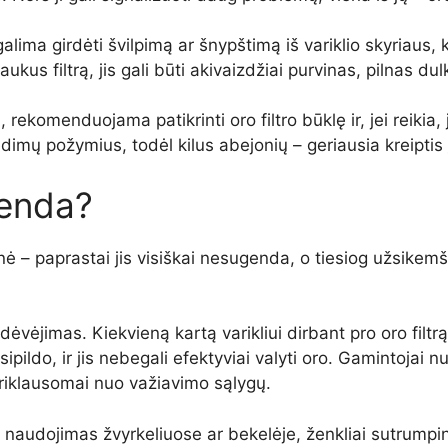
alima girdėti švilpimą ar šnypštimą iš variklio skyriaus, 
us filtrą, jis gali būti akivaizdžiai purvinas, pilnas dulk
rekomenduojama patikrinti oro filtro būklę ir, jei reikia,
dimų požymius, todėl kilus abejonių – geriausia kreiptis į
genda?
inė – paprastai jis visiškai nesugenda, o tiesiog užsike
ėvėjimas. Kiekvieną kartą varikliui dirbant pro oro filtrą 
užsipildo, ir jis nebegali efektyviai valyti oro. Gamintoj
 priklausomai nuo važiavimo sąlygų.
naudojimas žvyrkeliuose ar bekelėje, ženkliai sutrumpina