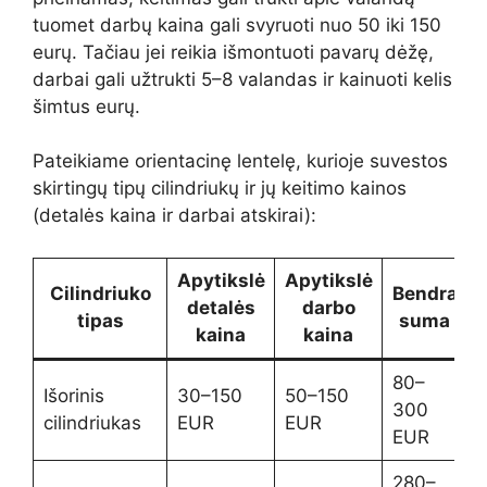
tuomet darbų kaina gali svyruoti nuo 50 iki 150
eurų. Tačiau jei reikia išmontuoti pavarų dėžę,
darbai gali užtrukti 5–8 valandas ir kainuoti kelis
šimtus eurų.
Pateikiame orientacinę lentelę, kurioje suvestos
skirtingų tipų cilindriukų ir jų keitimo kainos
(detalės kaina ir darbai atskirai):
Apytikslė
Apytikslė
Cilindriuko
Bendra
detalės
darbo
tipas
suma
kaina
kaina
80–
Išorinis
30–150
50–150
300
cilindriukas
EUR
EUR
EUR
280–