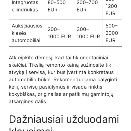
Integruotas
80–500
200–700
1200
cilindriukas
EUR
EUR
EUR
Aukščiausios
500–
200–
300–
klasės
2000
1000 EUR
1000 EUR
automobiliai
EUR
Atkreipkite dėmesį, kad tai tik orientaciniai
skaičiai. Tikslią remonto kainą sužinosite tik
atvykę į servisą, kur bus įvertinta konkretaus
automobilio būklė. Rekomenduojama palyginti
kelių servisų pasiūlymus ir visada rinktis
kokybiškas, originalias ar patikimų gamintojų
atsargines dalis.
Dažniausiai užduodami