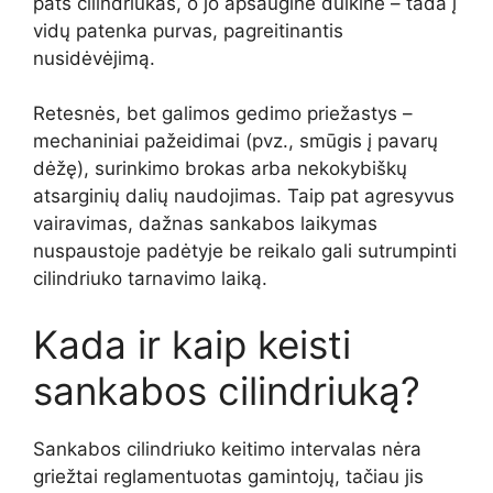
pats cilindriukas, o jo apsauginė dulkinė – tada į
vidų patenka purvas, pagreitinantis
nusidėvėjimą.
Retesnės, bet galimos gedimo priežastys –
mechaniniai pažeidimai (pvz., smūgis į pavarų
dėžę), surinkimo brokas arba nekokybiškų
atsarginių dalių naudojimas. Taip pat agresyvus
vairavimas, dažnas sankabos laikymas
nuspaustoje padėtyje be reikalo gali sutrumpinti
cilindriuko tarnavimo laiką.
Kada ir kaip keisti
sankabos cilindriuką?
Sankabos cilindriuko keitimo intervalas nėra
griežtai reglamentuotas gamintojų, tačiau jis