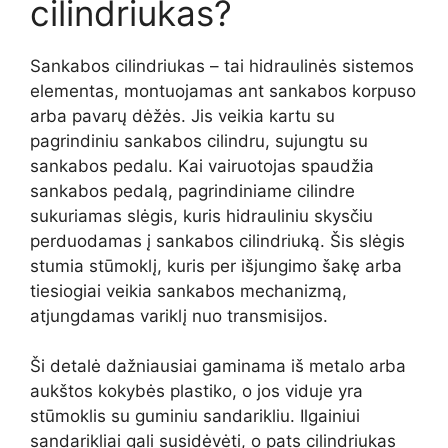
cilindriukas?
Sankabos cilindriukas – tai hidraulinės sistemos
elementas, montuojamas ant sankabos korpuso
arba pavarų dėžės. Jis veikia kartu su
pagrindiniu sankabos cilindru, sujungtu su
sankabos pedalu. Kai vairuotojas spaudžia
sankabos pedalą, pagrindiniame cilindre
sukuriamas slėgis, kuris hidrauliniu skysčiu
perduodamas į sankabos cilindriuką. Šis slėgis
stumia stūmoklį, kuris per išjungimo šakę arba
tiesiogiai veikia sankabos mechanizmą,
atjungdamas variklį nuo transmisijos.
Ši detalė dažniausiai gaminama iš metalo arba
aukštos kokybės plastiko, o jos viduje yra
stūmoklis su guminiu sandarikliu. Ilgainiui
sandarikliai gali susidėvėti, o pats cilindriukas