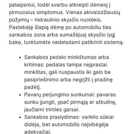
palaipsniui, todėl svarbu atkreipti dėmesį į
pirmuosius simptomus. Vienas akivaizdžiausių
požymių – hidraulinio skysčio nuotėkis.
Pastebėję šlapią dėmę po automobiliu ties
sankabos zona arba sumažėjusį skysčio lygį
bake, turėtumėte nedelsdami patikrinti sistemą.
Sankabos pedalo minkštumas arba
kritimas: pedalas tampa neįprastai
minkštas, gali nuspaustis iki galo be
pasipriešinimo arba negrįžti į pradinę
padėtį.
Pavarų perjungimo sunkumai: pavaras
sunku įjungti, ypač pirmąją ar atbulinę,
jaučiami trinties garsai.
Sankabos praslydimas: variklio sūkiai
didėja, bet automobilis neįsibėgėja
adekvačiai.