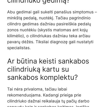
cilindriuko gedimą?
Abu gedimai gali sukelti panašius simptomus –
minkštą pedalą, nuotėkį. Tačiau pagrindinio
cilindro gedimas dažniau pasireiškia pedalų
zonos nuotėkiu (skystis matomas ant kojų
kilimėlio), o cilindriukas dažniau teka arčiau
pavarų dėžės. Tiksliai diagnozę gali nustatyti
specialistas.
Ar būtina keisti sankabos
cilindriuką kartu su
sankabos komplektu?
Tai nėra privaloma, tačiau labai
rekomenduojama. Kadangi prieiga prie
cilindriuko dažnai reikalauja tų pačių darbo
sąnaudų kaip ir sankabos keitimas, logiška