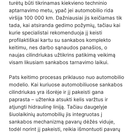
turėtų būti tikrinamas kiekvieno techninio
aptarnavimo metu, ypač jei automobilio rida
viršija 100 000 km. Dažniausiai jis keičiamas tik
tada, kai atsiranda gedimo požymių, tačiau kai
kurie specialistai rekomenduoja jį keisti
profilaktiškai kartu su sankabos komplekto
keitimu, nes darbo sąnaudos panašios, o
naujas cilindriukas užtikrins patikimą veikimą
visam likusiam sankabos tarnavimo laikui.
Pats keitimo procesas priklauso nuo automobilio
modelio. Kai kuriuose automobiliuose sankabos
cilindriukas yra išorėje ir jį pakeisti gana
paprasta – užtenka atsukti kelis varžtus ir
atjungti hidraulinę liniją. Tačiau daugelyje
šiuolaikinių automobilių jis integruotas į
sankabos mechanizmą pavarų dėžės viduje,
todėl norint jį pakeisti, reikia išmontuoti pavarų