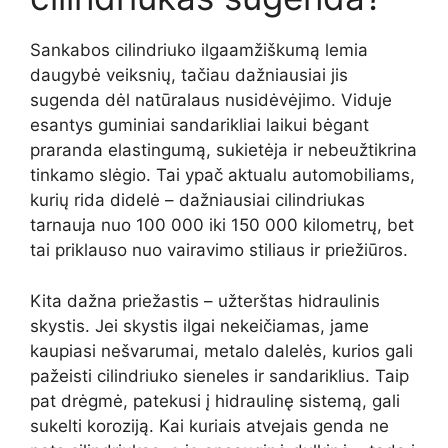
Sankabos cilindriuko ilgaamžiškumą lemia
daugybė veiksnių, tačiau dažniausiai jis
sugenda dėl natūralaus nusidėvėjimo. Viduje
esantys guminiai sandarikliai laikui bėgant
praranda elastingumą, sukietėja ir nebeužtikrina
tinkamo slėgio. Tai ypač aktualu automobiliams,
kurių rida didelė – dažniausiai cilindriukas
tarnauja nuo 100 000 iki 150 000 kilometrų, bet
tai priklauso nuo vairavimo stiliaus ir priežiūros.
Kita dažna priežastis – užterštas hidraulinis
skystis. Jei skystis ilgai nekeičiamas, jame
kaupiasi nešvarumai, metalo dalelės, kurios gali
pažeisti cilindriuko sieneles ir sandariklius. Taip
pat drėgmė, patekusi į hidraulinę sistemą, gali
sukelti koroziją. Kai kuriais atvejais genda ne