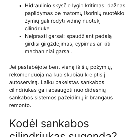
Hidraulinio skysčio lygio kritimas: dažnas
papildymas be matomų išorinių nuotėkio
žymių gali rodyti vidinę nuotėkį
cilindriuke.
Neįprasti garsai: spaudžiant pedalą
girdisi girgždėjimas, cypimas ar kiti
mechaniniai garsai.
Jei pastebėjote bent vieną iš šių požymių,
rekomenduojama kuo skubiau kreiptis į
autoservisą. Laiku pakeistas sankabos
cilindriukas gali apsaugoti nuo didesnių
sankabos sistemos pažeidimų ir brangaus
remonto.
Kodėl sankabos
cilindriukas sugenda?