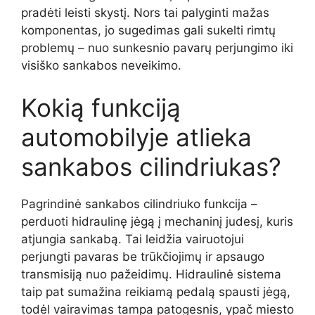
pradėti leisti skystį. Nors tai palyginti mažas
komponentas, jo sugedimas gali sukelti rimtų
problemų – nuo sunkesnio pavarų perjungimo iki
visiško sankabos neveikimo.
Kokią funkciją
automobilyje atlieka
sankabos cilindriukas?
Pagrindinė sankabos cilindriuko funkcija –
perduoti hidraulinę jėgą į mechaninį judesį, kuris
atjungia sankabą. Tai leidžia vairuotojui
perjungti pavaras be trūkčiojimų ir apsaugo
transmisiją nuo pažeidimų. Hidraulinė sistema
taip pat sumažina reikiamą pedalą spausti jėgą,
todėl vairavimas tampa patogesnis, ypač miesto