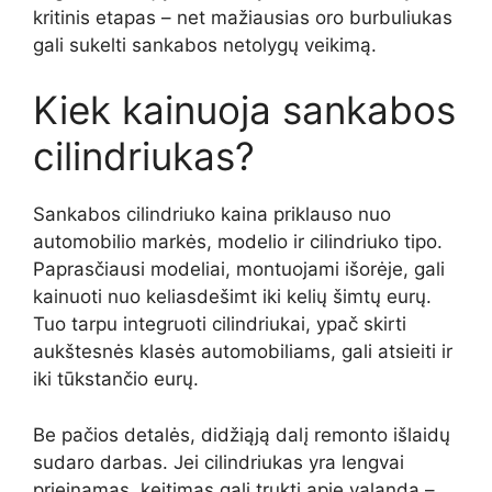
kritinis etapas – net mažiausias oro burbuliukas
gali sukelti sankabos netolygų veikimą.
Kiek kainuoja sankabos
cilindriukas?
Sankabos cilindriuko kaina priklauso nuo
automobilio markės, modelio ir cilindriuko tipo.
Paprasčiausi modeliai, montuojami išorėje, gali
kainuoti nuo keliasdešimt iki kelių šimtų eurų.
Tuo tarpu integruoti cilindriukai, ypač skirti
aukštesnės klasės automobiliams, gali atsieiti ir
iki tūkstančio eurų.
Be pačios detalės, didžiąją dalį remonto išlaidų
sudaro darbas. Jei cilindriukas yra lengvai
prieinamas, keitimas gali trukti apie valandą –