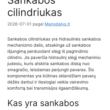
cilindriukas
2026-07-01
pagal
Manodalys.lt
Sankabos cilindriukas yra hidraulinės sankabos
mechanizmo dalis, atsakinga už sankabos
išjungimą perduodant slėgį iš pagrindinio
cilindro. Jis paverčia hidraulinį slėgį mechaniniu
judesiu, kuris atskiria sankabos diską nuo
smagračio, leisdamas perjungti pavaras. Šis
komponentas yra būtinas sklandžiam pavarų
dėžės darbui ir tiesiogiai veikia vairavimo
komfortą bei transmisijos ilgaamžiškumą.
Kas yra sankabos