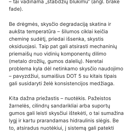
– tai vadinama „stabdžių blukimu“ (angl. brake
fade).
Be drėgmės, skysčio degradaciją skatina ir
aukšta temperatūra – šilumos ciklai keičia
cheminę sudėtį, priedai išsenka, skystis
oksiduojasi. Taip pat gali atsirasti mechaninių
priemaišų nuo vidinių komponentų dilimo
(metalo drožlių, gumos dalelių). Neretai
problema kyla dėl netinkamo skysčio naudojimo
– pavyzdžiui, sumaišius DOT 5 su kitais tipais
gali susidaryti želė konsistencijos medžiaga.
Kita dažna priežastis – nuotėkis. Pažeistos
žarnelės, cilindrų sandarikliai arba suportų
gumos gali leisti skysčiui ištekėti, o tai sumažina
lygį ir kartu prarandamas hidraulinis slėgis. Be
to, atsiradus nuotėkiui, į sistemą gali patekti