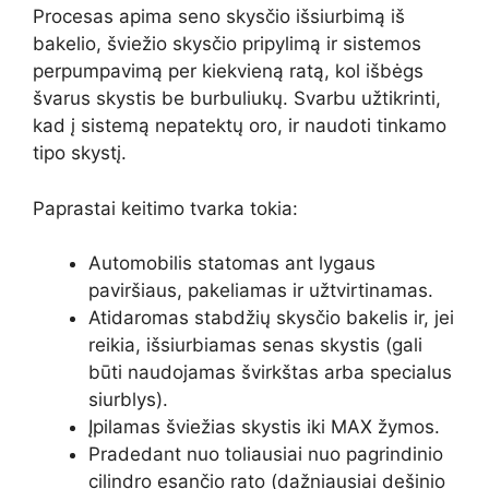
Procesas apima seno skysčio išsiurbimą iš
bakelio, šviežio skysčio pripylimą ir sistemos
perpumpavimą per kiekvieną ratą, kol išbėgs
švarus skystis be burbuliukų. Svarbu užtikrinti,
kad į sistemą nepatektų oro, ir naudoti tinkamo
tipo skystį.
Paprastai keitimo tvarka tokia:
Automobilis statomas ant lygaus
paviršiaus, pakeliamas ir užtvirtinamas.
Atidaromas stabdžių skysčio bakelis ir, jei
reikia, išsiurbiamas senas skystis (gali
būti naudojamas švirkštas arba specialus
siurblys).
Įpilamas šviežias skystis iki MAX žymos.
Pradedant nuo toliausiai nuo pagrindinio
cilindro esančio rato (dažniausiai dešinio