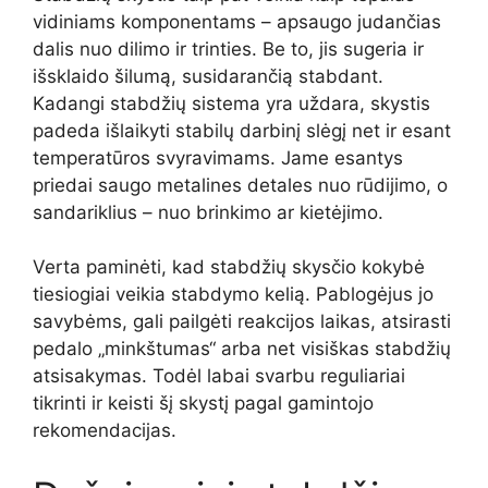
vidiniams komponentams – apsaugo judančias
dalis nuo dilimo ir trinties. Be to, jis sugeria ir
išsklaido šilumą, susidarančią stabdant.
Kadangi stabdžių sistema yra uždara, skystis
padeda išlaikyti stabilų darbinį slėgį net ir esant
temperatūros svyravimams. Jame esantys
priedai saugo metalines detales nuo rūdijimo, o
sandariklius – nuo brinkimo ar kietėjimo.
Verta paminėti, kad stabdžių skysčio kokybė
tiesiogiai veikia stabdymo kelią. Pablogėjus jo
savybėms, gali pailgėti reakcijos laikas, atsirasti
pedalo „minkštumas“ arba net visiškas stabdžių
atsisakymas. Todėl labai svarbu reguliariai
tikrinti ir keisti šį skystį pagal gamintojo
rekomendacijas.