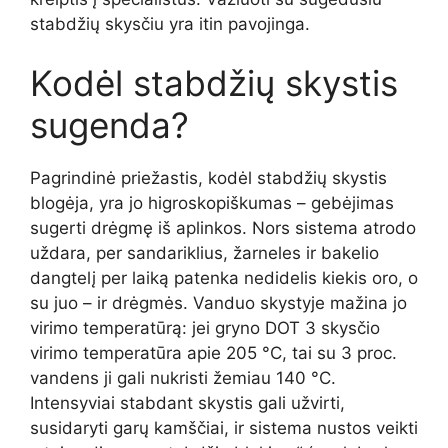
stabdžių skysčiu yra itin pavojinga.
Kodėl stabdžių skystis
sugenda?
Pagrindinė priežastis, kodėl stabdžių skystis
blogėja, yra jo higroskopiškumas – gebėjimas
sugerti drėgmę iš aplinkos. Nors sistema atrodo
uždara, per sandariklius, žarneles ir bakelio
dangtelį per laiką patenka nedidelis kiekis oro, o
su juo – ir drėgmės. Vanduo skystyje mažina jo
virimo temperatūrą: jei gryno DOT 3 skysčio
virimo temperatūra apie 205 °C, tai su 3 proc.
vandens ji gali nukristi žemiau 140 °C.
Intensyviai stabdant skystis gali užvirti,
susidaryti garų kamščiai, ir sistema nustos veikti