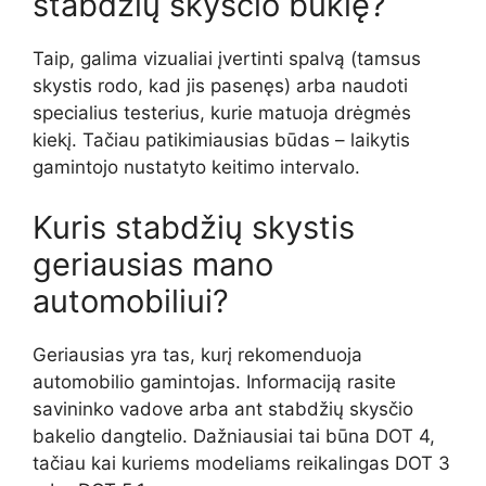
stabdžių skysčio būklę?
Taip, galima vizualiai įvertinti spalvą (tamsus
skystis rodo, kad jis pasenęs) arba naudoti
specialius testerius, kurie matuoja drėgmės
kiekį. Tačiau patikimiausias būdas – laikytis
gamintojo nustatyto keitimo intervalo.
Kuris stabdžių skystis
geriausias mano
automobiliui?
Geriausias yra tas, kurį rekomenduoja
automobilio gamintojas. Informaciją rasite
savininko vadove arba ant stabdžių skysčio
bakelio dangtelio. Dažniausiai tai būna DOT 4,
tačiau kai kuriems modeliams reikalingas DOT 3