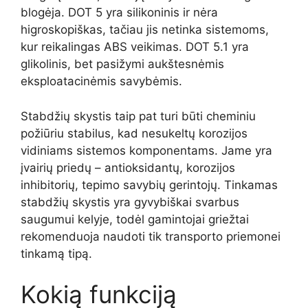
blogėja. DOT 5 yra silikoninis ir nėra
higroskopiškas, tačiau jis netinka sistemoms,
kur reikalingas ABS veikimas. DOT 5.1 yra
glikolinis, bet pasižymi aukštesnėmis
eksploatacinėmis savybėmis.
Stabdžių skystis taip pat turi būti cheminiu
požiūriu stabilus, kad nesukeltų korozijos
vidiniams sistemos komponentams. Jame yra
įvairių priedų – antioksidantų, korozijos
inhibitorių, tepimo savybių gerintojų. Tinkamas
stabdžių skystis yra gyvybiškai svarbus
saugumui kelyje, todėl gamintojai griežtai
rekomenduoja naudoti tik transporto priemonei
tinkamą tipą.
Kokią funkciją