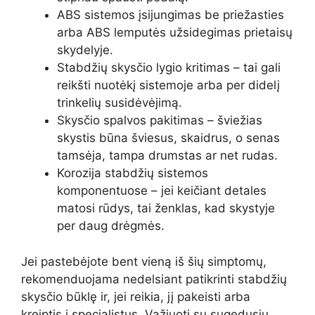
ABS sistemos įsijungimas be priežasties
arba ABS lemputės užsidegimas prietaisų
skydelyje.
Stabdžių skysčio lygio kritimas – tai gali
reikšti nuotėkį sistemoje arba per didelį
trinkelių susidėvėjimą.
Skysčio spalvos pakitimas – šviežias
skystis būna šviesus, skaidrus, o senas
tamsėja, tampa drumstas ar net rudas.
Korozija stabdžių sistemos
komponentuose – jei keičiant detales
matosi rūdys, tai ženklas, kad skystyje
per daug drėgmės.
Jei pastebėjote bent vieną iš šių simptomų,
rekomenduojama nedelsiant patikrinti stabdžių
skysčio būklę ir, jei reikia, jį pakeisti arba
kreiptis į specialistus. Važiuoti su sugedusiu