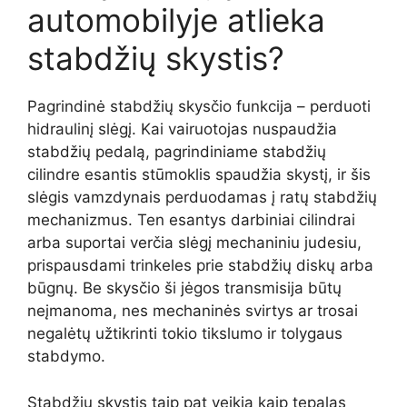
automobilyje atlieka
stabdžių skystis?
Pagrindinė stabdžių skysčio funkcija – perduoti
hidraulinį slėgį. Kai vairuotojas nuspaudžia
stabdžių pedalą, pagrindiniame stabdžių
cilindre esantis stūmoklis spaudžia skystį, ir šis
slėgis vamzdynais perduodamas į ratų stabdžių
mechanizmus. Ten esantys darbiniai cilindrai
arba suportai verčia slėgį mechaniniu judesiu,
prispausdami trinkeles prie stabdžių diskų arba
būgnų. Be skysčio ši jėgos transmisija būtų
neįmanoma, nes mechaninės svirtys ar trosai
negalėtų užtikrinti tokio tikslumo ir tolygaus
stabdymo.
Stabdžių skystis taip pat veikia kaip tepalas