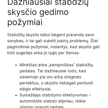
Dažniausiai stabdžių
skysčio gedimo
požymiai
Stabdžių skystis laikui bėgant praranda savo
savybes, ir tai gali sukelti įvairių problemų. Štai
pagrindiniai požymiai, rodantys, kad skystis gali
būti sugedęs arba jo lygis per žemas:
Minkštas arba „kempiniškas“ stabdžių
pedalas. Tai dažniausiai rodo, kad
sistemoje yra oro arba drėgmės
perteklius, o skystis nebegali perduoti
slėgio efektyviai.
Sumažėjęs stabdymo efektyvumas –
automobilis stabdo silpniau, reikia
stipriau spausti pedalą.