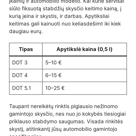
įkainių ir automobilio modelio. Kai kurie servisai
siūlo fiksuotą stabdžių skysčio keitimo kainą, į
kurią įeina ir skystis, ir darbas. Apytiksliai
keitimas gali kainuoti nuo keliasdešimt iki kiek
daugiau eurų.
Tipas
Apytikslė kaina (0,5 l)
DOT 3
5–10 €
DOT 4
6–15 €
DOT 5.1
10–25 €
Taupant nereikėtų rinktis pigiausio nežinomo
gamintojo skysčio, nes nuo jo kokybės tiesiogiai
priklauso stabdymo saugumas. Visada rinkitės
skystį, atitinkantį jūsų automobilio gamintojo