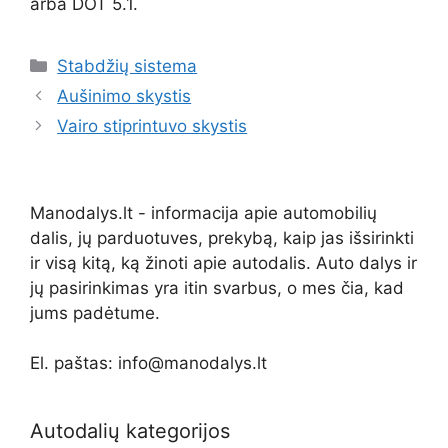
arba DOT 5.1.
Kategorijos
Stabdžių sistema
Aušinimo skystis
Vairo stiprintuvo skystis
Manodalys.lt - informacija apie automobilių
dalis, jų parduotuves, prekybą, kaip jas išsirinkti
ir visą kitą, ką žinoti apie autodalis. Auto dalys ir
jų pasirinkimas yra itin svarbus, o mes čia, kad
jums padėtume.
El. paštas: info@manodalys.lt
Autodalių kategorijos