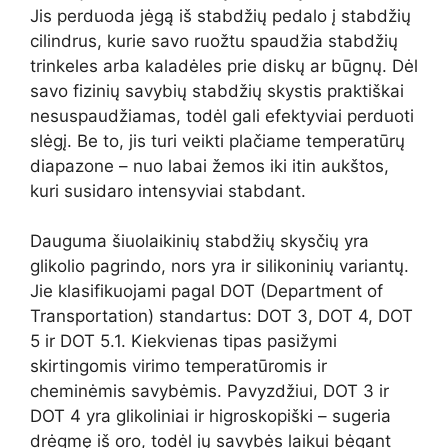
Jis perduoda jėgą iš stabdžių pedalo į stabdžių
cilindrus, kurie savo ruožtu spaudžia stabdžių
trinkeles arba kaladėles prie diskų ar būgnų. Dėl
savo fizinių savybių stabdžių skystis praktiškai
nesuspaudžiamas, todėl gali efektyviai perduoti
slėgį. Be to, jis turi veikti plačiame temperatūrų
diapazone – nuo labai žemos iki itin aukštos,
kuri susidaro intensyviai stabdant.
Dauguma šiuolaikinių stabdžių skysčių yra
glikolio pagrindo, nors yra ir silikoninių variantų.
Jie klasifikuojami pagal DOT (Department of
Transportation) standartus: DOT 3, DOT 4, DOT
5 ir DOT 5.1. Kiekvienas tipas pasižymi
skirtingomis virimo temperatūromis ir
cheminėmis savybėmis. Pavyzdžiui, DOT 3 ir
DOT 4 yra glikoliniai ir higroskopiški – sugeria
drėgmę iš oro, todėl jų savybės laikui bėgant