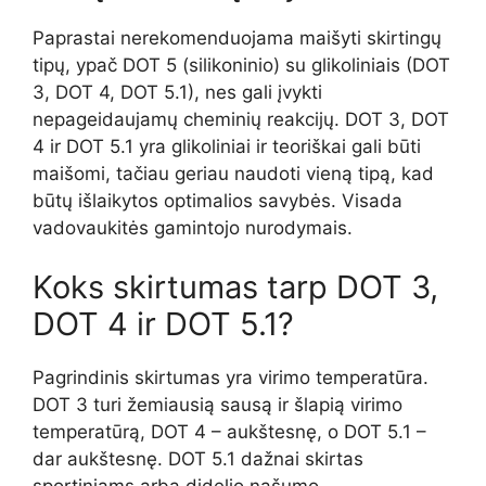
Paprastai nerekomenduojama maišyti skirtingų
tipų, ypač DOT 5 (silikoninio) su glikoliniais (DOT
3, DOT 4, DOT 5.1), nes gali įvykti
nepageidaujamų cheminių reakcijų. DOT 3, DOT
4 ir DOT 5.1 yra glikoliniai ir teoriškai gali būti
maišomi, tačiau geriau naudoti vieną tipą, kad
būtų išlaikytos optimalios savybės. Visada
vadovaukitės gamintojo nurodymais.
Koks skirtumas tarp DOT 3,
DOT 4 ir DOT 5.1?
Pagrindinis skirtumas yra virimo temperatūra.
DOT 3 turi žemiausią sausą ir šlapią virimo
temperatūrą, DOT 4 – aukštesnę, o DOT 5.1 –
dar aukštesnę. DOT 5.1 dažnai skirtas