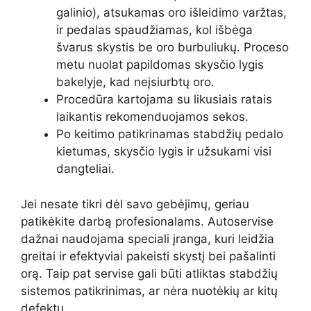
galinio), atsukamas oro išleidimo varžtas,
ir pedalas spaudžiamas, kol išbėga
švarus skystis be oro burbuliukų. Proceso
metu nuolat papildomas skysčio lygis
bakelyje, kad neįsiurbtų oro.
Procedūra kartojama su likusiais ratais
laikantis rekomenduojamos sekos.
Po keitimo patikrinamas stabdžių pedalo
kietumas, skysčio lygis ir užsukami visi
dangteliai.
Jei nesate tikri dėl savo gebėjimų, geriau
patikėkite darbą profesionalams. Autoservise
dažnai naudojama speciali įranga, kuri leidžia
greitai ir efektyviai pakeisti skystį bei pašalinti
orą. Taip pat servise gali būti atliktas stabdžių
sistemos patikrinimas, ar nėra nuotėkių ar kitų
defektų.