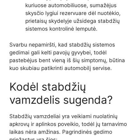
kuriuose automobiliuose, sumažėjus
skysčio lygiui rezervuare dėl nuotėkio,
prietaisų skydelyje užsidega stabdžių
sistemos kontrolinė lemputė.
Svarbu nepamiršti, kad stabdžių sistemos
gedimai gali kelti pavojų gyvybei, todėl
pastebėjus bent vieną iš šių simptomų, būtina
kuo skubiau patikrinti automobilį servise.
Kodėl stabdžių
vamzdelis sugenda?
Stabdžių vamzdeliai yra veikiami nuolatinių
apkrovų ir aplinkos poveikio, todėl jų tarnavimo
laikas nėra amžinas. Pagrindinės gedimo
priežastys yra šios: