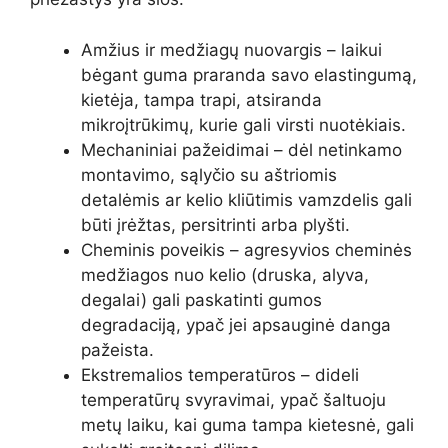
Amžius ir medžiagų nuovargis – laikui
bėgant guma praranda savo elastingumą,
kietėja, tampa trapi, atsiranda
mikroįtrūkimų, kurie gali virsti nuotėkiais.
Mechaniniai pažeidimai – dėl netinkamo
montavimo, sąlyčio su aštriomis
detalėmis ar kelio kliūtimis vamzdelis gali
būti įrėžtas, persitrinti arba plyšti.
Cheminis poveikis – agresyvios cheminės
medžiagos nuo kelio (druska, alyva,
degalai) gali paskatinti gumos
degradaciją, ypač jei apsauginė danga
pažeista.
Ekstremalios temperatūros – dideli
temperatūrų svyravimai, ypač šaltuoju
metų laiku, kai guma tampa kietesnė, gali