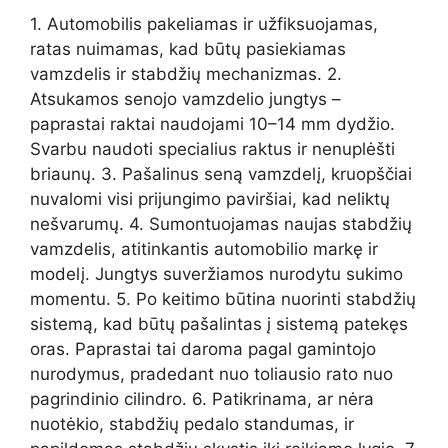
1. Automobilis pakeliamas ir užfiksuojamas,
ratas nuimamas, kad būtų pasiekiamas
vamzdelis ir stabdžių mechanizmas. 2.
Atsukamos senojo vamzdelio jungtys –
paprastai raktai naudojami 10–14 mm dydžio.
Svarbu naudoti specialius raktus ir nenuplėšti
briaunų. 3. Pašalinus seną vamzdelį, kruopščiai
nuvalomi visi prijungimo paviršiai, kad neliktų
nešvarumų. 4. Sumontuojamas naujas stabdžių
vamzdelis, atitinkantis automobilio markę ir
modelį. Jungtys suveržiamos nurodytu sukimo
momentu. 5. Po keitimo būtina nuorinti stabdžių
sistemą, kad būtų pašalintas į sistemą patekęs
oras. Paprastai tai daroma pagal gamintojo
nurodymus, pradedant nuo toliausio rato nuo
pagrindinio cilindro. 6. Patikrinama, ar nėra
nuotėkio, stabdžių pedalo standumas, ir