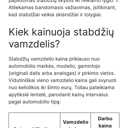
papildomas stabdžių skystis iki reikiamo lygio. 7.
Atliekamas bandomasis važiavimas, įsitikinant,
kad stabdžiai veikia sklandžiai ir tolygiai.
Kiek kainuoja stabdžių
vamzdelis?
Stabdžių vamzdelio kaina priklauso nuo
automobilio markės, modelio, gamintojo
(originali dalis arba analogas) ir pirkimo vietos.
Vidutiniškai vieno vamzdelio kaina gali svyruoti
nuo keliolikos iki šimto eurų. Toliau pateikiama
apytikslė lentelė, parodanti kainų intervalus
pagal automobilio tipą:
Darbo
Vamzdelio
kaina