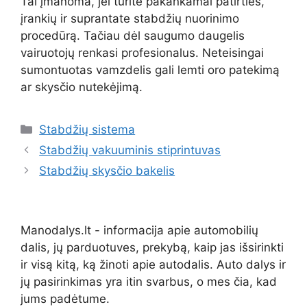
Tai įmanoma, jei turite pakankamai patirties,
įrankių ir suprantate stabdžių nuorinimo
procedūrą. Tačiau dėl saugumo daugelis
vairuotojų renkasi profesionalus. Neteisingai
sumontuotas vamzdelis gali lemti oro patekimą
ar skysčio nutekėjimą.
Kategorijos
Stabdžių sistema
Stabdžių vakuuminis stiprintuvas
Stabdžių skysčio bakelis
Manodalys.lt - informacija apie automobilių
dalis, jų parduotuves, prekybą, kaip jas išsirinkti
ir visą kitą, ką žinoti apie autodalis. Auto dalys ir
jų pasirinkimas yra itin svarbus, o mes čia, kad
jums padėtume.