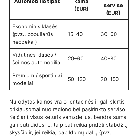
Automobilio tipas
kaina
servise
(EUR)
(EUR)
Ekonominis klasės
(pvz., populiarūs
15–40
30–60
hečbekai)
Vidutinės klasės /
20–60
40–80
šeimos automobiliai
Premium / sportiniai
50–120
70–150
modeliai
Nurodytos kainos yra orientacinės ir gali skirtis
priklausomai nuo regiono bei pasirinkto serviso.
Keičiant visus keturis vamzdelius, bendra suma
gali būti didesnė, taip pat reikia pridėti stabdžių
skysčio ir, jei reikia, papildomų dalių (pvz.,