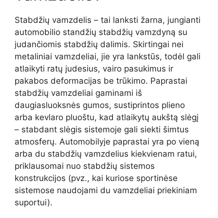
Stabdžių vamzdelis – tai lanksti žarna, jungianti
automobilio standžių stabdžių vamzdyną su
judančiomis stabdžių dalimis. Skirtingai nei
metaliniai vamzdeliai, jie yra lankstūs, todėl gali
atlaikyti ratų judesius, vairo pasukimus ir
pakabos deformacijas be trūkimo. Paprastai
stabdžių vamzdeliai gaminami iš
daugiasluoksnės gumos, sustiprintos plieno
arba kevlaro pluoštu, kad atlaikytų aukštą slėgį
– stabdant slėgis sistemoje gali siekti šimtus
atmosferų. Automobilyje paprastai yra po vieną
arba du stabdžių vamzdelius kiekvienam ratui,
priklausomai nuo stabdžių sistemos
konstrukcijos (pvz., kai kuriose sportinėse
sistemose naudojami du vamzdeliai priekiniam
suportui).