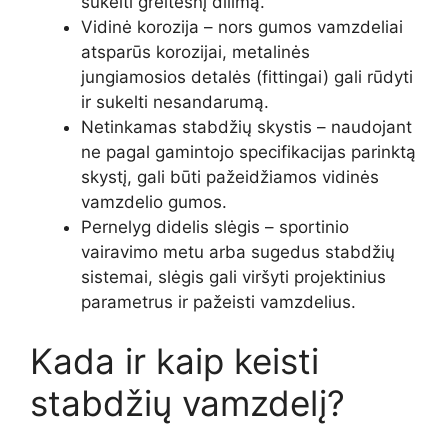
sukelti greitesnį dilimą.
Vidinė korozija – nors gumos vamzdeliai
atsparūs korozijai, metalinės
jungiamosios detalės (fittingai) gali rūdyti
ir sukelti nesandarumą.
Netinkamas stabdžių skystis – naudojant
ne pagal gamintojo specifikacijas parinktą
skystį, gali būti pažeidžiamos vidinės
vamzdelio gumos.
Pernelyg didelis slėgis – sportinio
vairavimo metu arba sugedus stabdžių
sistemai, slėgis gali viršyti projektinius
parametrus ir pažeisti vamzdelius.
Kada ir kaip keisti
stabdžių vamzdelį?