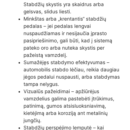
Stabdžių skystis yra skaidrus arba
gelsvas, slidus liesti.
Minkštas arba „krentantis“ stabdžių
pedalas – jei pedalas lengvai
nuspaudžiamas ir nesijaučia įprasto
pasipriešinimo, gali būti, kad į sistemą
pateko oro arba nuteka skystis per
pažeistą vamzdelį.
Sumažėjęs stabdymo efektyvumas –
automobilis stabdo lėčiau, reikia daugiau
jėgos pedalui nuspausti, arba stabdymas
tampa nelygus.
Vizualūs pažeidimai – apžiūrėjus
vamzdelius galima pastebėti įtrūkimus,
patinimą, gumos atsisluoksniavimą,
kietėjimą arba koroziją ant metalinių
jungčių.
Stabdžių perspėjimo lemputė – kai