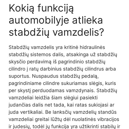
Kokią funkciją
automobilyje atlieka
stabdžių vamzdelis?
Stabdžių vamzdelis yra kritinė hidraulinės
stabdžių sistemos dalis, atsakinga už stabdžių
skysčio perdavimą iš pagrindinio stabdžių
cilindro į ratų darbinius stabdžių cilindrus arba
suportus. Nuspaudus stabdžių pedalą,
pagrindiniame cilindre sukuriamas slėgis, kuris
per skystį perduodamas vamzdynais. Stabdžių
vamzdeliai leidžia šiam slėgiui pasiekti
judančias dalis net tada, kai ratas sukiojasi ar
juda vertikaliai. Be lanksčių vamzdelių standūs
vamzdeliai greitai lūžtų dėl nuolatinės vibracijos
ir judesių, todėl jų funkcija yra užtikrinti stabilų ir