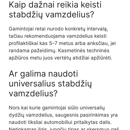
Kaip dažnai reikia keisti
stabdžių vamzdelius?
Gamintojai retai nurodo konkretų intervalą,
tačiau rekomenduojama vamzdelius keisti
profilaktiškai kas 5–7 metus arba anksčiau, jei
randama pažeidimų. Kasmetinės techninės
apžiūros metu juos vertėtų atidžiai apžiūrėti.
Ar galima naudoti
universalius stabdžių
vamzdelius?
Nors kai kurie gamintojai siūlo universalių
dydžių vamzdelius, saugesnis pasirinkimas yra
naudoti tiksliai automobiliui pritaikytas dalis.
Netinkamas ilgis, jungčių tipas ar skersmuo gali