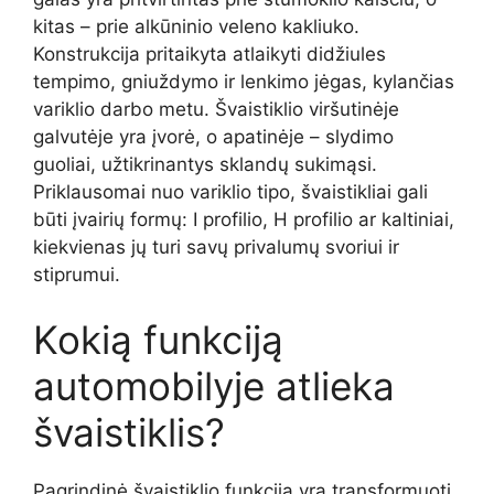
kitas – prie alkūninio veleno kakliuko.
Konstrukcija pritaikyta atlaikyti didžiules
tempimo, gniuždymo ir lenkimo jėgas, kylančias
variklio darbo metu. Švaistiklio viršutinėje
galvutėje yra įvorė, o apatinėje – slydimo
guoliai, užtikrinantys sklandų sukimąsi.
Priklausomai nuo variklio tipo, švaistikliai gali
būti įvairių formų: I profilio, H profilio ar kaltiniai,
kiekvienas jų turi savų privalumų svoriui ir
stiprumui.
Kokią funkciją
automobilyje atlieka
švaistiklis?
Pagrindinė švaistiklio funkcija yra transformuoti