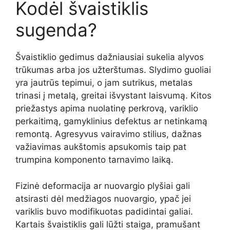
Kodėl švaistiklis
sugenda?
Švaistiklio gedimus dažniausiai sukelia alyvos
trūkumas arba jos užterštumas. Slydimo guoliai
yra jautrūs tepimui, o jam sutrikus, metalas
trinasi į metalą, greitai išvystant laisvumą. Kitos
priežastys apima nuolatinę perkrovą, variklio
perkaitimą, gamyklinius defektus ar netinkamą
remontą. Agresyvus vairavimo stilius, dažnas
važiavimas aukštomis apsukomis taip pat
trumpina komponento tarnavimo laiką.
Fizinė deformacija ar nuovargio plyšiai gali
atsirasti dėl medžiagos nuovargio, ypač jei
variklis buvo modifikuotas padidintai galiai.
Kartais švaistiklis gali lūžti staiga, pramušant