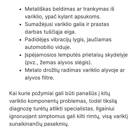
Metališkas beldimas ar trankymas iš
variklio, ypač kylant apsukoms.
Sumažėjusi variklio galia ir prastas
darbas tuščiąja eiga.
Padidėjęs vibracijų lygis, jaučiamas
automobilio viduje.
Įspėjamosios lemputės prietaisų skydelyje
(pvz., žemas alyvos slėgis).
Metalo drožlių radimas variklio alyvoje ar
alyvos filtre.
Kai kurie požymiai gali būti panašūs į kitų
variklio komponentų problemas, todėl tikslią
diagnozę turėtų atlikti specialistas. Ilgainiui
ignoruojant simptomus gali kilti rimtų, visą variklį
sunaikinančių pasekmių.