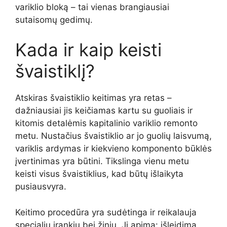
variklio bloką – tai vienas brangiausiai
sutaisomų gedimų.
Kada ir kaip keisti
švaistiklį?
Atskiras švaistiklio keitimas yra retas –
dažniausiai jis keičiamas kartu su guoliais ir
kitomis detalėmis kapitalinio variklio remonto
metu. Nustačius švaistiklio ar jo guolių laisvumą,
variklis ardymas ir kiekvieno komponento būklės
įvertinimas yra būtini. Tikslinga vienu metu
keisti visus švaistiklius, kad būtų išlaikyta
pusiausvyra.
Keitimo procedūra yra sudėtinga ir reikalauja
specialių įrankių bei žinių. Ji apima: išleidimą