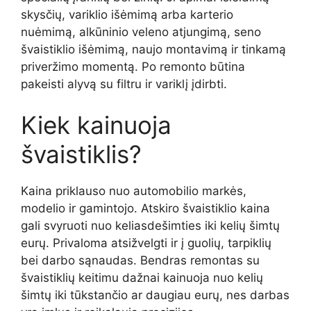
skysčių, variklio išėmimą arba karterio
nuėmimą, alkūninio veleno atjungimą, seno
švaistiklio išėmimą, naujo montavimą ir tinkamą
priveržimo momentą. Po remonto būtina
pakeisti alyvą su filtru ir variklį įdirbti.
Kiek kainuoja
švaistiklis?
Kaina priklauso nuo automobilio markės,
modelio ir gamintojo. Atskiro švaistiklio kaina
gali svyruoti nuo keliasdešimties iki kelių šimtų
eurų. Privaloma atsižvelgti ir į guolių, tarpiklių
bei darbo sąnaudas. Bendras remontas su
švaistiklių keitimu dažnai kainuoja nuo kelių
šimtų iki tūkstančio ar daugiau eurų, nes darbas