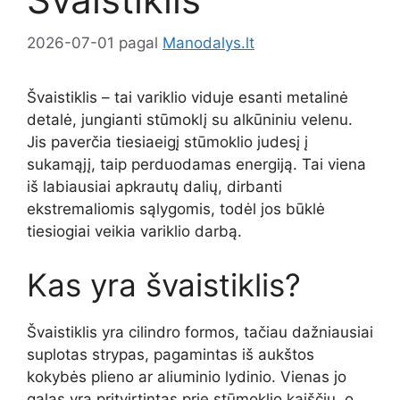
2026-07-01
pagal
Manodalys.lt
Švaistiklis – tai variklio viduje esanti metalinė
detalė, jungianti stūmoklį su alkūniniu velenu.
Jis paverčia tiesiaeigį stūmoklio judesį į
sukamąjį, taip perduodamas energiją. Tai viena
iš labiausiai apkrautų dalių, dirbanti
ekstremaliomis sąlygomis, todėl jos būklė
tiesiogiai veikia variklio darbą.
Kas yra švaistiklis?
Švaistiklis yra cilindro formos, tačiau dažniausiai
suplotas strypas, pagamintas iš aukštos
kokybės plieno ar aliuminio lydinio. Vienas jo
galas yra pritvirtintas prie stūmoklio kaiščiu, o