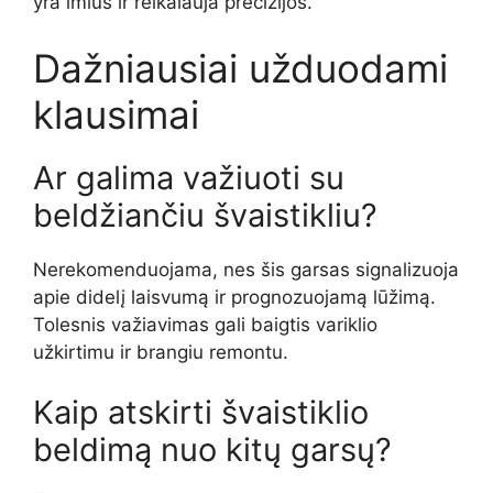
yra imlus ir reikalauja precizijos.
Dažniausiai užduodami
klausimai
Ar galima važiuoti su
beldžiančiu švaistikliu?
Nerekomenduojama, nes šis garsas signalizuoja
apie didelį laisvumą ir prognozuojamą lūžimą.
Tolesnis važiavimas gali baigtis variklio
užkirtimu ir brangiu remontu.
Kaip atskirti švaistiklio
beldimą nuo kitų garsų?