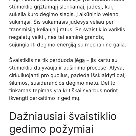
stūmoklio grįžtamąjį slenkamąjį judesį, kurį
sukelia kuro degimo slėgis, į alkūninio veleno
sukimąsi. Šis sukamasis judesys vėliau per
transmisiją keliauja į ratus. Be švaistiklio variklis
negalėtų veikti, nes tai esminė grandis,
sujungianti degimo energiją su mechanine galia.
Švaistiklis ne tik perduoda jėgą – jis kartu su
stūmokliu dalyvauja ir aušinimo procese. Alyva,
cirkuliuojanti pro guolius, padeda išsklaidyti dalį
šilumos, susidarančios degimo metu. Dėl to
tinkamas tepimas yra kritiškai svarbus norint
išvengti perkaitimo ir gedimų.
Dažniausiai švaistiklio
gedimo požymiai