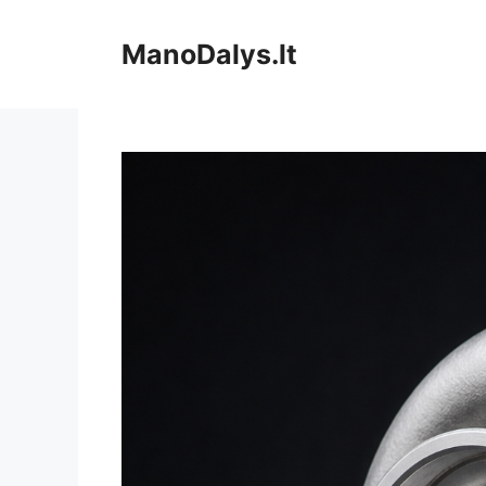
Pereiti
prie
ManoDalys.lt
turinio