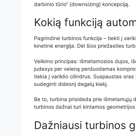
darbinio tūrio“ (downsizing) koncepciją.
Kokią funkciją autom
Pagrindinė turbinos funkcija – tiekti į va
kinetinė energija. Dėl šios priežasties tur
Veikimo principas: išmetamosios dujos, iše
judesys per veleną perduodamas kompresori
tiekia į variklio cilindrus. Suspaustas ora
sudeginti didesnį degalų kiekį.
Be to, turbina prisideda prie išmetamųjų 
turbinos dažnai turi kintamos geometrijos 
Dažniausi turbinos 