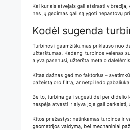
Kai kuriais atvejais gali atsirasti vibraci
nes jų gedimas gali sąlygoti nepastovų pri
Kodėl sugenda turbi
Turbinos ilgaamžiškumas priklauso nuo dau
užterštumas. Kadangi turbinos velenas sukas
alyva pasenusi, užteršta metalo dalelėmis 
Kitas dažnas gedimo faktorius – svetimkūn
pažeistą oro filtrą, ar netgi ledo gabaliuk
Be to, turbina gali sugesti dėl per didelio
nespėja atvėsti ir alyva joje gali perkai
Kitos priežastys: netinkamas turbinos ir v
geometrijos valdymą, bei mechaniniai pažei