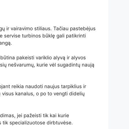
gų ir vairavimo stiliaus. Tačiau pastebėjus
 servise turbinos būklę gali patikrinti
rangą.
būtina pakeisti variklio alyvą ir alyvos
pusių nešvarumų, kurie vėl sugadintų naują
jant reikia naudoti naujus tarpiklius ir
ų visus kanalus, o po to vengti didelių
dimas, jei pažeisti tik kai kurie
s tik specializuotose dirbtuvėse.