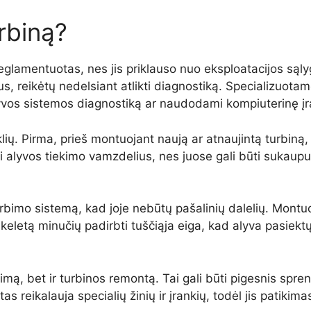
urbiną?
reglamentuotas, nes jis priklauso nuo eksploatacijos sąly
, reikėtų nedelsiant atlikti diagnostiką. Specializuotame
lyvos sistemos diagnostiką ar naudodami kompiuterinę į
klių. Pirma, prieš montuojant naują ar atnaujintą turbiną, 
eisti alyvos tiekimo vamzdelius, nes juose gali būti sukau
įsiurbimo sistemą, kad joje nebūtų pašalinių dalelių. Montuo
ti keletą minučių padirbti tuščiąja eiga, kad alyva pasiekt
itimą, bet ir turbinos remontą. Tai gali būti pigesnis spren
reikalauja specialių žinių ir įrankių, todėl jis patikima