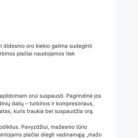
ėl didesnio oro kiekio galima sudeginti
urbinos plačiai naudojamos tiek
apildomam orui suspausti. Pagrindinė jos
dinių dalių – turbinos ir kompresoriaus,
tas, kuris traukia bei suspaudžia orą.
rodiklius. Pavyzdžiui, mažesnio tūrio
amintojams plačiai diegti vadinamąją „mažo