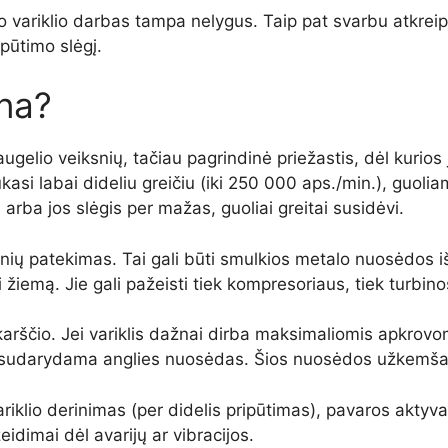
ja, o variklio darbas tampa nelygus. Taip pat svarbu atkre
pūtimo slėgį.
na?
gelio veiksnių, tačiau pagrindinė priežastis, dėl kurios
i labai dideliu greičiu (iki 250 000 aps./min.), guoliams
arba jos slėgis per mažas, guoliai greitai susidėvi.
ių patekimas. Tai gali būti smulkios metalo nuosėdos iš 
ai žiemą. Jie gali pažeisti tiek kompresoriaus, tiek turbi
 karščio. Jei variklis dažnai dirba maksimaliomis apkrovo
sti, sudarydama anglies nuosėdas. Šios nuosėdos užkemša
ariklio derinimas (per didelis pripūtimas), pavaros aktyv
dimai dėl avarijų ar vibracijos.