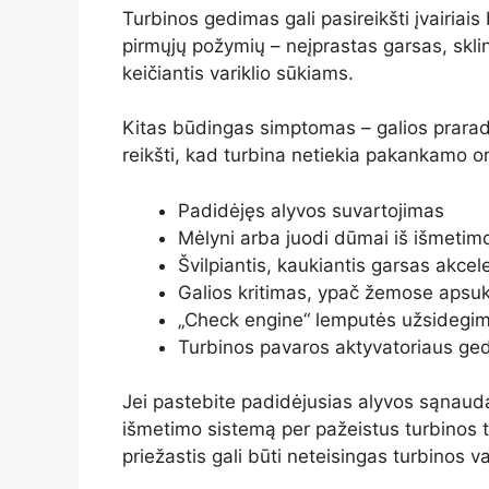
Turbinos gedimas gali pasireikšti įvairiais
pirmųjų požymių – neįprastas garsas, sklind
keičiantis variklio sūkiams.
Kitas būdingas simptomas – galios prarad
reikšti, kad turbina netiekia pakankamo oro 
Padidėjęs alyvos suvartojimas
Mėlyni arba juodi dūmai iš išmeti
Švilpiantis, kaukiantis garsas akcel
Galios kritimas, ypač žemose apsu
„Check engine“ lemputės užsidegi
Turbinos pavaros aktyvatoriaus ge
Jei pastebite padidėjusias alyvos sąnaudas
išmetimo sistemą per pažeistus turbinos t
priežastis gali būti neteisingas turbinos 