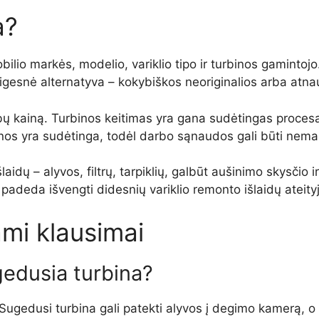
a?
lio markės, modelio, variklio tipo ir turbinos gamintojo.
 Pigesnė alternatyva – kokybiškos neoriginalios arba atna
bų kainą. Turbinos keitimas yra gana sudėtingas procesas, 
inos yra sudėtinga, todėl darbo sąnaudos gali būti nema
laidų – alyvos, filtrų, tarpiklių, galbūt aušinimo skysčio 
 padeda išvengti didesnių variklio remonto išlaidų ateity
mi klausimai
gedusia turbina?
gedusi turbina gali patekti alyvos į degimo kamerą, o ta