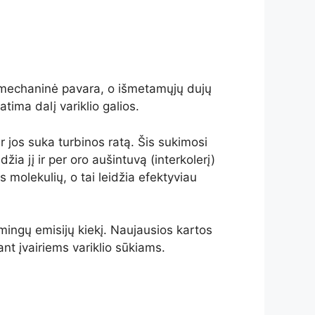
 ne mechaninė pavara, o išmetamųjų dujų
tima dalį variklio galios.
r jos suka turbinos ratą. Šis sukimosi
a jį ir per oro aušintuvą (interkolerį)
s molekulių, o tai leidžia efektyviau
mingų emisijų kiekį. Naujausios kartos
nt įvairiems variklio sūkiams.