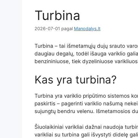
Turbina
2026-07-01
pagal
Manodalys.lt
Turbina – tai išmetamųjų dujų srauto varoma
daugiau degalų, todėl išauga variklio gal
benzininiuose, tiek dyzeliniuose varikliuos
Kas yra turbina?
Turbina yra variklio pripūtimo sistemos 
paskirtis – pagerinti variklio našumą nekei
sujungtų bendru velenu. Išmetamosios dujo
Šiuolaikiniai varikliai dažnai naudoja tur
varikliai su turbina gali išvystyti didelę