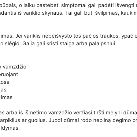
 būdais, o laiku pastebėti simptomai gali padėti išvengti
antis iš variklio skyriaus. Tai gali būti švilpimas, kauk
imas. Jei variklis nebeišvysto tos pačios traukos, ypa
slėgio. Galia gali kristi staiga arba palaipsniui.
mo vamzdžio
eruojant
kose
mas
dimas
 arba iš išmetimo vamzdžio veržiasi tiršti mėlyni dūmai,
arpiklius ar guolius. Juodi dūmai rodo nepilną degimo pr
valdymas.