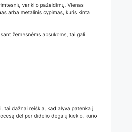
 rimtesnių variklio pažeidimų. Vienas
imas arba metalinis cypimas, kuris kinta
č esant žemesnėms apsukoms, tai gali
 tai dažnai reiškia, kad alyva patenka į
ocesą dėl per didelio degalų kiekio, kurio