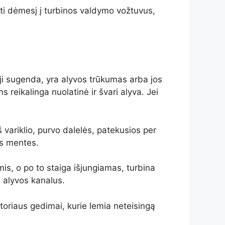
ipti dėmesį į turbinos valdymo vožtuvus,
 ji sugenda, yra alyvos trūkumas arba jos
 reikalinga nuolatinė ir švari alyva. Jei
variklio, purvo dalelės, patekusios per
nos mentes.
mis, o po to staiga išjungiamas, turbina
 alyvos kanalus.
atoriaus gedimai, kurie lemia neteisingą