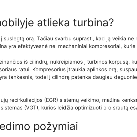
obilyje atlieka turbina?
riklį suslėgtą orą. Tačiau svarbu suprasti, kad ją veikia
bina yra efektyvesnė nei mechaniniai kompresoriai, kurie a
inančios iš cilindrų, nukreipiamos į turbinos korpusą, ku
aus ratui. Kompresorius įtraukia aplinkos orą, suspaudži
s yra tankesnis, todėl į cilindrą patenka daugiau deguonie
dujų recirkuliacijos (EGR) sistemų veikimo, mažina kenks
sistemas (VGT), kurios leidžia optimizuoti oro srautą esa
gedimo požymiai