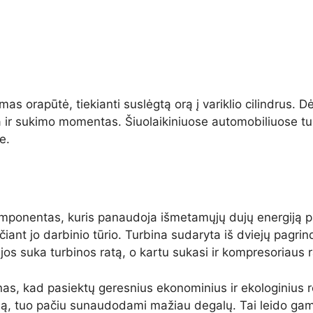
s orapūtė, tiekianti suslėgtą orą į variklio cilindrus. D
ia ir sukimo momentas. Šiuolaikiniuose automobiliuose t
e.
komponentas, kuris panaudoja išmetamųjų dujų energiją p
čiant jo darbinio tūrio. Turbina sudaryta iš dviejų pagrin
s suka turbinos ratą, o kartu sukasi ir kompresoriaus ra
binas, kad pasiektų geresnius ekonominius ir ekologinius 
 galią, tuo pačiu sunaudodami mažiau degalų. Tai leido g