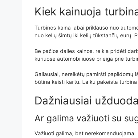
Kiek kainuoja turbin
Turbinos kaina labai priklauso nuo automobi
nuo kelių šimtų iki kelių tūkstančių eurų.
Be pačios dalies kainos, reikia pridėti dar
kuriuose automobiliuose prieiga prie turb
Galiausiai, nereikėtų pamiršti papildomų iš
būtina keisti kartu. Laiku pakeista turbina
Dažniausiai užduoda
Ar galima važiuoti su su
Važiuoti galima, bet nerekomenduojama. Su