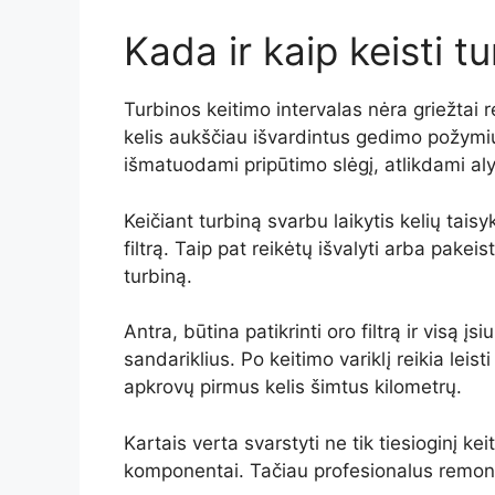
Kada ir kaip keisti t
Turbinos keitimo intervalas nėra griežtai 
kelis aukščiau išvardintus gedimo požymius
išmatuodami pripūtimo slėgį, atlikdami a
Keičiant turbiną svarbu laikytis kelių taisy
filtrą. Taip pat reikėtų išvalyti arba pak
turbiną.
Antra, būtina patikrinti oro filtrą ir visą 
sandariklius. Po keitimo variklį reikia leis
apkrovų pirmus kelis šimtus kilometrų.
Kartais verta svarstyti ne tik tiesioginį ke
komponentai. Tačiau profesionalus remontas 