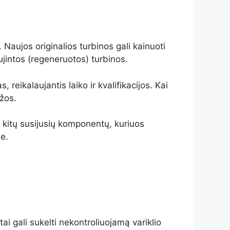
 Naujos originalios turbinos gali kainuoti
ujintos (regeneruotos) turbinos.
reikalaujantis laiko ir kvalifikacijos. Kai
žos.
ir kitų susijusių komponentų, kuriuos
je.
i gali sukelti nekontroliuojamą variklio