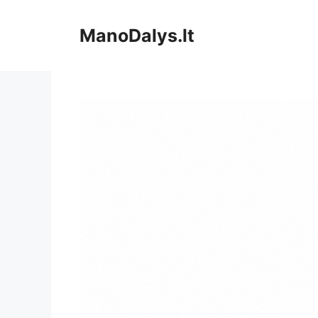
Pereiti
prie
ManoDalys.lt
turinio