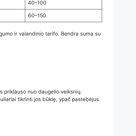
40–100
60–150
ngumo ir valandinio tarifo. Bendra suma su
as priklauso nuo daugelio veiksnių.
iariai tikrinti jos būklę, ypač pastebėjus