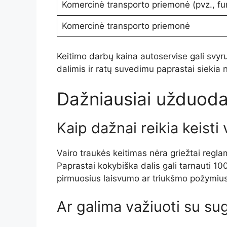
Komercinė transporto priemonė (pvz., fu
Komercinė transporto priemonė
Keitimo darbų kaina autoservise gali svyr
dalimis ir ratų suvedimu paprastai siekia 
Dažniausiai užduoda
Kaip dažnai reikia keisti
Vairo traukės keitimas nėra griežtai regla
Paprastai kokybiška dalis gali tarnauti 10
pirmuosius laisvumo ar triukšmo požymius
Ar galima važiuoti su su