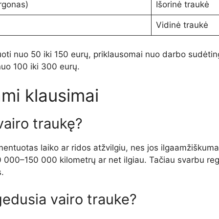
rgonas)
Išorinė traukė
Vidinė traukė
uoti nuo 50 iki 150 eurų, priklausomai nuo darbo sudėti
nuo 100 iki 300 eurų.
mi klausimai
 vairo traukę?
mentuotas laiko ar ridos atžvilgiu, nes jos ilgaamžiškum
0 000–150 000 kilometrų ar net ilgiau. Tačiau svarbu regul
.
gedusia vairo trauke?