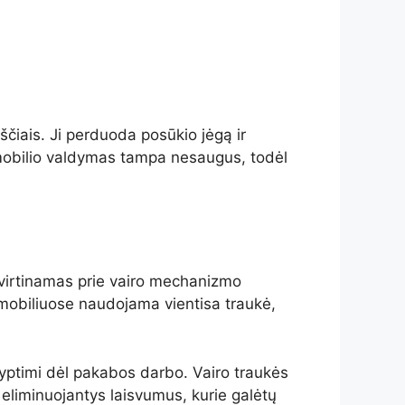
čiais. Ji perduoda posūkio jėgą ir
tomobilio valdymas tampa nesaugus, todėl
 tvirtinamas prie vairo mechanizmo
tomobiliuose naudojama vientisa traukė,
 kryptimi dėl pakabos darbo. Vairo traukės
u eliminuojantys laisvumus, kurie galėtų