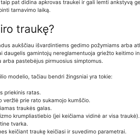
aip pat didina apkrovas traukei ir gali lemti ankstyvą 
nti tarnavimo laiką.
airo traukę?
adus aukščiau išvardintiems gedimo požymiams arba atl
ai daugelis gamintojų nereglamentuoja griežto keitimo int
etu arba pastebėjus pirmuosius simptomus.
o modelio, tačiau bendri žingsniai yra tokie:
 priekinis ratas.
mo veržlė prie rato sukamojo kumščio.
žiamas traukės galas.
o krumpliastiebio (jei keičiama vidinė ar visa traukė).
ine tvarka.
nes keičiant traukę keičiasi ir suvedimo parametrai.