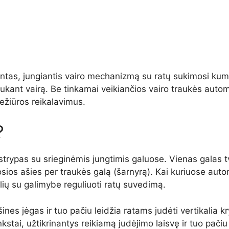
ntas, jungiantis vairo mechanizmą su ratų sukimosi kumš
i sukant vairą. Be tinkamai veikiančios vairo traukės au
iežiūros reikalavimus.
?
s strypas su srieginėmis jungtimis galuose. Vienas galas
mosios ašies per traukės galą (šarnyrą). Kai kuriuose au
alių su galimybe reguliuoti ratų suvedimą.
šines jėgas ir tuo pačiu leidžia ratams judėti vertikalia
kstai, užtikrinantys reikiamą judėjimo laisvę ir tuo pači