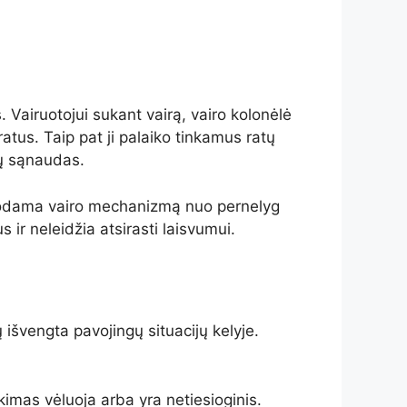
?
 Vairuotojui sukant vairą, vairo kolonėlė
tus. Taip pat ji palaiko tinkamus ratų
lų sąnaudas.
augodama vairo mechanizmą nuo pernelyg
us ir neleidžia atsirasti laisvumui.
 išvengta pavojingų situacijų kelyje.
imas vėluoja arba yra netiesioginis.