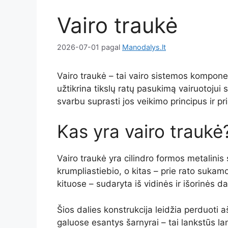
Vairo traukė
2026-07-01
pagal
Manodalys.lt
Vairo traukė – tai vairo sistemos kompone
užtikrina tikslų ratų pasukimą vairuotoju
svarbu suprasti jos veikimo principus ir pr
Kas yra vairo traukė
Vairo traukė yra cilindro formos metalini
krumpliastiebio, o kitas – prie rato suka
kituose – sudaryta iš vidinės ir išorinės d
Šios dalies konstrukcija leidžia perduoti a
galuose esantys šarnyrai – tai lankstūs lan