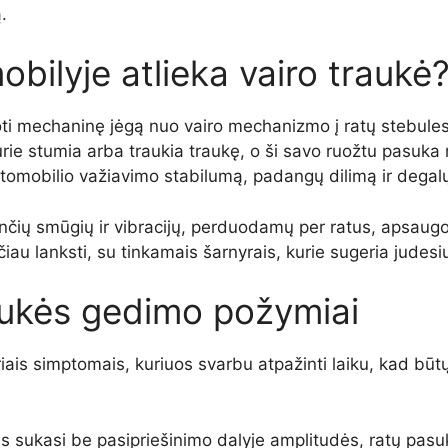
.
obilyje atlieka vairo traukė
oti mechaninę jėgą nuo vairo mechanizmo į ratų stebules.
e stumia arba traukia traukę, o ši savo ruožtu pasuka ra
utomobilio važiavimo stabilumą, padangų dilimą ir dega
kylančių smūgių ir vibracijų, perduodamų per ratus, aps
tačiau lanksti, su tinkamais šarnyrais, kurie sugeria judesi
raukės gedimo požymiai
riais simptomais, kuriuos svarbu atpažinti laiku, kad būtų
 sukasi be pasipriešinimo dalyje amplitudės, ratų pasuk