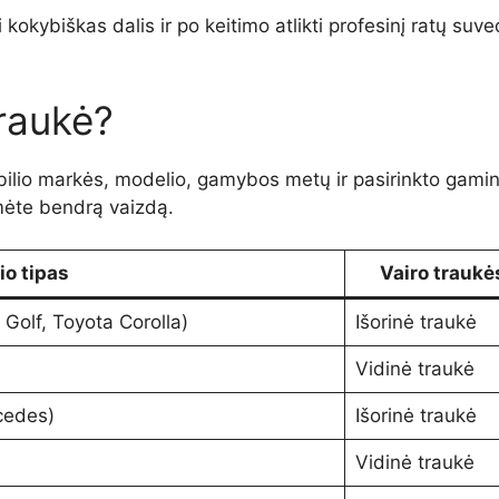
 kokybiškas dalis ir po keitimo atlikti profesinį ratų su
traukė?
bilio markės, modelio, gamybos metų ir pasirinkto gamin
umėte bendrą vaizdą.
io tipas
Vairo traukė
Golf, Toyota Corolla)
Išorinė traukė
Vidinė traukė
cedes)
Išorinė traukė
Vidinė traukė