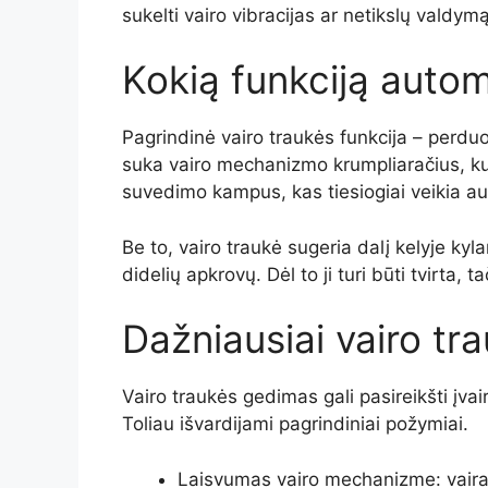
sukelti vairo vibracijas ar netikslų valdymą
Kokią funkciją autom
Pagrindinė vairo traukės funkcija – perdu
suka vairo mechanizmo krumpliaračius, kuri
suvedimo kampus, kas tiesiogiai veikia a
Be to, vairo traukė sugeria dalį kelyje 
didelių apkrovų. Dėl to ji turi būti tvirta, 
Dažniausiai vairo t
Vairo traukės gedimas gali pasireikšti įvai
Toliau išvardijami pagrindiniai požymiai.
Laisvumas vairo mechanizme: vairas