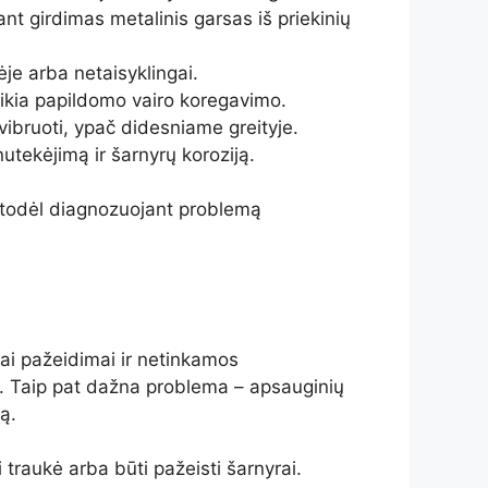
nt girdimas metalinis garsas iš priekinių
e arba netaisyklingai.
reikia papildomo vairo koregavimo.
ibruoti, ypač didesniame greityje.
utekėjimą ir šarnyrų koroziją.
, todėl diagnozuojant problemą
iai pažeidimai ir netinkamos
s. Taip pat dažna problema – apsauginių
ą.
 traukė arba būti pažeisti šarnyrai.