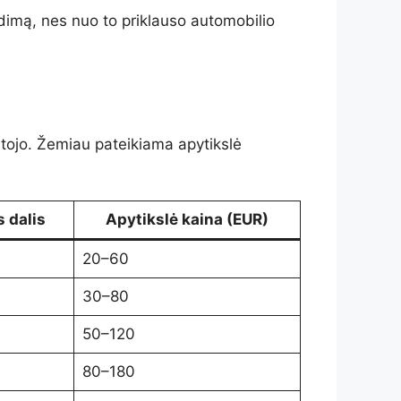
vedimą, nes nuo to priklauso automobilio
tojo. Žemiau pateikiama apytikslė
s dalis
Apytikslė kaina (EUR)
20–60
30–80
50–120
80–180