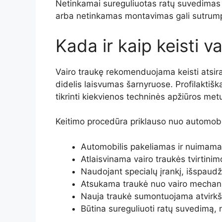
Netinkamai sureguliuotas ratų suvedimas t
arba netinkamas montavimas gali sutrumpi
Kada ir kaip keisti v
Vairo traukę rekomenduojama keisti atsir
didelis laisvumas šarnyruose. Profilaktišk
tikrinti kiekvienos techninės apžiūros m
Keitimo procedūra priklauso nuo automobili
Automobilis pakeliamas ir nuimamas
Atlaisvinama vairo traukės tvirtini
Naudojant specialų įrankį, išspaud
Atsukama traukė nuo vairo mechanizm
Nauja traukė sumontuojama atvirkšt
Būtina sureguliuoti ratų suvedimą, 