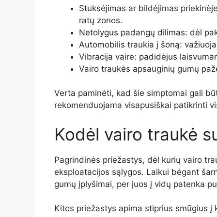
Stuksėjimas ar bildėjimas priekinėj
ratų zonos.
Netolygus padangų dilimas: dėl pak
Automobilis traukia į šoną: važiuoja
Vibracija vaire: padidėjus laisvuma
Vairo traukės apsauginių gumų pažei
Verta paminėti, kad šie simptomai gali būt
rekomenduojama visapusiškai patikrinti vis
Kodėl vairo traukė 
Pagrindinės priežastys, dėl kurių vairo tr
eksploatacijos sąlygos. Laikui bėgant šar
gumų įplyšimai, per juos į vidų patenka pu
Kitos priežastys apima stiprius smūgius į k