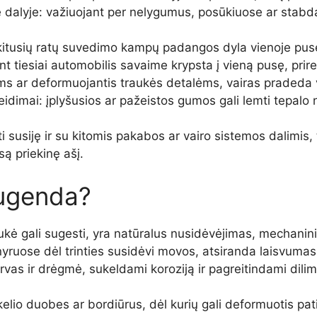
e dalyje: važiuojant per nelygumus, posūkiuose ar stabda
itusių ratų suvedimo kampų padangos dyla vienoje pusėj
nt tiesiai automobilis savaime krypsta į vieną pusę, pri
ms ar deformuojantis traukės detalėms, vairas pradeda v
dimai: įplyšusios ar pažeistos gumos gali lemti tepalo n
i susiję ir su kitomis pakabos ar vairo sistemos dalimis
ą priekinę ašį.
sugenda?
aukė gali sugesti, yra natūralus nusidėvėjimas, mechanin
nyruose dėl trinties susidėvi movos, atsiranda laisvuma
rvas ir drėgmė, sukeldami koroziją ir pagreitindami dilim
elio duobes ar bordiūrus, dėl kurių gali deformuotis pati