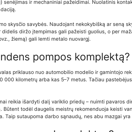
) senėjimas ir mechaniniai pažeidimai. Nuolatinis kontak
adaciją.
imo skysčio savybės. Naudojant nekokybišką ar seną skys
 didelis diržo įtempimas gali pažeisti guolius, o per maž
pvz., žiemą) gali lemti metalo nuovargį.
 vandens pompos komplektą?
las priklauso nuo automobilio modelio ir gamintojo re
0 000 kilometrų arba kas 5–7 metus. Tačiau pastebėjus
ai reikia išardyti dalį variklio priedų – nuimti pavaros
iržą. Būtent todėl daugelis meistrų rekomenduoja keisti
ia. Taip sutaupoma darbo sąnaudų, nes abu mazgai yra gr