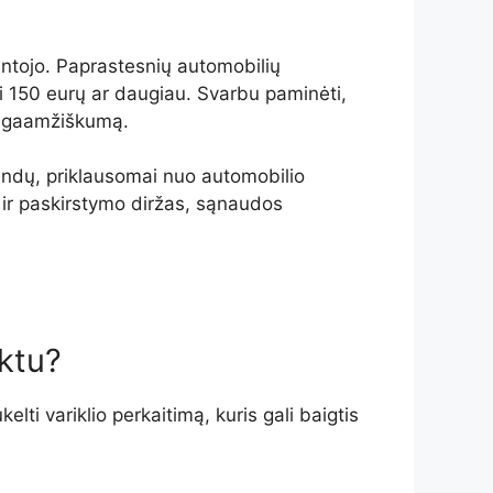
ntojo. Paprastesnių automobilių
ki 150 eurų ar daugiau. Svarbu paminėti,
 ilgaamžiškumą.
alandų, priklausomai nuo automobilio
 ir paskirstymo diržas, sąnaudos
ktu?
i variklio perkaitimą, kuris gali baigtis