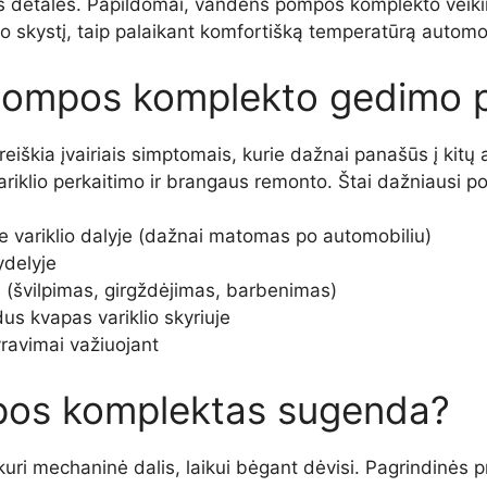
es detales. Papildomai, vandens pompos komplekto veiki
o skystį, taip palaikant komfortišką temperatūrą automob
pompos komplekto gedimo 
škia įvairiais simptomais, kurie dažnai panašūs į kitų
iklio perkaitimo ir brangaus remonto. Štai dažniausi po
e variklio dalyje (dažnai matomas po automobiliu)
ydelyje
(švilpimas, girgždėjimas, barbenimas)
us kvapas variklio skyriuje
avimai važiuojant
pos komplektas sugenda?
ri mechaninė dalis, laikui bėgant dėvisi. Pagrindinės p