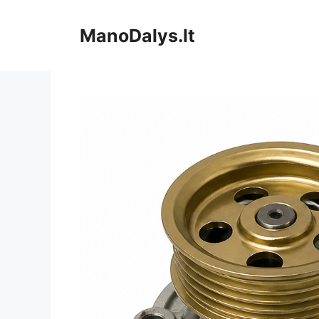
Pereiti
prie
ManoDalys.lt
turinio