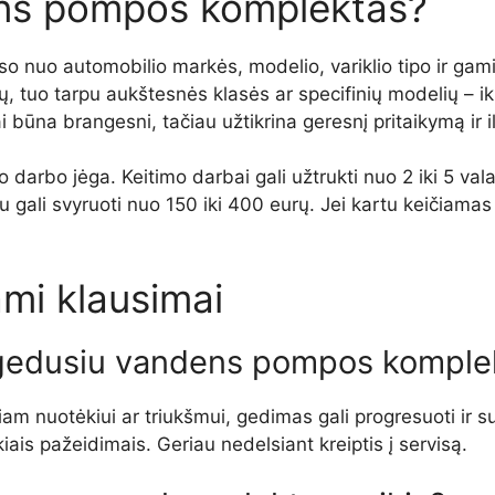
ens pompos komplektas?
 nuo automobilio markės, modelio, variklio tipo ir gami
ų, tuo tarpu aukštesnės klasės ar specifinių modelių – i
ai būna brangesni, tačiau užtikrina geresnį pritaikymą ir
ro darbo jėga. Keitimo darbai gali užtrukti nuo 2 iki 5 v
 gali svyruoti nuo 150 iki 400 eurų. Jei kartu keičiamas
mi klausimai
sugedusiu vandens pompos komple
otėkiui ar triukšmui, gedimas gali progresuoti ir sukelt
kiais pažeidimais. Geriau nedelsiant kreiptis į servisą.