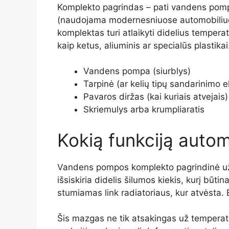
Komplekto pagrindas – pati vandens pompa
(naudojama modernesniuose automobiliuo
komplektas turi atlaikyti didelius tempe
kaip ketus, aliuminis ar specialūs plastikai
Vandens pompa (siurblys)
Tarpinė (ar kelių tipų sandarinimo 
Pavaros diržas (kai kuriais atvejais)
Skriemulys arba krumpliaratis
Kokią funkciją auto
Vandens pompos komplekto pagrindinė užduo
išsiskiria didelis šilumos kiekis, kurį būti
stumiamas link radiatoriaus, kur atvėsta.
Šis mazgas ne tik atsakingas už temperatūr