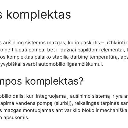
 komplektas
aušinimo sistemos mazgas, kurio paskirtis – užtikrinti
udaro ne tik pati pompa, bet ir dažnai papildomi elementai,
os komplektas palaiko stabilią darbinę temperatūrą, aps
 gyvybiškai svarbi automobilio ilgaamžiškumui.
mpos komplektas?
lio dalis, kuri integruojama į aušinimo sistemą ir yra 
pima vandens pompą (siurblį), reikalingas tarpines sanda
Šis mazgas montuojamas ant variklio bloko ir mechaniškai
lio apsukomis.