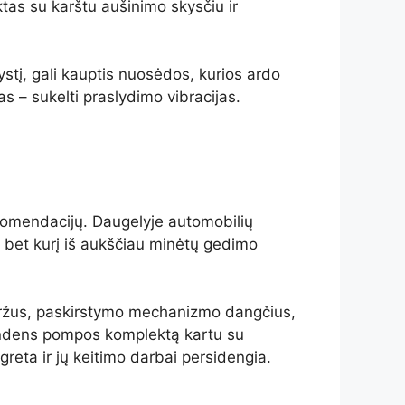
tas su karštu aušinimo skysčiu ir
tį, gali kauptis nuosėdos, kurios ardo
as – sukelti praslydimo vibracijas.
komendacijų. Daugelyje automobilių
 bet kurį iš aukščiau minėtų gedimo
 diržus, paskirstymo mechanizmo dangčius,
 vandens pompos komplektą kartu su
eta ir jų keitimo darbai persidengia.