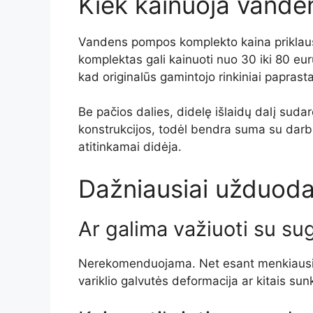
Kiek kainuoja vand
Vandens pompos komplekto kaina priklauso
komplektas gali kainuoti nuo 30 iki 80 eur
kad originalūs gamintojo rinkiniai paprast
Be pačios dalies, didelę išlaidų dalį suda
konstrukcijos, todėl bendra suma su darbu
atitinkamai didėja.
Dažniausiai užduoda
Ar galima važiuoti su 
Nerekomenduojama. Net esant menkiausiam nu
variklio galvutės deformacija ar kitais sun