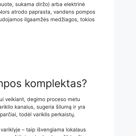
uote, sukama diržo) arba elektrinė
 Nors atrodo paprasta, vandens pompos
naudojamos ilgaamžės medžiagos, tokios
ompos komplektas?
iui veikiant, degimo proceso metu
riklio kanalus, sugeria šilumą ir yra
čiai, todėl variklis perkaistų.
variklyje – taip išvengiama lokalaus