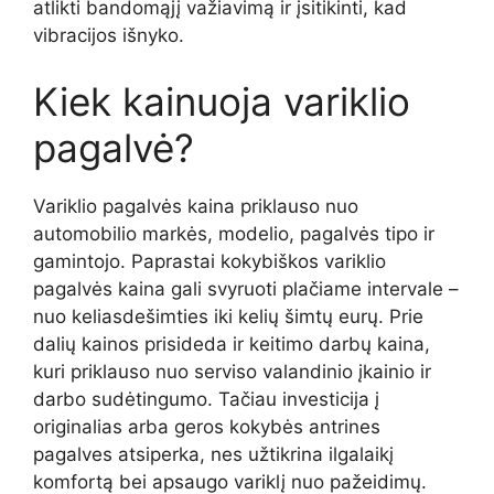
atlikti bandomąjį važiavimą ir įsitikinti, kad
vibracijos išnyko.
Kiek kainuoja variklio
pagalvė?
Variklio pagalvės kaina priklauso nuo
automobilio markės, modelio, pagalvės tipo ir
gamintojo. Paprastai kokybiškos variklio
pagalvės kaina gali svyruoti plačiame intervale –
nuo keliasdešimties iki kelių šimtų eurų. Prie
dalių kainos prisideda ir keitimo darbų kaina,
kuri priklauso nuo serviso valandinio įkainio ir
darbo sudėtingumo. Tačiau investicija į
originalias arba geros kokybės antrines
pagalves atsiperka, nes užtikrina ilgalaikį
komfortą bei apsaugo variklį nuo pažeidimų.