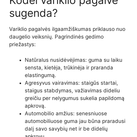
Kodėl variklio pagalvė
sugenda?
Variklio pagalvės ilgaamžiškumas priklauso nuo
daugelio veiksnių. Pagrindinės gedimo
priežastys:
Natūralus nusidėvėjimas: guma su laiku
sensta, kietėja, trūkinėja ir praranda
elastingumą.
Agresyvus vairavimas: staigūs startai,
staigus stabdymas, važiavimas dideliu
greičiu per nelygumus sukelia papildomą
apkrovą.
Automobilio amžius: senesniuose
automobiliuose guma jau būna praradusi
dalį savo savybių net ir be didelių
apkrovų.