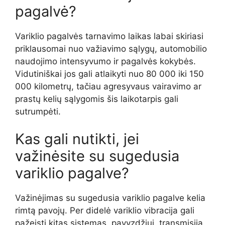
pagalvė?
Variklio pagalvės tarnavimo laikas labai skiriasi
priklausomai nuo važiavimo sąlygų, automobilio
naudojimo intensyvumo ir pagalvės kokybės.
Vidutiniškai jos gali atlaikyti nuo 80 000 iki 150
000 kilometrų, tačiau agresyvaus vairavimo ar
prastų kelių sąlygomis šis laikotarpis gali
sutrumpėti.
Kas gali nutikti, jei
važinėsite su sugedusia
variklio pagalve?
Važinėjimas su sugedusia variklio pagalve kelia
rimtą pavojų. Per didelė variklio vibracija gali
pažeisti kitas sistemas, pavyzdžiui, transmisiją,