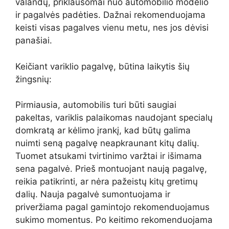
valandų, priklausomai nuo automobilio modelio
ir pagalvės padėties. Dažnai rekomenduojama
keisti visas pagalves vienu metu, nes jos dėvisi
panašiai.
Keičiant variklio pagalvę, būtina laikytis šių
žingsnių:
Pirmiausia, automobilis turi būti saugiai
pakeltas, variklis palaikomas naudojant specialų
domkratą ar kėlimo įrankį, kad būtų galima
nuimti seną pagalvę neapkraunant kitų dalių.
Tuomet atsukami tvirtinimo varžtai ir išimama
sena pagalvė. Prieš montuojant naują pagalvę,
reikia patikrinti, ar nėra pažeistų kitų gretimų
dalių. Nauja pagalvė sumontuojama ir
priveržiama pagal gamintojo rekomenduojamus
sukimo momentus. Po keitimo rekomenduojama