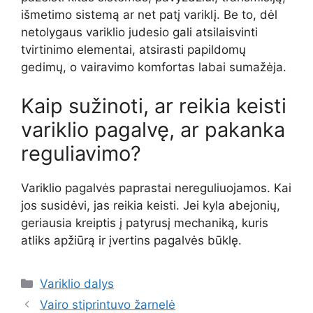
išmetimo sistemą ar net patį variklį. Be to, dėl
netolygaus variklio judesio gali atsilaisvinti
tvirtinimo elementai, atsirasti papildomų
gedimų, o vairavimo komfortas labai sumažėja.
Kaip sužinoti, ar reikia keisti
variklio pagalvę, ar pakanka
reguliavimo?
Variklio pagalvės paprastai nereguliuojamos. Kai
jos susidėvi, jas reikia keisti. Jei kyla abejonių,
geriausia kreiptis į patyrusį mechaniką, kuris
atliks apžiūrą ir įvertins pagalvės būklę.
Kategorijos
Variklio dalys
Vairo stiprintuvo žarnelė