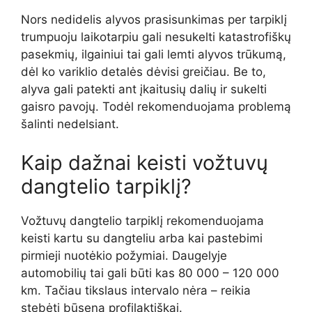
Nors nedidelis alyvos prasisunkimas per tarpiklį
trumpuoju laikotarpiu gali nesukelti katastrofiškų
pasekmių, ilgainiui tai gali lemti alyvos trūkumą,
dėl ko variklio detalės dėvisi greičiau. Be to,
alyva gali patekti ant įkaitusių dalių ir sukelti
gaisro pavojų. Todėl rekomenduojama problemą
šalinti nedelsiant.
Kaip dažnai keisti vožtuvų
dangtelio tarpiklį?
Vožtuvų dangtelio tarpiklį rekomenduojama
keisti kartu su dangteliu arba kai pastebimi
pirmieji nuotėkio požymiai. Daugelyje
automobilių tai gali būti kas 80 000 – 120 000
km. Tačiau tikslaus intervalo nėra – reikia
stebėti būseną profilaktiškai.