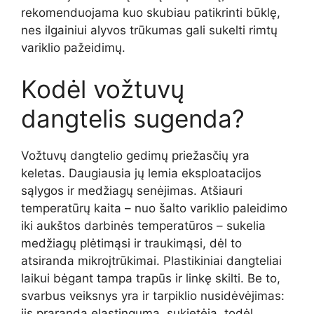
rekomenduojama kuo skubiau patikrinti būklę,
nes ilgainiui alyvos trūkumas gali sukelti rimtų
variklio pažeidimų.
Kodėl vožtuvų
dangtelis sugenda?
Vožtuvų dangtelio gedimų priežasčių yra
keletas. Daugiausia jų lemia eksploatacijos
sąlygos ir medžiagų senėjimas. Atšiauri
temperatūrų kaita – nuo šalto variklio paleidimo
iki aukštos darbinės temperatūros – sukelia
medžiagų plėtimąsi ir traukimąsi, dėl to
atsiranda mikroįtrūkimai. Plastikiniai dangteliai
laikui bėgant tampa trapūs ir linkę skilti. Be to,
svarbus veiksnys yra ir tarpiklio nusidėvėjimas:
jis praranda elastingumą, sukietėja, todėl