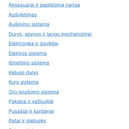
Aksesuarai ir papildoma įranga
Apšvietimas
Aušinimo sistema
Durys, spynos ir langų mechanizmai
Elektronika ir davikliai
Elektros sistema
Išmetimo sistema
Kėbulo dalys
Kuro sistema
Oro įsiurbimo sistema
Pakaba ir važiuoklė
Pusašiai ir kardanai
Ratai ir stebulės