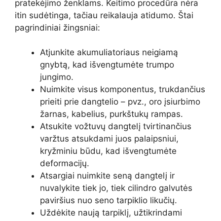
pratekėjimo ženklams. Keitimo procedūra nėra
itin sudėtinga, tačiau reikalauja atidumo. Štai
pagrindiniai žingsniai:
Atjunkite akumuliatoriaus neigiamą
gnybtą, kad išvengtumėte trumpo
jungimo.
Nuimkite visus komponentus, trukdančius
prieiti prie dangtelio – pvz., oro įsiurbimo
žarnas, kabelius, purkštukų rampas.
Atsukite vožtuvų dangtelį tvirtinančius
varžtus atsukdami juos palaipsniui,
kryžminiu būdu, kad išvengtumėte
deformacijų.
Atsargiai nuimkite seną dangtelį ir
nuvalykite tiek jo, tiek cilindro galvutės
paviršius nuo seno tarpiklio likučių.
Uždėkite naują tarpiklį, užtikrindami