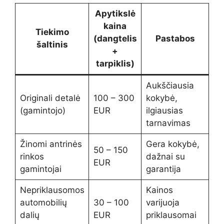
Apytikslė
kaina
Tiekimo
(dangtelis
Pastabos
šaltinis
+
tarpiklis)
Aukščiausia
Originali detalė
100 – 300
kokybė,
(gamintojo)
EUR
ilgiausias
tarnavimas
Žinomi antrinės
Gera kokybė,
50 – 150
rinkos
dažnai su
EUR
gamintojai
garantija
Nepriklausomos
Kainos
automobilių
30 – 100
varijuoja
dalių
EUR
priklausomai