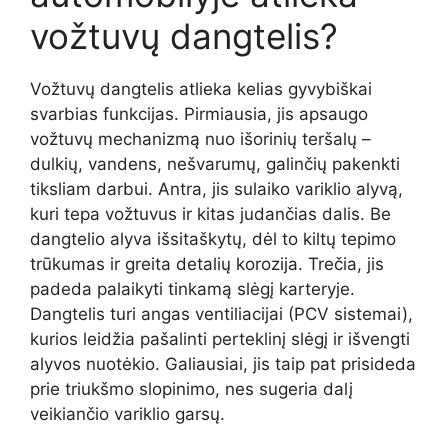
vožtuvų dangtelis?
Vožtuvų dangtelis atlieka kelias gyvybiškai
svarbias funkcijas. Pirmiausia, jis apsaugo
vožtuvų mechanizmą nuo išorinių teršalų –
dulkių, vandens, nešvarumų, galinčių pakenkti
tiksliam darbui. Antra, jis sulaiko variklio alyvą,
kuri tepa vožtuvus ir kitas judančias dalis. Be
dangtelio alyva išsitaškytų, dėl to kiltų tepimo
trūkumas ir greita detalių korozija. Trečia, jis
padeda palaikyti tinkamą slėgį karteryje.
Dangtelis turi angas ventiliacijai (PCV sistemai),
kurios leidžia pašalinti perteklinį slėgį ir išvengti
alyvos nuotėkio. Galiausiai, jis taip pat prisideda
prie triukšmo slopinimo, nes sugeria dalį
veikiančio variklio garsų.