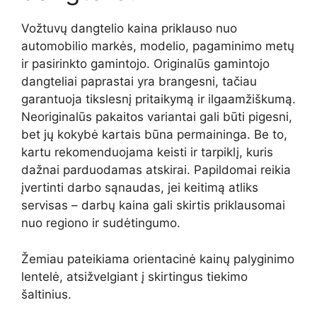
Vožtuvų dangtelio kaina priklauso nuo
automobilio markės, modelio, pagaminimo metų
ir pasirinkto gamintojo. Originalūs gamintojo
dangteliai paprastai yra brangesni, tačiau
garantuoja tikslesnį pritaikymą ir ilgaamžiškumą.
Neoriginalūs pakaitos variantai gali būti pigesni,
bet jų kokybė kartais būna permaininga. Be to,
kartu rekomenduojama keisti ir tarpiklį, kuris
dažnai parduodamas atskirai. Papildomai reikia
įvertinti darbo sąnaudas, jei keitimą atliks
servisas – darbų kaina gali skirtis priklausomai
nuo regiono ir sudėtingumo.
Žemiau pateikiama orientacinė kainų palyginimo
lentelė, atsižvelgiant į skirtingus tiekimo
šaltinius.