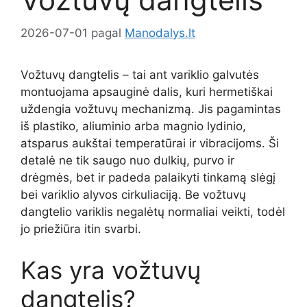
2026-07-01
pagal
Manodalys.lt
Vožtuvų dangtelis – tai ant variklio galvutės
montuojama apsauginė dalis, kuri hermetiškai
uždengia vožtuvų mechanizmą. Jis pagamintas
iš plastiko, aliuminio arba magnio lydinio,
atsparus aukštai temperatūrai ir vibracijoms. Ši
detalė ne tik saugo nuo dulkių, purvo ir
drėgmės, bet ir padeda palaikyti tinkamą slėgį
bei variklio alyvos cirkuliaciją. Be vožtuvų
dangtelio variklis negalėtų normaliai veikti, todėl
jo priežiūra itin svarbi.
Kas yra vožtuvų
dangtelis?