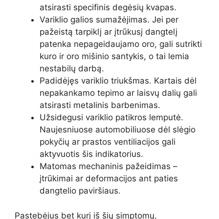
atsirasti specifinis degėsių kvapas.
Variklio galios sumažėjimas. Jei per
pažeistą tarpiklį ar įtrūkusį dangtelį
patenka nepageidaujamo oro, gali sutrikti
kuro ir oro mišinio santykis, o tai lemia
nestabilų darbą.
Padidėjęs variklio triukšmas. Kartais dėl
nepakankamo tepimo ar laisvų dalių gali
atsirasti metalinis barbenimas.
Užsidegusi variklio patikros lemputė.
Naujesniuose automobiliuose dėl slėgio
pokyčių ar prastos ventiliacijos gali
aktyvuotis šis indikatorius.
Matomas mechaninis pažeidimas –
įtrūkimai ar deformacijos ant paties
dangtelio paviršiaus.
Pastebėjus bet kurį iš šių simptomų,