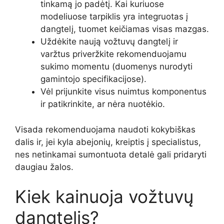
tinkamą jo padėtį. Kai kuriuose
modeliuose tarpiklis yra integruotas į
dangtelį, tuomet keičiamas visas mazgas.
Uždėkite naują vožtuvų dangtelį ir
varžtus priveržkite rekomenduojamu
sukimo momentu (duomenys nurodyti
gamintojo specifikacijose).
Vėl prijunkite visus nuimtus komponentus
ir patikrinkite, ar nėra nuotėkio.
Visada rekomenduojama naudoti kokybiškas
dalis ir, jei kyla abejonių, kreiptis į specialistus,
nes netinkamai sumontuota detalė gali pridaryti
daugiau žalos.
Kiek kainuoja vožtuvų
dangtelis?