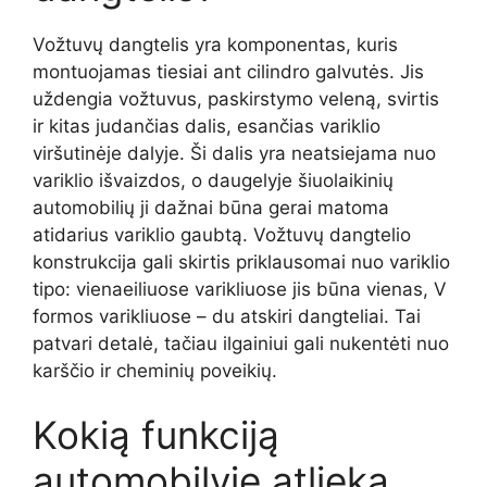
Vožtuvų dangtelis yra komponentas, kuris
montuojamas tiesiai ant cilindro galvutės. Jis
uždengia vožtuvus, paskirstymo veleną, svirtis
ir kitas judančias dalis, esančias variklio
viršutinėje dalyje. Ši dalis yra neatsiejama nuo
variklio išvaizdos, o daugelyje šiuolaikinių
automobilių ji dažnai būna gerai matoma
atidarius variklio gaubtą. Vožtuvų dangtelio
konstrukcija gali skirtis priklausomai nuo variklio
tipo: vienaeiliuose varikliuose jis būna vienas, V
formos varikliuose – du atskiri dangteliai. Tai
patvari detalė, tačiau ilgainiui gali nukentėti nuo
karščio ir cheminių poveikių.
Kokią funkciją
automobilyje atlieka