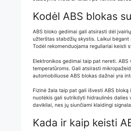
Kodėl ABS blokas s
ABS bloko gedimai gali atsirasti dėl įvair
užterštas stabdžių skystis. Laikui bėgant s
Todėl rekomenduojama reguliariai keisti 
Elektronikos gedimai taip pat nereti. ABS
temperatūroms. Gali atsirasti mikropažeidi
automobiliuose ABS blokas dažnai yra int
Fizinė žala taip pat gali išvesti ABS bloką 
nuotėkis gali sutrikdyti hidraulinės dalies v
davikliai, nes jų siunčiami klaidingi signal
Kada ir kaip keisti 