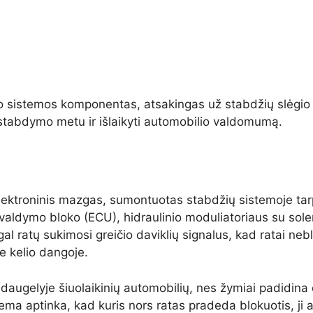
o sistemos komponentas, atsakingas už stabdžių slėgio r
 stabdymo metu ir išlaikyti automobilio valdomumą.
?
elektroninis mazgas, sumontuotas stabdžių sistemoje tarp
aldymo bloko (ECU), hidraulinio moduliatoriaus su soleno
gal ratų sukimosi greičio daviklių signalus, kad ratai neb
je kelio dangoje.
daugelyje šiuolaikinių automobilių, nes žymiai padidin
istema aptinka, kad kuris nors ratas pradeda blokuotis, ji