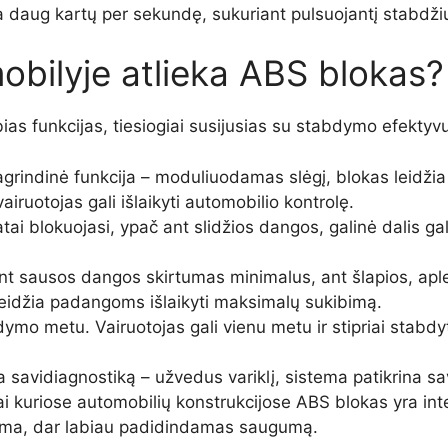
ta daug kartų per sekundę, sukuriant pulsuojantį stabdži
obilyje atlieka ABS blokas?
bias funkcijas, tiesiogiai susijusias su stabdymo efekty
rindinė funkcija – moduliuodamas slėgį, blokas leidžia 
iruotojas gali išlaikyti automobilio kontrolę.
tai blokuojasi, ypač ant slidžios dangos, galinė dalis gal
t sausos dangos skirtumas minimalus, ant šlapios, aple
idžia padangoms išlaikyti maksimalų sukibimą.
o metu. Vairuotojas gali vienu metu ir stipriai stabdyti,
ka savidiagnostiką – užvedus variklį, sistema patikrina s
ai kuriose automobilių konstrukcijose ABS blokas yra in
tema, dar labiau padidindamas saugumą.