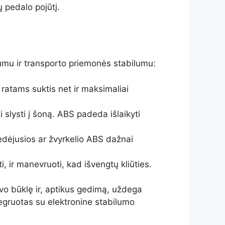
ų pedalo pojūtį.
vumu ir transporto priemonės stabilumu:
ratams suktis net ir maksimaliai
i slysti į šoną. ABS padeda išlaikyti
dėjusios ar žvyrkelio ABS dažnai
 ir manevruoti, kad išvengtų kliūties.
avo būklę ir, aptikus gedimą, uždega
tegruotas su elektronine stabilumo