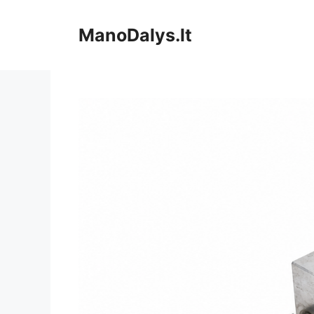
Pereiti
prie
ManoDalys.lt
turinio