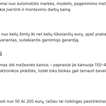
usomai nuo automobilio markės, modelio, pagaminimo metų
a įvertinti ir montavimo darbų kainą.
 nuo kelių šimtų iki net kelių tūkstančių eurų, ypač pra
ariantas, suteikiantis gamintojo garantiją.
s
nkimas dėl mažesnės kainos – paprastai jie kainuoja 150
onikos plokštės, todėl toks blokas gali tarnauti beveik t
ti nuo 50 iki 200 eurų, tačiau tai rizikingas pasirinkim