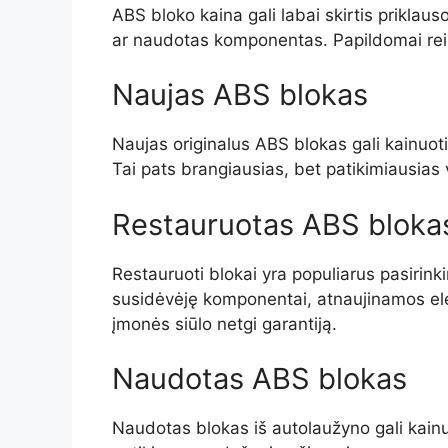
ABS bloko kaina gali labai skirtis prikla
ar naudotas komponentas. Papildomai reiki
Naujas ABS blokas
Naujas originalus ABS blokas gali kainuoti
Tai pats brangiausias, bet patikimiausias v
Restauruotas ABS bloka
Restauruoti blokai yra populiarus pasiri
susidėvėję komponentai, atnaujinamos elektr
įmonės siūlo netgi garantiją.
Naudotas ABS blokas
Naudotas blokas iš autolaužyno gali kainuo