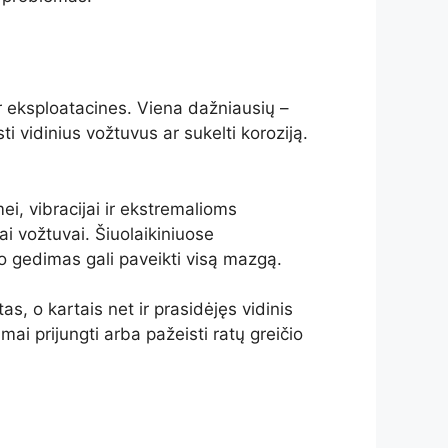
ir eksploatacines. Viena dažniausių –
i vidinius vožtuvus ar sukelti koroziją.
i, vibracijai ir ekstremalioms
ai vožtuvai. Šiuolaikiniuose
 gedimas gali paveikti visą mazgą.
as, o kartais net ir prasidėjęs vidinis
amai prijungti arba pažeisti ratų greičio