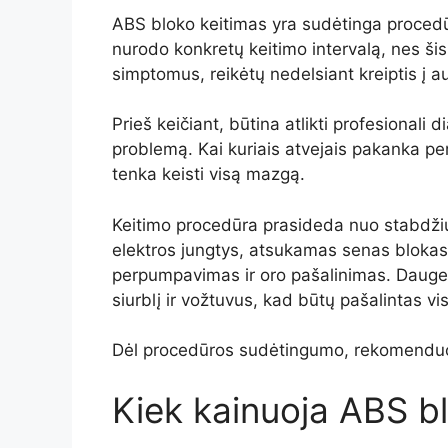
ABS bloko keitimas yra sudėtinga procedūra
nurodo konkretų keitimo intervalą, nes š
simptomus, reikėtų nedelsiant kreiptis į a
Prieš keičiant, būtina atlikti profesionali 
problemą. Kai kuriais atvejais pakanka pe
tenka keisti visą mazgą.
Keitimo procedūra prasideda nuo stabdžių 
elektros jungtys, atsukamas senas bloka
perpumpavimas ir oro pašalinimas. Daugely
siurblį ir vožtuvus, kad būtų pašalintas v
Dėl procedūros sudėtingumo, rekomenduojam
Kiek kainuoja ABS b