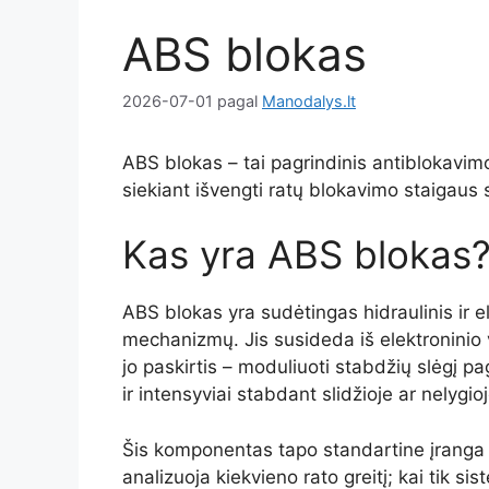
ABS blokas
2026-07-01
pagal
Manodalys.lt
ABS blokas – tai pagrindinis antiblokavim
siekiant išvengti ratų blokavimo staigaus
Kas yra ABS blokas
ABS blokas yra sudėtingas hidraulinis ir 
mechanizmų. Jis susideda iš elektroninio v
jo paskirtis – moduliuoti stabdžių slėgį pa
ir intensyviai stabdant slidžioje ar nelygio
Šis komponentas tapo standartine įranga 
analizuoja kiekvieno rato greitį; kai tik s