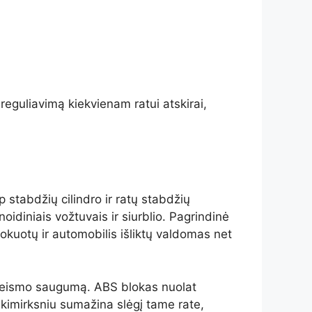
eguliavimą kiekvienam ratui atskirai,
 stabdžių cilindro ir ratų stabdžių
idiniais vožtuvais ir siurblio. Pagrindinė
lokuotų ir automobilis išliktų valdomas net
a eismo saugumą. ABS blokas nuolat
 akimirksniu sumažina slėgį tame rate,