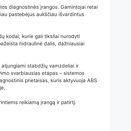
lios diagnostinės įrangos. Gamintojai retai
iau pastebėjus aukščiau išvardintus
 kodai, kurie gali tiksliai nurodyti
ažeista hidraulinė dalis, dažniausiai
atjungiami stabdžių vamzdeliai ir
vimo svarbiausias etapas – sistemos
agnostinis prietaisas, kuris aktyvuoja ABS
je.
tiems reikiamą įrangą ir patirtį.