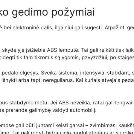
ko gedimo požymiai
 bei elektroninė dalis, ilgainiui gali sugesti. Atpažinti
 skydelyje įsižiebia ABS lemputė. Tai gali reikšti tiek la
sidegti tik tam tikromis sąlygomis, pavyzdžiui, po staige
pedalo elgesys. Sveika sistema, intensyviai stabdant, s
šnykti arba tapti nereguliarus. Kai kuriais atvejais pedala
us stabdymo metu. Jei ABS neveikia, ratai gali lengvai u
jas praranda galimybę valdyti automobilį.
mose gali būti juntami keisti garsai – zvimbimas, kaukšėj
mo. Tai gali rodyti hidraulinio moduliatoriaus ar siurbli