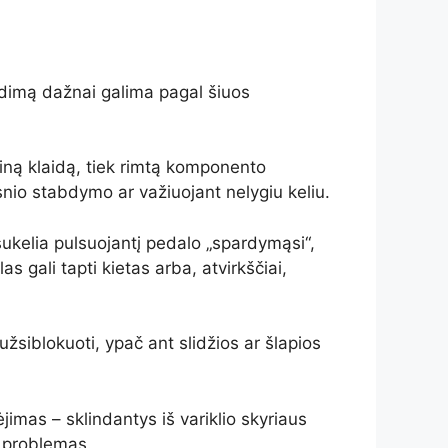
 gedimą dažnai galima pagal šiuos
ikiną klaidą, tiek rimtą komponento
snio stabdymo ar važiuojant nelygiu keliu.
ukelia pulsuojantį pedalo „spardymąsi“,
s gali tapti kietas arba, atvirkščiai,
žsiblokuoti, ypač ant slidžios ar šlapios
imas – sklindantys iš variklio skyriaus
o problemas.