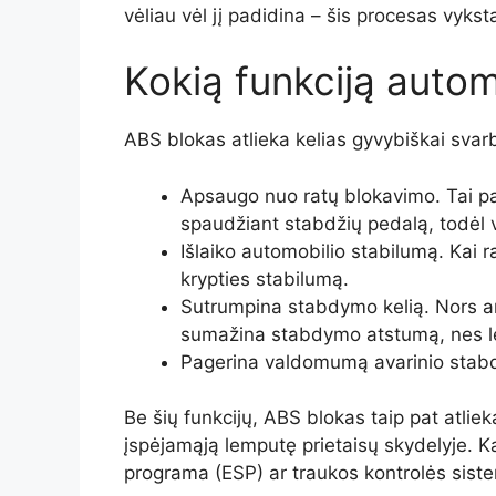
vėliau vėl jį padidina – šis procesas vyks
Kokią funkciją autom
ABS blokas atlieka kelias gyvybiškai svar
Apsaugo nuo ratų blokavimo. Tai pag
spaudžiant stabdžių pedalą, todėl va
Išlaiko automobilio stabilumą. Kai ra
krypties stabilumą.
Sutrumpina stabdymo kelią. Nors an
sumažina stabdymo atstumą, nes le
Pagerina valdomumą avarinio stabdym
Be šių funkcijų, ABS blokas taip pat atlie
įspėjamąją lemputę prietaisų skydelyje. K
programa (ESP) ar traukos kontrolės sis