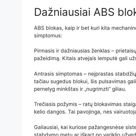
Dažniausiai ABS blo
ABS blokas, kaip ir bet kuri kita mechaninė
simptomus:
Pirmasis ir dažniausias ženklas – prietaisų
pažeidimą. Kitais atvejais lemputė gali už
Antrasis simptomas – neįprastas stabdžių 
tačiau sugedus blokui, šis pulsavimas gali i
pernelyg minkštas ir „nugrimzti“ giliau.
Trečiasis požymis – ratų blokavimas staiga
kelio dangos. Tai pavojinga, nes vairuoto
Galiausiai, kai kuriose pažangesnėse siste
stabdymo metu ar iškart po variklio užvedi