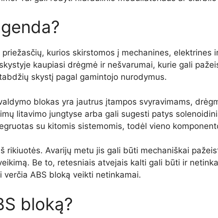
ugenda?
ių priežasčių, kurios skirstomos į mechanines, elektrines 
kystyje kaupiasi drėgmė ir nešvarumai, kurie gali pažeist
stabdžių skystį pagal gamintojo nurodymus.
 valdymo blokas yra jautrus įtampos svyravimams, drėgme
mų litavimo jungtyse arba gali sugesti patys solenoidini
egruotas su kitomis sistemomis, todėl vieno komponento
iš rikiuotės. Avarijų metu jis gali būti mechaniškai pažeist
eikimą. Be to, retesniais atvejais kalti gali būti ir netink
ai verčia ABS bloką veikti netinkamai.
ABS bloką?