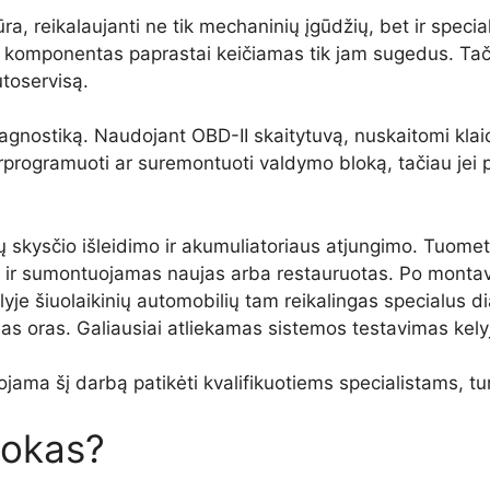
, reikalaujanti ne tik mechaninių įgūdžių, bet ir specia
is komponentas paprastai keičiamas tik jam sugedus. Tač
utoservisą.
diagnostiką. Naudojant OBD-II skaitytuvą, nuskaitomi klaidų
rprogramuoti ar suremontuoti valdymo bloką, tačiau jei p
skysčio išleidimo ir akumuliatoriaus atjungimo. Tuomet 
s ir sumontuojamas naujas arba restauruotas. Po monta
je šiuolaikinių automobilių tam reikalingas specialus di
isas oras. Galiausiai atliekamas sistemos testavimas kely
a šį darbą patikėti kvalifikuotiems specialistams, turin
lokas?