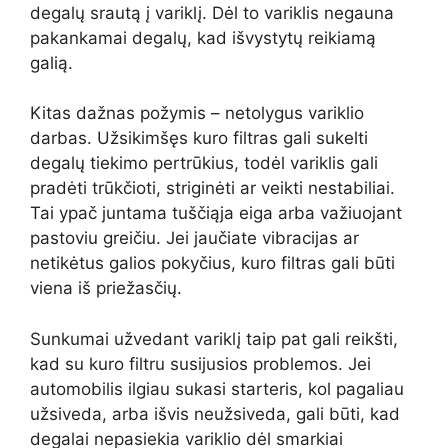
degalų srautą į variklį. Dėl to variklis negauna
pakankamai degalų, kad išvystytų reikiamą
galią.
Kitas dažnas požymis – netolygus variklio
darbas. Užsikimšęs kuro filtras gali sukelti
degalų tiekimo pertrūkius, todėl variklis gali
pradėti trūkčioti, striginėti ar veikti nestabiliai.
Tai ypač juntama tuščiąja eiga arba važiuojant
pastoviu greičiu. Jei jaučiate vibracijas ar
netikėtus galios pokyčius, kuro filtras gali būti
viena iš priežasčių.
Sunkumai užvedant variklį taip pat gali reikšti,
kad su kuro filtru susijusios problemos. Jei
automobilis ilgiau sukasi starteris, kol pagaliau
užsiveda, arba išvis neužsiveda, gali būti, kad
degalai nepasiekia variklio dėl smarkiai