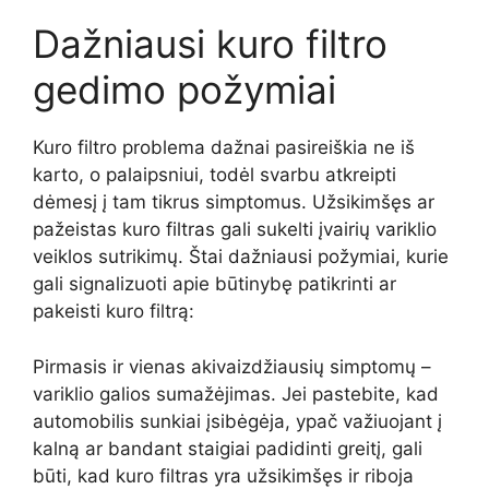
Dažniausi kuro filtro
gedimo požymiai
Kuro filtro problema dažnai pasireiškia ne iš
karto, o palaipsniui, todėl svarbu atkreipti
dėmesį į tam tikrus simptomus. Užsikimšęs ar
pažeistas kuro filtras gali sukelti įvairių variklio
veiklos sutrikimų. Štai dažniausi požymiai, kurie
gali signalizuoti apie būtinybę patikrinti ar
pakeisti kuro filtrą:
Pirmasis ir vienas akivaizdžiausių simptomų –
variklio galios sumažėjimas. Jei pastebite, kad
automobilis sunkiai įsibėgėja, ypač važiuojant į
kalną ar bandant staigiai padidinti greitį, gali
būti, kad kuro filtras yra užsikimšęs ir riboja