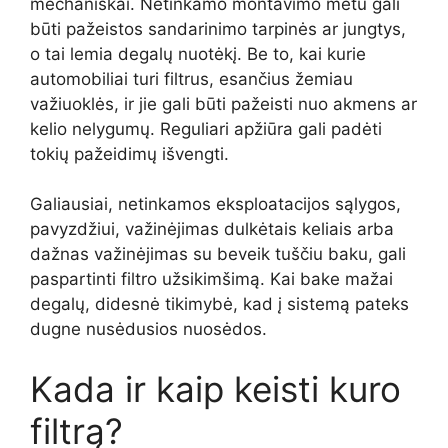
mechaniškai. Netinkamo montavimo metu gali
būti pažeistos sandarinimo tarpinės ar jungtys,
o tai lemia degalų nuotėkį. Be to, kai kurie
automobiliai turi filtrus, esančius žemiau
važiuoklės, ir jie gali būti pažeisti nuo akmens ar
kelio nelygumų. Reguliari apžiūra gali padėti
tokių pažeidimų išvengti.
Galiausiai, netinkamos eksploatacijos sąlygos,
pavyzdžiui, važinėjimas dulkėtais keliais arba
dažnas važinėjimas su beveik tuščiu baku, gali
paspartinti filtro užsikimšimą. Kai bake mažai
degalų, didesnė tikimybė, kad į sistemą pateks
dugne nusėdusios nuosėdos.
Kada ir kaip keisti kuro
filtrą?