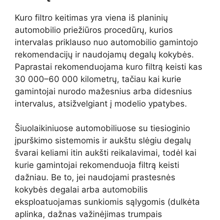
Kuro filtro keitimas yra viena iš planinių
automobilio priežiūros procedūrų, kurios
intervalas priklauso nuo automobilio gamintojo
rekomendacijų ir naudojamų degalų kokybės.
Paprastai rekomenduojama kuro filtrą keisti kas
30 000–60 000 kilometrų, tačiau kai kurie
gamintojai nurodo mažesnius arba didesnius
intervalus, atsižvelgiant į modelio ypatybes.
Šiuolaikiniuose automobiliuose su tiesioginio
įpurškimo sistemomis ir aukštu slėgiu degalų
švarai keliami itin aukšti reikalavimai, todėl kai
kurie gamintojai rekomenduoja filtrą keisti
dažniau. Be to, jei naudojami prastesnės
kokybės degalai arba automobilis
eksploatuojamas sunkiomis sąlygomis (dulkėta
aplinka, dažnas važinėjimas trumpais