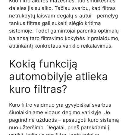
Kuo filtro akutės mažesnės, tuo smulkesnes
daleles jis sulaiko. Tačiau svarbu, kad filtras
netrukdytų laisvam degalų srautui – pernelyg
tankus filtras gali sukelti slėgio kritimą
sistemoje. Todėl gamintojai parenka optimalų
balansą tarp filtravimo kokybės ir pralaidumo,
atitinkantį konkretaus variklio reikalavimus.
Kokią funkciją
automobilyje atlieka
kuro filtras?
Kuro filtro vaidmuo yra gyvybiškai svarbus
šiuolaikiniame vidaus degimo variklyje. Jo
pagrindinė užduotis – apsaugoti kuro sistemą
nuo užteršimo. Degalai, prieš patekdami į