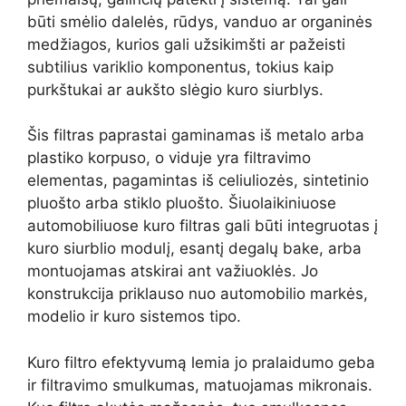
būti smėlio dalelės, rūdys, vanduo ar organinės
medžiagos, kurios gali užsikimšti ar pažeisti
subtilius variklio komponentus, tokius kaip
purkštukai ar aukšto slėgio kuro siurblys.
Šis filtras paprastai gaminamas iš metalo arba
plastiko korpuso, o viduje yra filtravimo
elementas, pagamintas iš celiuliozės, sintetinio
pluošto arba stiklo pluošto. Šiuolaikiniuose
automobiliuose kuro filtras gali būti integruotas į
kuro siurblio modulį, esantį degalų bake, arba
montuojamas atskirai ant važiuoklės. Jo
konstrukcija priklauso nuo automobilio markės,
modelio ir kuro sistemos tipo.
Kuro filtro efektyvumą lemia jo pralaidumo geba
ir filtravimo smulkumas, matuojamas mikronais.