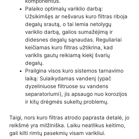
komponentus.
Palaiko optimalų variklio darbą:
Užsikimšęs ar nešvarus kuro filtras riboja
degalų srautą, o tai lemia netolygų
variklio darbą, galios sumažėjimą ir
didesnes degalų sąnaudas. Reguliariai
keičiamas kuro filtras užtikrina, kad
variklis gautų reikiamą kiekį švarių
degalų.
Prailgina visos kuro sistemos tarnavimo
laiką: Sulaikydamas vandenį (ypač
dyzeliniuose filtruose su vandens
separatoriumi), jis apsaugo nuo korozijos
ir kitų drėgmės sukeltų problemų.
Taigi, nors kuro filtras atrodo paprasta detalė, jo
reikšmė yra milžiniška. Laiku neatlikus keitimo,
gali kilti rimtų pasekmių visam varikliui.