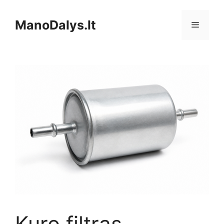
Pereiti
prie
ManoDalys.lt
Meniu
turinio
Kuro filtras