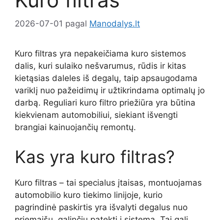
2026-07-01
pagal
Manodalys.lt
Kuro filtras yra nepakeičiama kuro sistemos
dalis, kuri sulaiko nešvarumus, rūdis ir kitas
kietąsias daleles iš degalų, taip apsaugodama
variklį nuo pažeidimų ir užtikrindama optimalų jo
darbą. Reguliari kuro filtro priežiūra yra būtina
kiekvienam automobiliui, siekiant išvengti
brangiai kainuojančių remontų.
Kas yra kuro filtras?
Kuro filtras – tai specialus įtaisas, montuojamas
automobilio kuro tiekimo linijoje, kurio
pagrindinė paskirtis yra išvalyti degalus nuo
priemaišų, galinčių patekti į sistemą. Tai gali