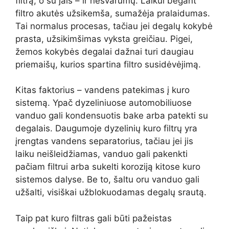
filtrą, o su jais – ir nešvarumų. Laikui bėgant
filtro akutės užsikemša, sumažėja pralaidumas.
Tai normalus procesas, tačiau jei degalų kokybė
prasta, užsikimšimas vyksta greičiau. Pigei,
žemos kokybės degalai dažnai turi daugiau
priemaišų, kurios spartina filtro susidėvėjimą.
Kitas faktorius – vandens patekimas į kuro
sistemą. Ypač dyzeliniuose automobiliuose
vanduo gali kondensuotis bake arba patekti su
degalais. Daugumoje dyzelinių kuro filtrų yra
įrengtas vandens separatorius, tačiau jei jis
laiku neišleidžiamas, vanduo gali pakenkti
pačiam filtrui arba sukelti koroziją kitose kuro
sistemos dalyse. Be to, šaltu oru vanduo gali
užšalti, visiškai užblokuodamas degalų srautą.
Taip pat kuro filtras gali būti pažeistas