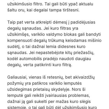
užsikimšusio filtro. Tai gali būti ypač aktualu
šaltu oru, kai degalai tampa tirštesni.
Taip pat verta atkreipti dėmesį į padidėjusias
degalų sąnaudas. Jei kuro filtras yra
užsikimšęs, variklio valdymo blokas gali bandyti
kompensuoti degalų trūkumą keisdamas mišinio
sudėtį, o tai dažnai lemia didesnes kuro
sąnaudas. Jei nepastebėjote kitų priežasčių,
kodėl automobilis pradėjo naudoti daugiau
degalų, verta patikrinti kuro filtrą.
Galiausiai, vienas iš retesnių, bet akivaizdžių
požymių yra patikros variklio lemputės
užsidegimas prietaisų skydelyje. Nors ši
lemputė gali reikšti įvairiausias problemas,
dažnai ją gali sukelti per mažas kuro slėgis
sistemoje, o tai gali būti dėl užsikimšusio kuro