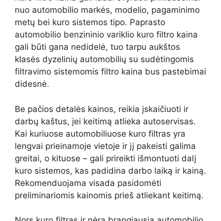
nuo automobilio markės, modelio, pagaminimo
metų bei kuro sistemos tipo. Paprasto
automobilio benzininio variklio kuro filtro kaina
gali būti gana nedidelė, tuo tarpu aukštos
klasės dyzelinių automobilių su sudėtingomis
filtravimo sistemomis filtro kaina bus pastebimai
didesnė.
Be pačios detalės kainos, reikia įskaičiuoti ir
darbų kaštus, jei keitimą atlieka autoservisas.
Kai kuriuose automobiliuose kuro filtras yra
lengvai prieinamoje vietoje ir jį pakeisti galima
greitai, o kituose – gali prireikti išmontuoti dalį
kuro sistemos, kas padidina darbo laiką ir kainą.
Rekomenduojama visada pasidomėti
preliminariomis kainomis prieš atliekant keitimą.
Nors kuro filtras ir nėra brangiausia automobilio