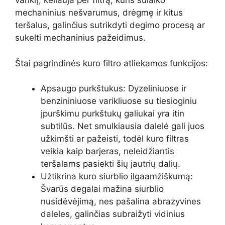
variklį, keliauja per filtrą, kuris sulaiko
mechaninius nešvarumus, drėgmę ir kitus
teršalus, galinčius sutrikdyti degimo procesą ar
sukelti mechaninius pažeidimus.
Štai pagrindinės kuro filtro atliekamos funkcijos:
Apsaugo purkštukus: Dyzeliniuose ir
benzininiuose varikliuose su tiesioginiu
įpurškimu purkštukų galiukai yra itin
subtilūs. Net smulkiausia dalelė gali juos
užkimšti ar pažeisti, todėl kuro filtras
veikia kaip barjeras, neleidžiantis
teršalams pasiekti šių jautrių dalių.
Užtikrina kuro siurblio ilgaamžiškumą:
Švarūs degalai mažina siurblio
nusidėvėjimą, nes pašalina abrazyvines
daleles, galinčias subraižyti vidinius