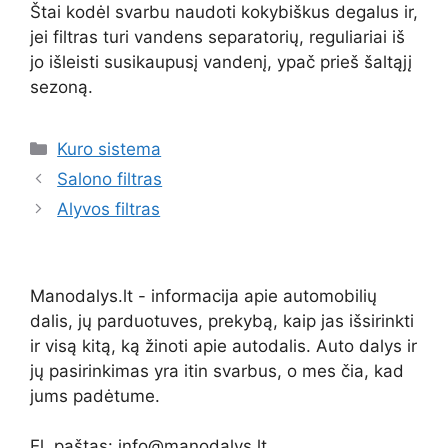
Štai kodėl svarbu naudoti kokybiškus degalus ir,
jei filtras turi vandens separatorių, reguliariai iš
jo išleisti susikaupusį vandenį, ypač prieš šaltąjį
sezoną.
Kategorijos
Kuro sistema
Salono filtras
Alyvos filtras
Manodalys.lt - informacija apie automobilių
dalis, jų parduotuves, prekybą, kaip jas išsirinkti
ir visą kitą, ką žinoti apie autodalis. Auto dalys ir
jų pasirinkimas yra itin svarbus, o mes čia, kad
jums padėtume.
El. paštas: info@manodalys.lt