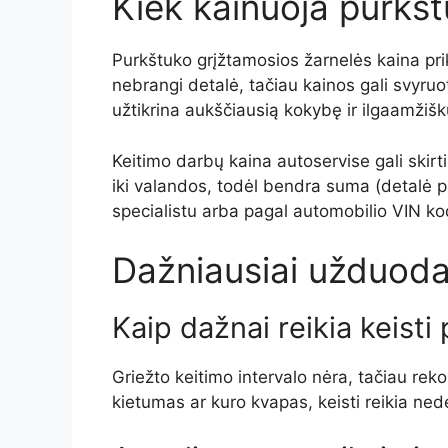
Kiek kainuoja purkšt
Purkštuko grįžtamosios žarnelės kaina prik
nebrangi detalė, tačiau kainos gali svyruo
užtikrina aukščiausią kokybę ir ilgaamžišk
Keitimo darbų kaina autoservise gali skirt
iki valandos, todėl bendra suma (detalė p
specialistu arba pagal automobilio VIN ko
Dažniausiai užduoda
Kaip dažnai reikia keist
Griežto keitimo intervalo nėra, tačiau re
kietumas ar kuro kvapas, keisti reikia nede