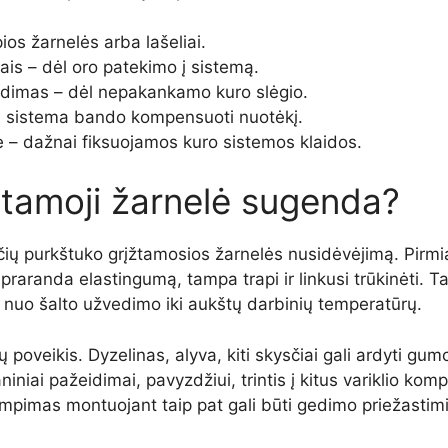
pios žarnelės arba lašeliai.
ais – dėl oro patekimo į sistemą.
aradimas – dėl nepakankamo kuro slėgio.
s sistema bando kompensuoti nuotėkį.
ė – dažnai fiksuojamos kuro sistemos klaidos.
žtamoji žarnelė sugenda?
nčių purkštuko grįžtamosios žarnelės nusidėvėjimą. Pirm
raranda elastingumą, tampa trapi ir linkusi trūkinėti. Ta
– nuo šalto užvedimo iki aukštų darbinių temperatūrų.
poveikis. Dyzelinas, alyva, kiti skysčiai gali ardyti gumo
ai pažeidimai, pavyzdžiui, trintis į kitus variklio kompo
mpimas montuojant taip pat gali būti gedimo priežastimi