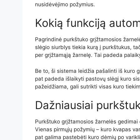
nusidėvėjimo požymius.
Kokią funkciją autom
Pagrindinė purkštuko grįžtamosios žarnelės
slėgio siurblys tiekia kurą į purkštukus, t
per grįžtamąją žarnelę. Tai padeda palaiky
Be to, ši sistema leidžia pašalinti iš kuro 
pat padeda išlaikyti pastovų slėgį kuro si
pažeidžiama, gali sutrikti visas kuro tiekim
Dažniausiai purkštu
Purkštuko grįžtamosios žarnelės gedimai da
Vienas pirmųjų požymių – kuro kvapas varik
pat galima pastebėti kuro dėmių po varikl