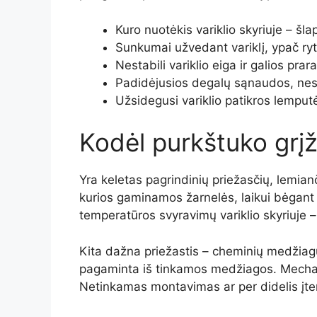
Kuro nuotėkis variklio skyriuje – šla
Sunkumai užvedant variklį, ypač ryt
Nestabili variklio eiga ir galios pr
Padidėjusios degalų sąnaudos, ne
Užsidegusi variklio patikros lemput
Kodėl purkštuko grį
Yra keletas pagrindinių priežasčių, lemia
kurios gaminamos žarnelės, laikui bėgant p
temperatūros svyravimų variklio skyriuje 
Kita dažna priežastis – cheminių medžiagų 
pagaminta iš tinkamos medžiagos. Mechanini
Netinkamas montavimas ar per didelis įte