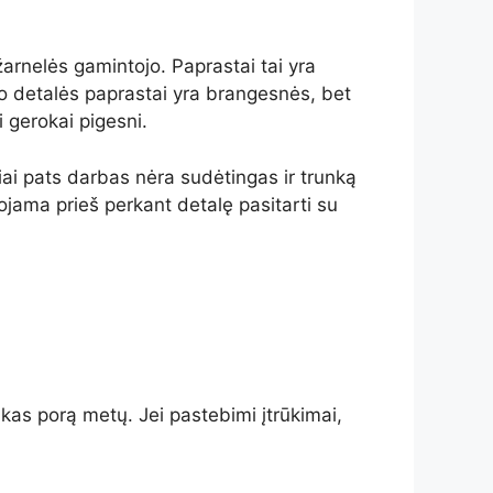
žarnelės gamintojo. Paprastai tai yra
ojo detalės paprastai yra brangesnės, bet
i gerokai pigesni.
siai pats darbas nėra sudėtingas ir trunką
jama prieš perkant detalę pasitarti su
kas porą metų. Jei pastebimi įtrūkimai,