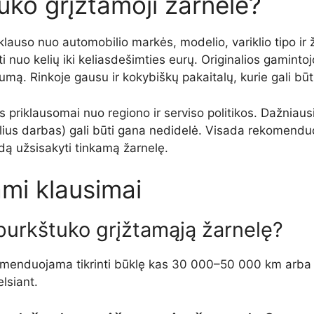
uko grįžtamoji žarnelė?
lauso nuo automobilio markės, modelio, variklio tipo ir 
ti nuo kelių iki keliasdešimties eurų. Originalios gamint
umą. Rinkoje gausu ir kokybiškų pakaitalų, kurie gali būt
is priklausomai nuo regiono ir serviso politikos. Dažniau
lius darbas) gali būti gana nedidelė. Visada rekomenduo
dą užsisakyti tinkamą žarnelę.
mi klausimai
i purkštuko grįžtamąją žarnelę?
komenduojama tikrinti būklę kas 30 000–50 000 km arba 
lsiant.