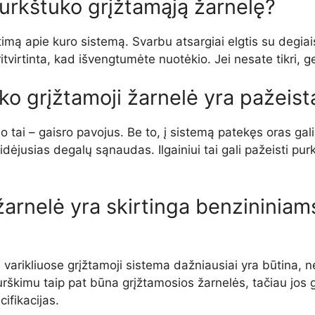
 purkštuko grįžtamąją žarnelę?
ratimą apie kuro sistemą. Svarbu atsargiai elgtis su degiai
ritvirtinta, kad išvengtumėte nuotėkio. Jei nesate tikri, ge
uko grįžtamoji žarnelė yra pažeista
 o tai – gaisro pavojus. Be to, į sistemą patekęs oras ga
dėjusias degalų sąnaudas. Ilgainiui tai gali pažeisti pur
žarnelė yra skirtinga benzininiam
se varikliuose grįžtamoji sistema dažniausiai yra būtina, 
purškimu taip pat būna grįžtamosios žarnelės, tačiau jos g
cifikacijas.