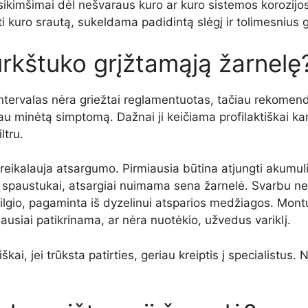
užsikimšimai dėl nešvaraus kuro ar kuro sistemos korozijos
ti kuro srautą, sukeldama padidintą slėgį ir tolimesnius
purkštuko grįžtamąją žarnelę
ntervalas nėra griežtai reglamentuotas, tačiau rekomen
au minėtą simptomą. Dažnai ji keičiama profilaktiškai ka
ltru.
eikalauja atsargumo. Pirmiausia būtina atjungti akumulia
 spaustukai, atsargiai nuimama sena žarnelė. Svarbu nep
r ilgio, pagaminta iš dyzelinui atsparios medžiagos. Montu
usiai patikrinama, ar nėra nuotėkio, užvedus variklį.
iškai, jei trūksta patirties, geriau kreiptis į specialistu