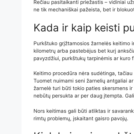
Rečiau pasitaikanti priežastis – vidiniai 
ne tik mechaniškai pažeista, bet ir blokuo
Kada ir kaip keisti 
Purkštuko grįžtamosios žarnelės keitimo i
kilometrų arba pastebėjus bet kurį anksči
pavyzdžiui, purkštukų tarpinėmis ar kuro fi
Keitimo procedūra nėra sudėtinga, tačiau r
Tuomet nuimami seni žarnelių antgaliai ar
žarnelė turi būti tokio paties skersmens i
nebūtų persukta ar per daug įtempta. Galia
Nors keitimas gali būti atliktas ir savarank
rimtų problemų, įskaitant gaisro pavojų.