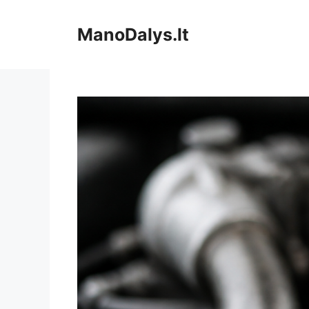
Pereiti
prie
ManoDalys.lt
turinio