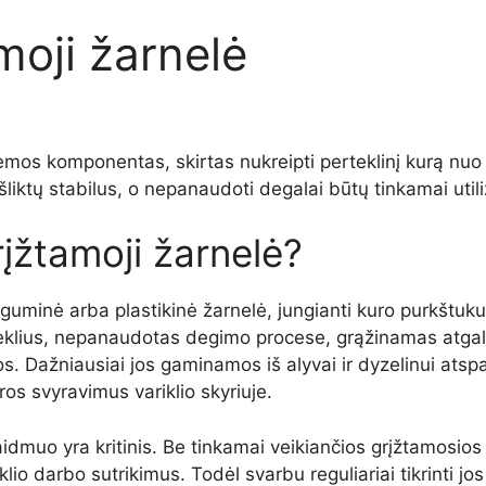
moji žarnelė
emos komponentas, skirtas nukreipti perteklinį kurą nuo 
 išliktų stabilus, o nepanaudoti degalai būtų tinkamai uti
įžtamoji žarnelė?
 guminė arba plastikinė žarnelė, jungianti kuro purkštuku
eklius, nepanaudotas degimo procese, grąžinamas atgal.
jos. Dažniausiai jos gaminamos iš alyvai ir dyzelinui atsp
s svyravimus variklio skyriuje.
dmuo yra kritinis. Be tinkamai veikiančios grįžtamosios ža
iklio darbo sutrikimus. Todėl svarbu reguliariai tikrinti jo