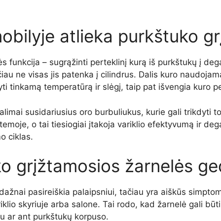
obilyje atlieka purkštuko gr
 funkcija – sugrąžinti perteklinį kurą iš purkštukų į de
ačiau ne visas jis patenka į cilindrus. Dalis kuro naudojam
ti tinkamą temperatūrą ir slėgį, taip pat išvengia kuro pe
galimai susidariusius oro burbuliukus, kurie gali trikdyti 
stemoje, o tai tiesiogiai įtakoja variklio efektyvumą ir d
o ciklas.
ko grįžtamosios žarnelės g
žnai pasireiškia palaipsniui, tačiau yra aiškūs simptomai
lio skyriuje arba salone. Tai rodo, kad žarnelė gali būt
iu ar ant purkštukų korpuso.