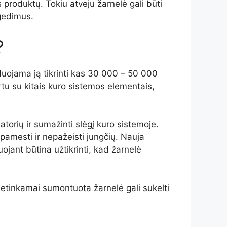
 produktų. Tokiu atveju žarnelė gali būti
 gedimus.
?
duojama ją tikrinti kas 30 000 – 50 000
rtu su kitais kuro sistemos elementais,
torių ir sumažinti slėgį kuro sistemoje.
amesti ir nepažeisti jungčių. Nauja
ojant būtina užtikrinti, kad žarnelė
s. Netinkamai sumontuota žarnelė gali sukelti