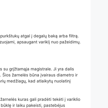
purkštukų atgal į degalų baką arba filtrą.
lizuojami, apsaugant variklį nuo pažeidimų.
s su grįžtamąja magistrale. Ji yra dalis
 Šios žarnelės būna įvairaus diametro ir
arių medžiagų, kad atlaikytų nuolatinį
rnelės kuras gali pradėti tekėti į variklio
s būklę ir laiku pakeisti, pastebėjus