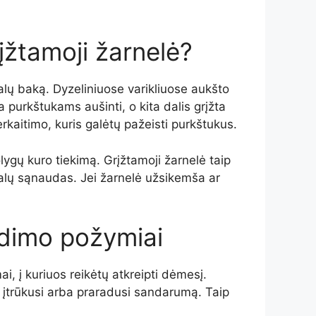
įžtamoji žarnelė?
galų baką. Dyzeliniuose varikliuose aukšto
a purkštukams aušinti, o kita dalis grįžta
rkaitimo, kuris galėtų pažeisti purkštukus.
tolygų kuro tiekimą. Grįžtamoji žarnelė taip
egalų sąnaudas. Jei žarnelė užsikemša ar
edimo požymiai
, į kuriuos reikėtų atkreipti dėmesį.
i įtrūkusi arba praradusi sandarumą. Taip