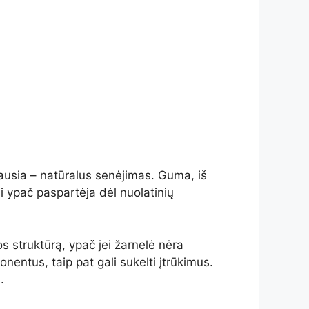
iausia – natūralus senėjimas. Guma, iš
i ypač paspartėja dėl nuolatinių
s struktūrą, ypač jei žarnelė nėra
nentus, taip pat gali sukelti įtrūkimus.
.