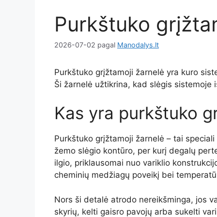
Purkštuko grįžta
2026-07-02
pagal
Manodalys.lt
Purkštuko grįžtamoji žarnelė yra kuro sist
Ši žarnelė užtikrina, kad slėgis sistemoje
Kas yra purkštuko gr
Purkštuko grįžtamoji žarnelė – tai speciali
žemo slėgio kontūro, per kurį degalų pert
ilgio, priklausomai nuo variklio konstrukci
cheminių medžiagų poveikį bei temperatūro
Nors ši detalė atrodo nereikšminga, jos vai
skyrių, kelti gaisro pavojų arba sukelti var