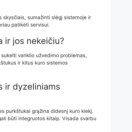
s skysčiais, sumažinti slėgį sistemoje ir
riau patikėti servisui.
 ir jos nekeičiu?
li sukelti variklio užvedimo problemas,
kštukus ir kitus kuro sistemos
s ir dyzeliniams
nes purkštukai grąžina didesnį kuro kiekį.
ali būti integruotos kitaip. Visada svarbu