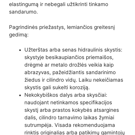
elastingumą ir nebegali užtikrinti tinkamo
sandarumo.
Pagrindinės priežastys, lemiančios greitesnį
gedimą:
Užterštas arba senas hidraulinis skystis:
skystyje besikaupiančios priemaišos,
drėgmė ar metalo drožlės veikia kaip
abrazyvas, pažeidžiantis sandarinimo
žiedus ir cilindro vidų. Laiku nekeičiamas
skystis gali sukelti koroziją.
Nekokybiškos dalys arba skysčiai:
naudojant netinkamos specifikacijos
skystį arba prastos kokybės atsargines
dalis, cilindro tarnavimo laikas žymiai
sutrumpėja. Visada rekomenduojama
rinktis originalias arba patikimų gamintojų