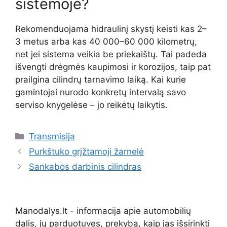
sistemoje?
Rekomenduojama hidraulinį skystį keisti kas 2–
3 metus arba kas 40 000–60 000 kilometrų,
net jei sistema veikia be priekaištų. Tai padeda
išvengti drėgmės kaupimosi ir korozijos, taip pat
prailgina cilindrų tarnavimo laiką. Kai kurie
gamintojai nurodo konkretų intervalą savo
serviso knygelėse – jo reikėtų laikytis.
Kategorijos
Transmisija
Purkštuko grįžtamoji žarnelė
Sankabos darbinis cilindras
Manodalys.lt - informacija apie automobilių
dalis, jų parduotuves, prekybą, kaip jas išsirinkti