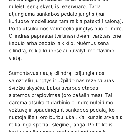
nuleisti seną skystį iš rezervuaro. Tada
atjungiama sankabos pedalo jungtis (kai
kuriuose modeliuose tam reikia patekti į saloną).
Po to atsukamos vamzdelio jungtys nuo cilindro.
Cilindras paprastai tvirtinasi dviem varžtais prie
kėbulo arba pedalo laikiklio. Nuėmus seną
cilindrą, reikia kruopščiai nuvalyti montavimo
vietą.
Sumontavus naują cilindrą, prijungiamos
vamzdelių jungtys ir užpildomas rezervuaras
šviežiu skysčiu. Labai svarbus etapas –
sistemos praplovimas (oro pašalinimas). Tai
daroma atsukant darbinio cilindro nuleidimo
vožtuvą ir spaudinėjant sankabos pedalą, kol
nustoja išeiti oro burbuliukai. Kai kuriais atvejais
reikalinga speciali slėginė įranga. Po to kelis
kartus patikrinamas pedalo standumas ir