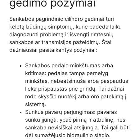
gedimo požymiai
Sankabos pagrindinio cilindro gedimai turi
keletą būdingų simptomų, kurie padeda laiku
diagnozuoti problemą ir išvengti rimtesnių
sankabos ar transmisijos pažeidimų. Štai
dažniausiai pasitaikantys požymiai:
Sankabos pedalo minkštumas arba
kritimas: pedalas tampa pernelyg
minkštas, nebeatsimuša arba paspaudus
lieka prispaustas prie grindų. Tai dažnai
rodo skysčio nuotėkį arba oro patekimą į
sistemą.
Sunkus pavarų perjungimas: pavaras
sunku įjungti, ypač pirmą ir atbulinę, nes
sankaba nevisiškai atsijungia. Tai gali būti
dėl sumažėjusio hidraulinio slėgio.