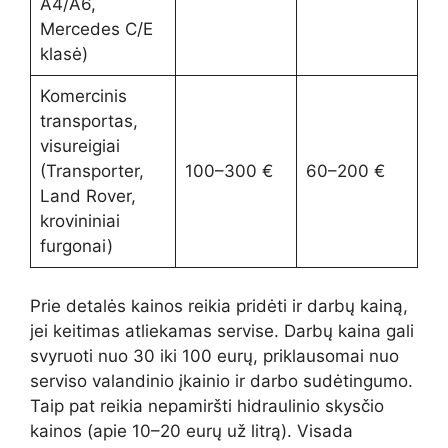
A4/A6,
Mercedes C/E
klasė)
Komercinis
transportas,
visureigiai
(Transporter,
100–300 €
60–200 €
Land Rover,
krovininiai
furgonai)
Prie detalės kainos reikia pridėti ir darbų kainą,
jei keitimas atliekamas servise. Darbų kaina gali
svyruoti nuo 30 iki 100 eurų, priklausomai nuo
serviso valandinio įkainio ir darbo sudėtingumo.
Taip pat reikia nepamiršti hidraulinio skysčio
kainos (apie 10–20 eurų už litrą). Visada