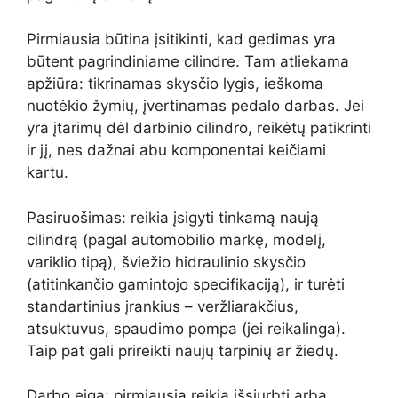
Pirmiausia būtina įsitikinti, kad gedimas yra
būtent pagrindiniame cilindre. Tam atliekama
apžiūra: tikrinamas skysčio lygis, ieškoma
nuotėkio žymių, įvertinamas pedalo darbas. Jei
yra įtarimų dėl darbinio cilindro, reikėtų patikrinti
ir jį, nes dažnai abu komponentai keičiami
kartu.
Pasiruošimas: reikia įsigyti tinkamą naują
cilindrą (pagal automobilio markę, modelį,
variklio tipą), šviežio hidraulinio skysčio
(atitinkančio gamintojo specifikaciją), ir turėti
standartinius įrankius – veržliarakčius,
atsuktuvus, spaudimo pompa (jei reikalinga).
Taip pat gali prireikti naujų tarpinių ar žiedų.
Darbo eiga: pirmiausia reikia išsiurbti arba