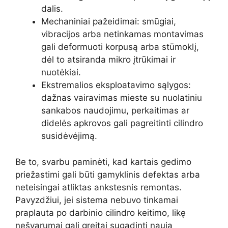
dalis.
Mechaniniai pažeidimai: smūgiai,
vibracijos arba netinkamas montavimas
gali deformuoti korpusą arba stūmoklį,
dėl to atsiranda mikro įtrūkimai ir
nuotėkiai.
Ekstremalios eksploatavimo sąlygos:
dažnas vairavimas mieste su nuolatiniu
sankabos naudojimu, perkaitimas ar
didelės apkrovos gali pagreitinti cilindro
susidėvėjimą.
Be to, svarbu paminėti, kad kartais gedimo
priežastimi gali būti gamyklinis defektas arba
neteisingai atliktas ankstesnis remontas.
Pavyzdžiui, jei sistema nebuvo tinkamai
praplauta po darbinio cilindro keitimo, likę
nešvarumai gali greitai sugadinti naują