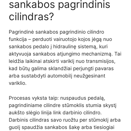
sankabos pagrindinis
cilindras?
Pagrindinė sankabos pagrindinio cilindro
funkcija – perduoti vairuotojo kojos jėgą nuo
sankabos pedalo į hidraulinę sistemą, kuri
aktyvuoja sankabos atjungimo mechanizmą. Tai
leidžia laikinai atskirti variklį nuo transmisijos,
kad būtų galima sklandžiai perjungti pavaras
arba sustabdyti automobilį neužgesinant
variklio.
Procesas vyksta taip: nuspaudus pedalą,
pagrindiniame cilindre stūmoklis stumia skystį
aukšto slėgio linija link darbinio cilindro.
Darbinis cilindras savo ruožtu per stūmoklį arba
guolį spaudžia sankabos šakę arba tiesiogiai