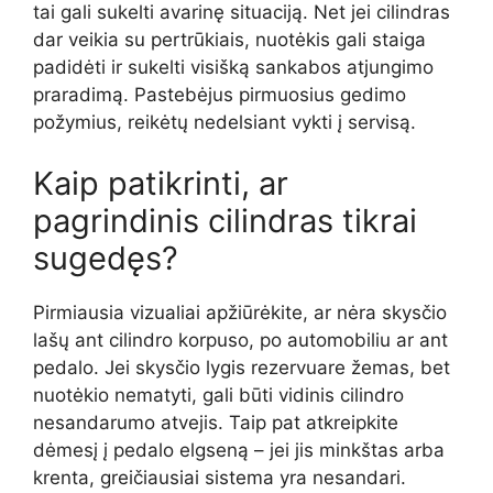
tai gali sukelti avarinę situaciją. Net jei cilindras
dar veikia su pertrūkiais, nuotėkis gali staiga
padidėti ir sukelti visišką sankabos atjungimo
praradimą. Pastebėjus pirmuosius gedimo
požymius, reikėtų nedelsiant vykti į servisą.
Kaip patikrinti, ar
pagrindinis cilindras tikrai
sugedęs?
Pirmiausia vizualiai apžiūrėkite, ar nėra skysčio
lašų ant cilindro korpuso, po automobiliu ar ant
pedalo. Jei skysčio lygis rezervuare žemas, bet
nuotėkio nematyti, gali būti vidinis cilindro
nesandarumo atvejis. Taip pat atkreipkite
dėmesį į pedalo elgseną – jei jis minkštas arba
krenta, greičiausiai sistema yra nesandari.