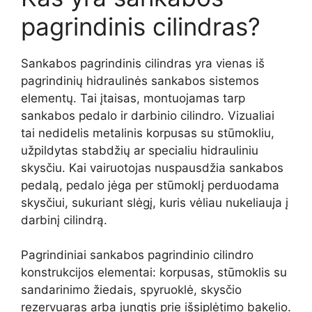
pagrindinis cilindras?
Sankabos pagrindinis cilindras yra vienas iš
pagrindinių hidraulinės sankabos sistemos
elementų. Tai įtaisas, montuojamas tarp
sankabos pedalo ir darbinio cilindro. Vizualiai
tai nedidelis metalinis korpusas su stūmokliu,
užpildytas stabdžių ar specialiu hidrauliniu
skysčiu. Kai vairuotojas nuspausdžia sankabos
pedalą, pedalo jėga per stūmoklį perduodama
skysčiui, sukuriant slėgį, kuris vėliau nukeliauja į
darbinį cilindrą.
Pagrindiniai sankabos pagrindinio cilindro
konstrukcijos elementai: korpusas, stūmoklis su
sandarinimo žiedais, spyruoklė, skysčio
rezervuaras arba jungtis prie išsiplėtimo bakelio.