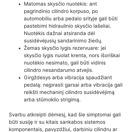
Matomas skysčio nuotėkis: ant
pagrindinio cilindro korpuso, po
automobiliu arba pedalo srityje gali būti
pastebimi hidraulinio skysčio lašeliai.
Nuotėkis dažnai atsiranda dėl
susidėvėjusių sandarinimo žiedų.
Žemas skysčio lygis rezervuare: jei
skysčio lygis nuolat krenta, nors išoriškai
nuotėkio nesimato, gali būti vidinis
cilindro nesandarumo atvejis.
Girgždesys arba vibracija spaudžiant
pedalą: neįprasti garsai arba vibracija gali
reikšti mechaninį cilindro susidėvėjimą
arba stūmoklio strigimą.
Svarbu atkreipti dėmesį, kad šie simptomai gali
būti susiję ir su kitais sankabos sistemos
komponentais, pavyzdžiui, darbiniu cilindru ar