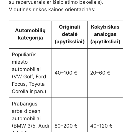
su rezervuarais ar išsiplėtimo bakeliais).
Vidutinės rinkos kainos orientacinės:
Originali
Kokybiškas
Automobilių
detalė
analogas
kategorija
(apytiksliai)
(apytiksliai)
Populiarūs
miesto
automobiliai
40–100 €
20–60 €
(VW Golf, Ford
Focus, Toyota
Corolla ir pan.)
Prabangūs
arba didesni
automobiliai
(BMW 3/5, Audi
80–200 €
40–120 €