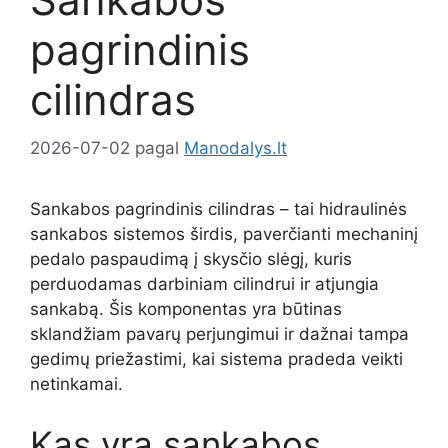
pagrindinis
cilindras
2026-07-02
pagal
Manodalys.lt
Sankabos pagrindinis cilindras – tai hidraulinės
sankabos sistemos širdis, paverčianti mechaninį
pedalo paspaudimą į skysčio slėgį, kuris
perduodamas darbiniam cilindrui ir atjungia
sankabą. Šis komponentas yra būtinas
sklandžiam pavarų perjungimui ir dažnai tampa
gedimų priežastimi, kai sistema pradeda veikti
netinkamai.
Kas yra sankabos