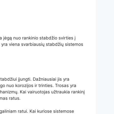
 jėgą nuo rankinio stabdžio svirties į
r yra viena svarbiausių stabdžių sistemos
bdžiui įjungti. Dažniausiai jis yra
o nuo korozijos ir trinties. Trosas yra
hanizmų. Kai vairuotojas užtraukia rankinį
amas ratus.
galiniam ratui. Kai kuriose sistemose