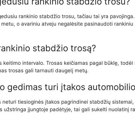
gedusiu rankinio stabdžio trosu?
ugedusiu rankinio stabdžio trosu, tačiau tai yra pavojing
mo metu, o avariniu atveju negalėsite pasinaudoti ranki
 rankinio stabdžio trosą?
eitimo intervalo. Trosas keičiamas pagal būklę, todėl sva
mas trosas gali tarnauti daugelį metų.
so gedimas turi įtakos automobili
eturi tiesioginės įtakos pagrindinei stabdžių sistemai, k
 užstringa įjungtoje padėtyje, tai gali sukelti nuolatinį 