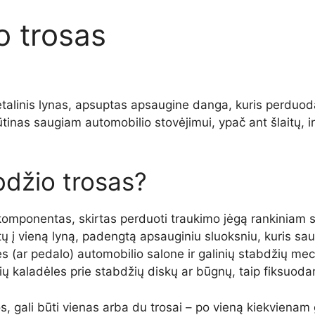
o trosas
etalinis lynas, apsuptas apsaugine danga, kuris perduoda
tinas saugiam automobilio stovėjimui, ypač ant šlaitų, i
bdžio trosas?
omponentas, skirtas perduoti traukimo jėgą rankiniam sta
tų į vieną lyną, padengtą apsauginiu sluoksniu, kuris saug
s (ar pedalo) automobilio salone ir galinių stabdžių mec
ių kaladėles prie stabdžių diskų ar būgnų, taip fiksuod
, gali būti vienas arba du trosai – po vieną kiekvienam 