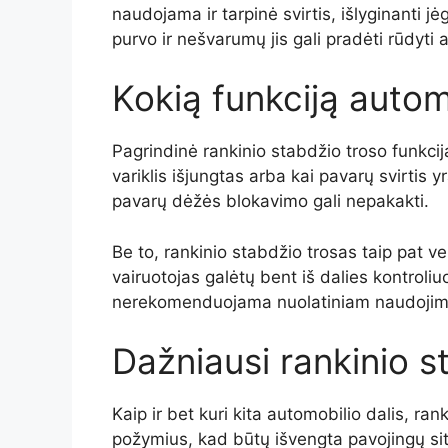
naudojama ir tarpinė svirtis, išlyginanti 
purvo ir nešvarumų jis gali pradėti rūdyti ar
Kokią funkciją autom
Pagrindinė rankinio stabdžio troso funkcija
variklis išjungtas arba kai pavarų svirtis 
pavarų dėžės blokavimo gali nepakakti.
Be to, rankinio stabdžio trosas taip pat v
vairuotojas galėtų bent iš dalies kontroli
nerekomenduojama nuolatiniam naudojimui, t
Dažniausi rankinio 
Kaip ir bet kuri kita automobilio dalis, ra
požymius, kad būtų išvengta pavojingų situ