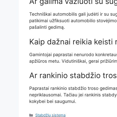
Ar galima važiuoti su su
Techniškai automobilis gali judėti ir su s
patikimai užfiksuoti automobilio stovėji
pašalinti gedimą.
Kaip dažnai reikia keisti
Gamintojai paprastai nenurodo konkretaus k
apžiūros metu. Vidutiniškai, gerai prižiūri
Ar rankinio stabdžio tro
Paprastai rankinio stabdžio troso gedimas n
nepriklausomai. Tačiau jei rankinis stabdys
kokybei bei saugumui.
Kategorijos
Stabdžių sistema