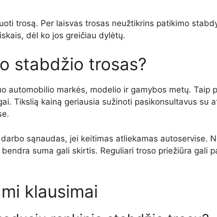
oti trosą. Per laisvas trosas neužtikrins patikimo stabdym
skais, dėl ko jos greičiau dylėtų.
io stabdžio trosas?
uo automobilio markės, modelio ir gamybos metų. Taip pat
i. Tikslią kainą geriausia sužinoti pasikonsultavus su at
se.
ir darbo sąnaudas, jei keitimas atliekamas autoservise. Nor
l bendra suma gali skirtis. Reguliari troso priežiūra gali
mi klausimai