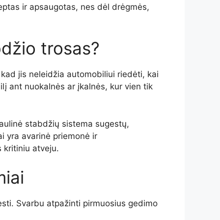
teptas ir apsaugotas, nes dėl drėgmės,
bdžio trosas?
kad jis neleidžia automobiliui riedėti, kai
lį ant nuokalnės ar įkalnės, kur vien tik
draulinė stabdžių sistema sugestų,
ai yra avarinė priemonė ir
kritiniu atveju.
iai
ugesti. Svarbu atpažinti pirmuosius gedimo