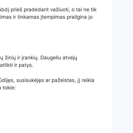
abdį prieš pradedant važiuoti, o tai ne tik
tepimas ir tinkamas įtempimas prailgina jo
žinių ir įrankių. Daugeliu atvejų
likti ir patys.
dijęs, susisukėjęs ar pažeistas, jį reikia
 tokie: