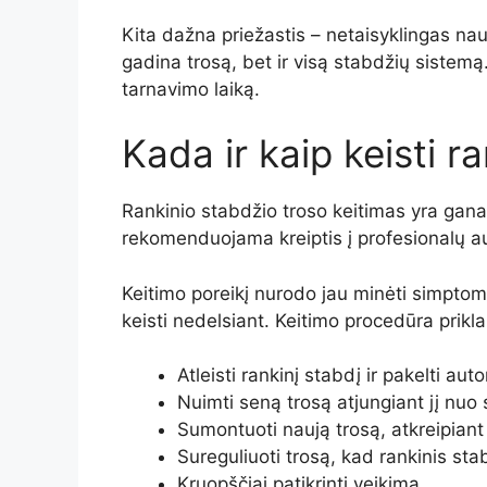
Kita dažna priežastis – netaisyklingas naud
gadina trosą, bet ir visą stabdžių sistemą. 
tarnavimo laiką.
Kada ir kaip keisti r
Rankinio stabdžio troso keitimas yra gana 
rekomenduojama kreiptis į profesionalų auto
Keitimo poreikį nurodo jau minėti simptomai,
keisti nedelsiant. Keitimo procedūra prikl
Atleisti rankinį stabdį ir pakelti aut
Nuimti seną trosą atjungiant jį nuo
Sumontuoti naują trosą, atkreipiant
Sureguliuoti trosą, kad rankinis sta
Kruopščiai patikrinti veikimą.