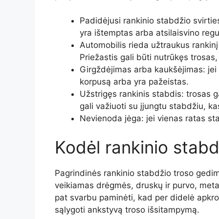
Padidėjusi rankinio stabdžio svirties 
yra ištemptas arba atsilaisvino regu
Automobilis rieda užtraukus rankinį
Priežastis gali būti nutrūkęs trosas
Girgždėjimas arba kaukšėjimas: jei už
korpusą arba yra pažeistas.
Užstrigęs rankinis stabdis: trosas g
gali važiuoti su įjungtu stabdžiu, 
Nevienoda jėga: jei vienas ratas sta
Kodėl rankinio stab
Pagrindinės rankinio stabdžio troso gedim
veikiamas drėgmės, druskų ir purvo, metalinė
pat svarbu paminėti, kad per didelė apkrov
sąlygoti ankstyvą troso išsitampymą.