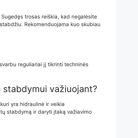
a. Sugedęs trosas reiškia, kad negalėsite
niu stabdžiu. Rekomenduojama kuo skubiau
rbu reguliariai jį tikrinti techninės
o stabdymui važiuojant?
uri yra hidraulinė ir veikia
ratų stabdymą ir daryti įtaką važiavimo