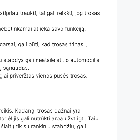
ipriau traukti, tai gali reikšti, jog trosas
nebetinkamai atlieka savo funkciją.
arsai, gali būti, kad trosas trinasi į
u stabdys gali neatsileisti, o automobilis
lų sąnaudas.
giai priveržtas vienos pusės trosas.
eikis. Kadangi trosas dažnai yra
dėl jis gali nutrūkti arba užstrigti. Taip
aitų tik su rankiniu stabdžiu, gali