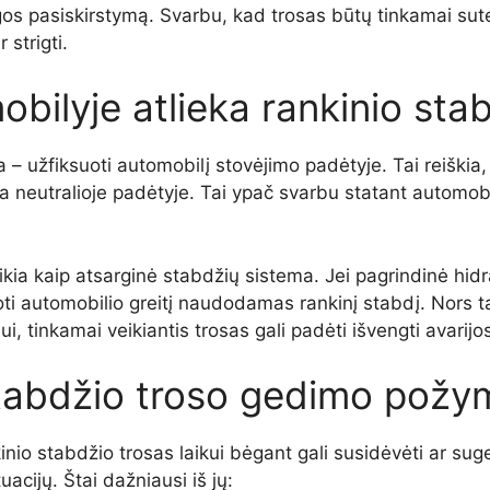
jėgos pasiskirstymą. Svarbu, kad trosas būtų tinkamai su
 strigti.
obilyje atlieka rankinio sta
 – užfiksuoti automobilį stovėjimo padėtyje. Tai reiškia, 
yra neutralioje padėtyje. Tai ypač svarbu statant automobi
eikia kaip atsarginė stabdžių sistema. Jei pagrindinė hi
uoti automobilio greitį naudodamas rankinį stabdį. Nors t
inkamai veikiantis trosas gali padėti išvengti avarijos 
stabdžio troso gedimo požym
nkinio stabdžio trosas laikui bėgant gali susidėvėti ar s
acijų. Štai dažniausi iš jų: