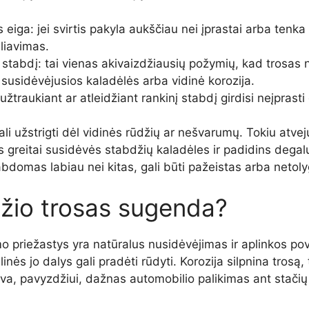
eiga: jei svirtis pakyla aukščiau nei įprastai arba tenka st
liavimas.
 stabdį: tai vienas akivaizdžiausių požymių, kad trosas 
, susidėvėjusios kaladėlės arba vidinė korozija.
traukiant ar atleidžiant rankinį stabdį girdisi neįprasti g
ali užstrigti dėl vidinės rūdžių ar nešvarumų. Tokiu atvej
kas greitai susidėvės stabdžių kaladėles ir padidins dega
bdomas labiau nei kitas, gali būti pažeistas arba netoly
džio trosas sugenda?
o priežastys yra natūralus nusidėvėjimas ir aplinkos pov
s jo dalys gali pradėti rūdyti. Korozija silpnina trosą, to
a, pavyzdžiui, dažnas automobilio palikimas ant stačių šl