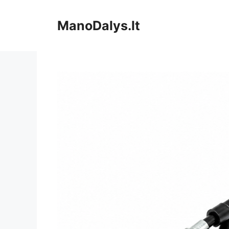
Pereiti
prie
ManoDalys.lt
turinio