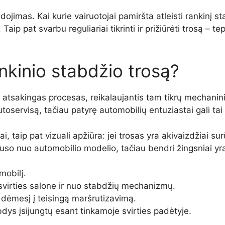
ojimas. Kai kurie vairuotojai pamiršta atleisti rankinį st
Taip pat svarbu reguliariai tikrinti ir prižiūrėti trosą – 
ankinio stabdžio trosą?
atsakingas procesas, reikalaujantis tam tikrų mechaninių 
servisą, tačiau patyrę automobilių entuziastai gali tai at
 taip pat vizuali apžiūra: jei trosas yra akivaizdžiai surū
auso nuo automobilio modelio, tačiau bendri žingsniai yra
omobilį.
 svirties salone ir nuo stabdžių mechanizmų.
 dėmesį į teisingą maršrutizavimą.
bdys įsijungtų esant tinkamoje svirties padėtyje.