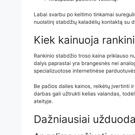
Labai svarbu po keitimo tinkamai sureguliu
nuolatinį stabdžių kaladėlių kontaktą su di
Kiek kainuoja rankin
Rankinio stabdžio troso kaina priklauso n
dalys paprastai yra brangesnės nei analoga
specializuotose internetinėse parduotuvė
Be pačios dalies kainos, reikėtų įvertinti 
darbas gali užtrukti kelias valandas, todė
ateityje.
Dažniausiai užduoda